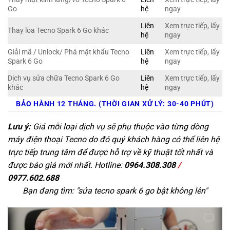
Go
hệ
ngay
Liên
Xem trực tiếp, lấy
Thay loa Tecno Spark 6 Go khác
hệ
ngay
Giải mã / Unlock/ Phá mật khẩu Tecno
Liên
Xem trực tiếp, lấy
Spark 6 Go
hệ
ngay
Dịch vụ sửa chữa Tecno Spark 6 Go
Liên
Xem trực tiếp, lấy
khác
hệ
ngay
BẢO HÀNH 12 THÁNG. (THỜI GIAN XỬ LÝ: 30-40 PHÚT)
Lưu ý:
Giá mỗi loại dịch vụ sẽ phụ thuộc vào từng dòng
máy điện thoại Tecno do đó quý khách hàng có thể liên hệ
trực tiếp trung tâm để được hỗ trợ về kỹ thuật tốt nhất và
được báo giá mới nhất. Hotline:
0964.308.308
/
0977.602.688
Bạn đang tìm: "
sửa tecno spark 6 go bật không lên
"