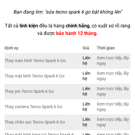
Bạn đang tìm: "
sửa tecno spark 6 go bật không lên
"
Tất cả
linh kiện
đều là hàng
chính hãng
, có xuất xứ rõ ràng
và được
bảo hành 12 tháng.
Dịch vụ
Giá
Thời gian
Liên
Xem trực tiếp, lấy
Thay màn hình Tecno Spark 6 Go
hệ
ngay
Liên
Xem trực tiếp, lấy
Thay mặt kính Tecno Spark 6 Go
hệ
ngay
Liên
Xem trực tiếp, lấy
Thay pin Tecno Spark 6 Go
hệ
ngay
Liên
Xem trực tiếp, lấy
Thay camera Tecno Spark 6 Go
hệ
ngay
Liên
Xem trực tiếp, lấy
Thay chân sạc Tecno Spark 6 Go
hệ
ngay
Thay mặt kính lưng/vỏ Tecno Spark 6
Liên
Xem trực tiếp, lấy