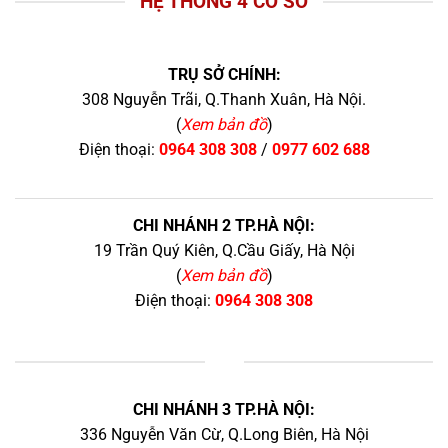
HỆ THỐNG 4 CƠ SỞ
TRỤ SỞ CHÍNH:
308 Nguyễn Trãi, Q.Thanh Xuân, Hà Nội.
(
Xem bản đồ
)
Điện thoại:
0964 308 308
/
0977 602 688
CHI NHÁNH 2 TP.HÀ NỘI:
19 Trần Quý Kiên, Q.Cầu Giấy, Hà Nội
(
Xem bản đồ
)
Điện thoại:
0964 308 308
+
CHI NHÁNH 3 TP.HÀ NỘI:
336 Nguyễn Văn Cừ, Q.Long Biên, Hà Nội