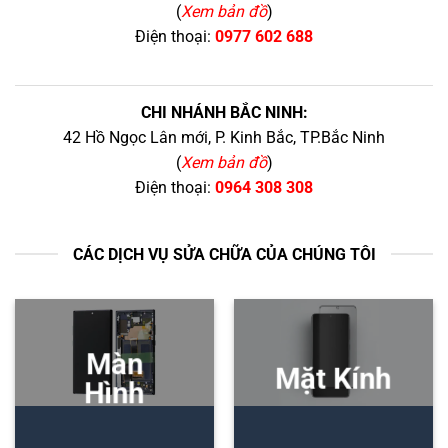
(
Xem bản đồ
)
Điện thoại:
0977 602 688
CHI NHÁNH BẮC NINH:
42 Hồ Ngọc Lân mới, P. Kinh Bắc, TP.Bắc Ninh
(
Xem bản đồ
)
Điện thoại:
0964 308 308
CÁC DỊCH VỤ SỬA CHỮA CỦA CHÚNG TÔI
Màn
Mặt Kính
Hình