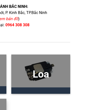
HÁNH BẮC NINH:
i, P. Kinh Bắc, TP.Bắc Ninh
em bản đồ
)
oại:
0964 308 308
Loa