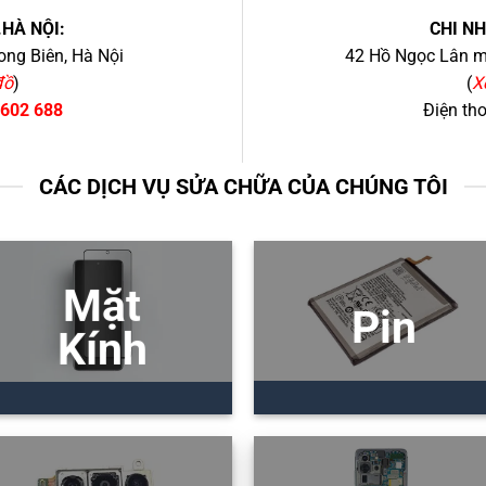
.HÀ NỘI:
CHI N
ng Biên, Hà Nội
42 Hồ Ngọc Lân mớ
đồ
)
(
X
 602 688
Điện th
CÁC DỊCH VỤ SỬA CHỮA CỦA CHÚNG TÔI
Mặt
Pin
Kính