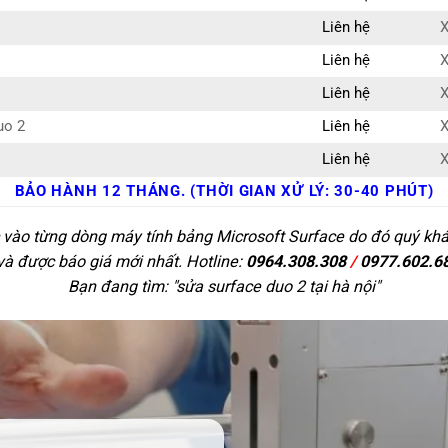
Liên hệ
X
Liên hệ
X
Liên hệ
X
uo 2
Liên hệ
X
Liên hệ
X
BẢO HÀNH 12 THÁNG. (THỜI GIAN XỬ LÝ: 30-40 PHÚT)
 vào từng dòng máy tính bảng Microsoft Surface do đó quý khác
 và được báo giá mới nhất. Hotline:
0964.308.308
/
0977.602.6
Bạn đang tìm: "
sửa surface duo 2 tại hà nội
"