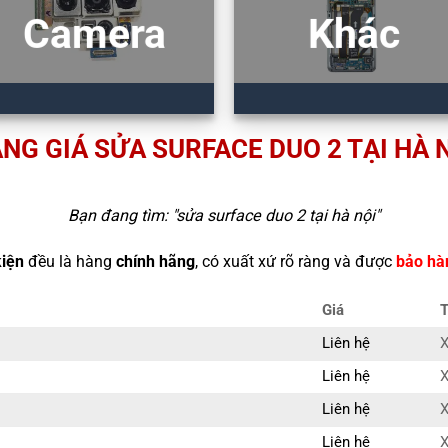
Camera
Khác
NG GIÁ SỬA SURFACE DUO 2 TẠI HÀ 
Bạn đang tìm: "
sửa surface duo 2 tại hà nội
"
kiện
đều là hàng
chính hãng
, có xuất xứ rõ ràng và được
bảo hà
Giá
T
Liên hệ
X
Liên hệ
X
Liên hệ
X
Liên hệ
X