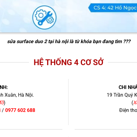
sửa surface duo 2 tại hà nội
là từ khóa bạn đang tìm ???
HỆ THỐNG 4 CƠ SỞ
NH:
CHI NHÁ
h Xuân, Hà Nội.
19 Trần Quý K
đồ
)
(
X
8
/
0977 602 688
Điện th
+