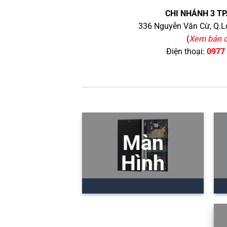
CHI NHÁNH 3 TP
336 Nguyễn Văn Cừ, Q.Lo
(
Xem bản 
Điện thoại:
0977
Màn
Hình