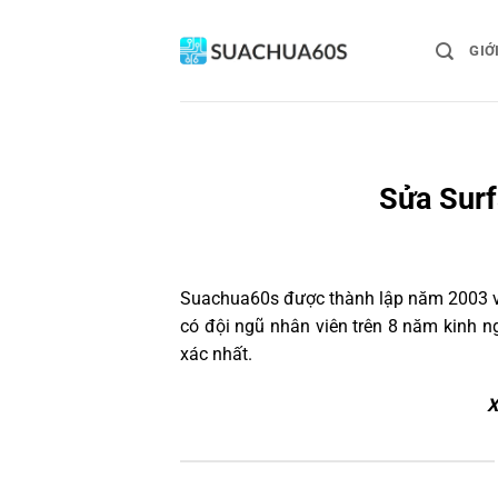
Bỏ
qua
GIỚ
nội
dung
Sửa Surf
Suachua60s
được thành lập năm 2003 và
có đội ngũ nhân viên trên 8 năm kinh 
xác nhất.
X