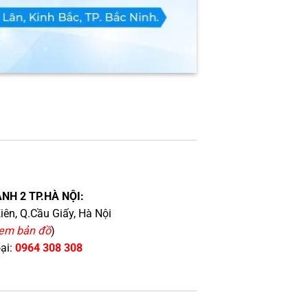
NH 2 TP.HÀ NỘI:
iên, Q.Cầu Giấy, Hà Nội
em bản đồ
)
oại:
0964 308 308