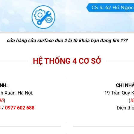
cửa hàng sửa surface duo 2
là từ khóa bạn đang tìm ???
HỆ THỐNG 4 CƠ SỞ
NH:
CHI NHÁ
h Xuân, Hà Nội.
19 Trần Quý K
đồ
)
(
X
8
/
0977 602 688
Điện th
+