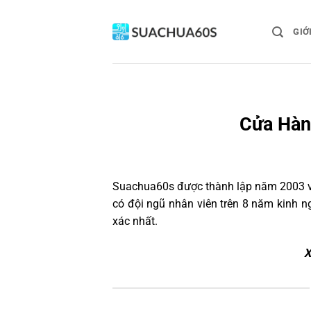
Bỏ
qua
GIỚ
nội
dung
Cửa Hàng
Suachua60s
được thành lập năm 2003 và
có đội ngũ nhân viên trên 8 năm kinh 
xác nhất.
X