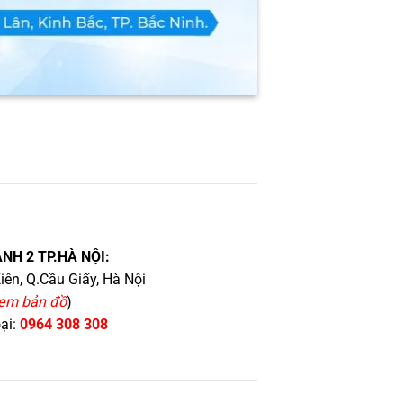
NH 2 TP.HÀ NỘI:
iên, Q.Cầu Giấy, Hà Nội
em bản đồ
)
oại:
0964 308 308