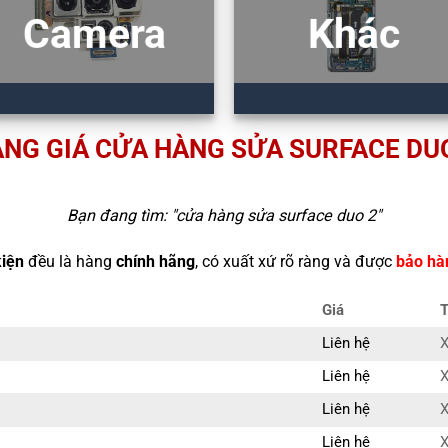
Camera
Khác
NG GIÁ CỬA HÀNG SỬA SURFACE DU
Bạn đang tìm: "
cửa hàng sửa surface duo 2
"
kiện
đều là hàng
chính hãng
, có xuất xứ rõ ràng và được
bảo hà
Giá
T
Liên hệ
X
Liên hệ
X
Liên hệ
X
Liên hệ
X