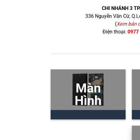
CHI NHÁNH 3 TP
336 Nguyễn Văn Cừ, Q.Lo
(
Xem bản 
Điện thoại:
0977
Màn
Hình