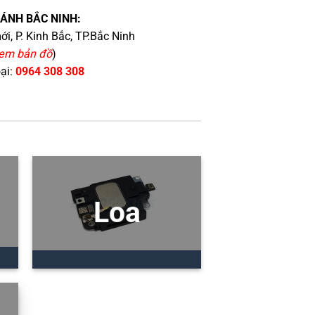
HÁNH BẮC NINH:
i, P. Kinh Bắc, TP.Bắc Ninh
em bản đồ
)
oại:
0964 308 308
Loa