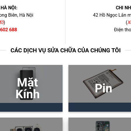
.HÀ NỘI:
CHI N
ng Biên, Hà Nội
42 Hồ Ngọc Lân mớ
đồ
)
(
X
 602 688
Điện th
CÁC DỊCH VỤ SỬA CHỮA CỦA CHÚNG TÔI
Mặt
Pin
Kính