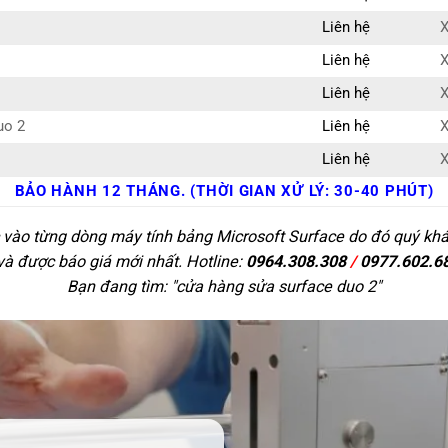
Liên hệ
X
Liên hệ
X
Liên hệ
X
uo 2
Liên hệ
X
Liên hệ
X
BẢO HÀNH 12 THÁNG. (THỜI GIAN XỬ LÝ: 30-40 PHÚT)
 vào từng dòng máy tính bảng Microsoft Surface do đó quý khác
 và được báo giá mới nhất. Hotline:
0964.308.308
/
0977.602.6
Bạn đang tìm: "
cửa hàng sửa surface duo 2
"