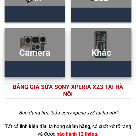
Camera
Khác
BẢNG GIÁ SỬA SONY XPERIA XZ3 TẠI HÀ
NỘI
Bạn đang tìm: "
sửa sony xperia xz3 tại hà nội
"
Tất cả
linh kiện
đều là hàng
chính hãng
, có xuất xứ rõ ràng
và được
bảo hành 12 tháng.