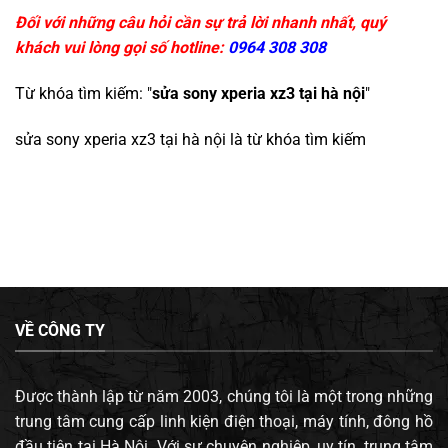
Đối với những câu hỏi cần sự trả lời nhanh nhất, quý
khách vui lòng gọi số hotline:
0964 308 308
Từ khóa tìm kiếm: "
sửa sony xperia xz3 tại hà nội
"
sửa sony xperia xz3 tại hà nội
là từ khóa tìm kiếm
VỀ CÔNG TY
Được thành lập từ năm 2003, chúng tôi là một trong những
trung tâm cung cấp linh kiện điện thoại, máy tính, đông hồ
đầu tiên tại Hà Nội. Với sự chuyên nghiệp, uy tín, trung tâm