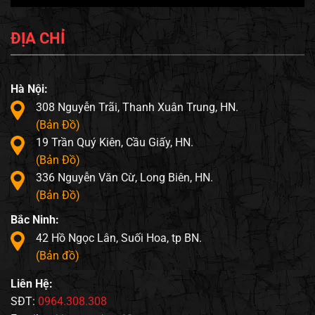
ĐỊA CHỈ
Hà Nội:
308 Nguyễn Trãi, Thanh Xuân Trung, HN.
(Bản Đồ)
19 Trần Quý Kiên, Cầu Giấy, HN.
(Bản Đồ)
336 Nguyễn Văn Cừ, Long Biên, HN.
(Bản Đồ)
Bắc Ninh:
42 Hồ Ngọc Lân, Suối Hoa, tp BN.
(Bản đồ)
Liên Hệ:
SĐT:
0964.308.308