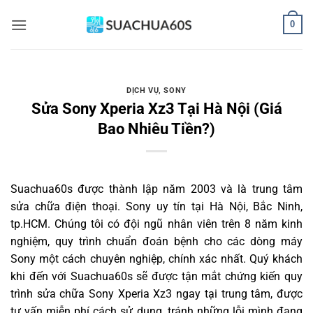
Bỏ
0
qua
nội
dung
DỊCH VỤ
,
SONY
Sửa Sony Xperia Xz3 Tại Hà Nội (Giá
Bao Nhiêu Tiền?)
Suachua60s
được thành lập năm 2003 và là trung tâm
sửa chữa điện thoại. Sony uy tín tại Hà Nội, Bắc Ninh,
tp.HCM. Chúng tôi có đội ngũ nhân viên trên 8 năm kinh
nghiệm, quy trình chuẩn đoán bệnh cho các dòng máy
Sony một cách chuyên nghiệp, chính xác nhất. Quý khách
khi đến với Suachua60s sẽ được tận mắt chứng kiến quy
trình sửa chữa Sony Xperia Xz3 ngay tại trung tâm, được
tư vấn miễn phí cách sử dụng, tránh những lỗi mình đang