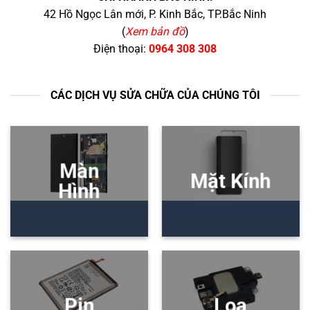
42 Hồ Ngọc Lân mới, P. Kinh Bắc, TP.Bắc Ninh
(
Xem bản đồ
)
Điện thoại:
0964 308 308
CÁC DỊCH VỤ SỬA CHỮA CỦA CHÚNG TÔI
Màn
Mặt Kính
Hình
Pin
Loa