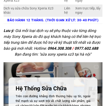
Xperia Xz3
hệ
ngay
Dịch vụ sửa chữa Sony Xperia Xz3
Liên
Xem trực tiếp, lấy
khác
hệ
ngay
BẢO HÀNH 12 THÁNG. (THỜI GIAN XỬ LÝ: 30-40 PHÚT)
Lưu ý:
Giá mỗi loại dịch vụ sẽ phụ thuộc vào từng dòng
máy Sony Xperia do đó quý khách hàng có thể liên hệ trực
tiếp trung tâm để được hỗ trợ về kỹ thuật tốt nhất và được
báo giá mới nhất. Hotline:
0964.308.308
/
0977.602.688
Bạn đang tìm: "
sửa sony xperia xz3 tại hà nội
"
Hệ Thống Sửa Chữa
Trên con đường khẳng định thương hiệu uy tín, ngoài
thế mạnh và sự vượt trội về chất lượng sản phẩm, giá
cả; chúng tôi luôn đặt quyền lợi của khách hàng, phương