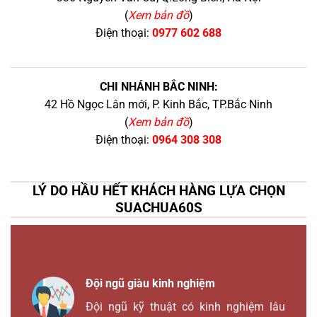
(
Xem bản đồ
)
Điện thoại:
0977 602 688
CHI NHÁNH BẮC NINH:
42 Hồ Ngọc Lân mới, P. Kinh Bắc, TP.Bắc Ninh
(
Xem bản đồ
)
Điện thoại:
0964 308 308
LÝ DO HẦU HẾT KHÁCH HÀNG LỰA CHỌN
SUACHUA60S
Đội ngũ giàu kinh nghiệm
Đội ngũ kỹ thuật có kinh nghiệm lâu