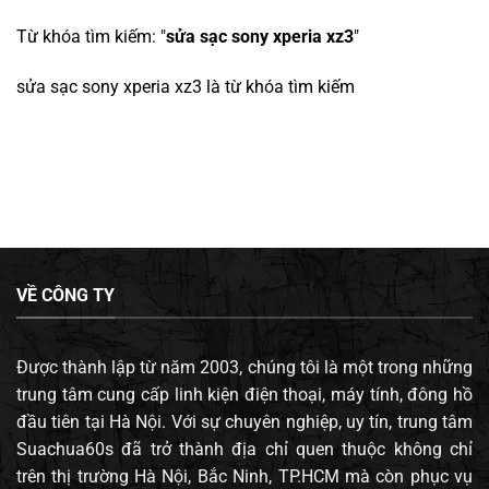
Từ khóa tìm kiếm: "
sửa sạc sony xperia xz3
"
sửa sạc sony xperia xz3
là từ khóa tìm kiếm
VỀ CÔNG TY
Được thành lập từ năm 2003, chúng tôi là một trong những
trung tâm cung cấp linh kiện điện thoại, máy tính, đông hồ
đầu tiên tại Hà Nội. Với sự chuyên nghiệp, uy tín, trung tâm
Suachua60s đã trở thành địa chỉ quen thuộc không chỉ
trên thị trường Hà Nội, Bắc Ninh, TP.HCM mà còn phục vụ