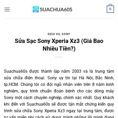
Bỏ
0
qua
nội
dung
DỊCH VỤ
,
SONY
Sửa Sạc Sony Xperia Xz3 (Giá Bao
Nhiêu Tiền?)
Suachua60s
được thành lập năm 2003 và là trung tâm
sửa chữa điện thoại. Sony uy tín tại Hà Nội, Bắc Ninh,
tp.HCM. Chúng tôi có đội ngũ nhân viên trên 8 năm kinh
nghiệm, quy trình chuẩn đoán bệnh cho các dòng máy
Sony một cách chuyên nghiệp, chính xác nhất. Quý khách
khi đến với Suachua60s sẽ được tận mắt chứng kiến quy
trình sửa chữa Sony Xperia Xz3 ngay tại trung tâm, được
tư vấn miễn phí cách sử dụng, tránh những lỗi mình đang