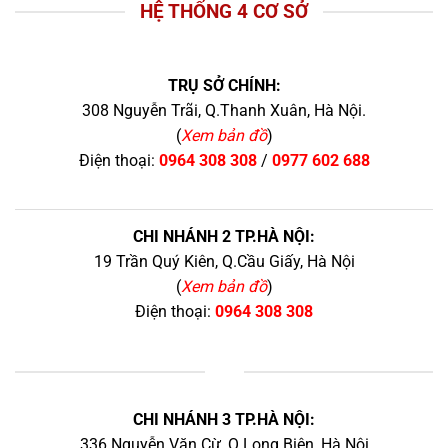
HỆ THỐNG 4 CƠ SỞ
TRỤ SỞ CHÍNH:
308 Nguyễn Trãi, Q.Thanh Xuân, Hà Nội.
(
Xem bản đồ
)
Điện thoại:
0964 308 308
/
0977 602 688
CHI NHÁNH 2 TP.HÀ NỘI:
19 Trần Quý Kiên, Q.Cầu Giấy, Hà Nội
(
Xem bản đồ
)
Điện thoại:
0964 308 308
+
CHI NHÁNH 3 TP.HÀ NỘI:
336 Nguyễn Văn Cừ, Q.Long Biên, Hà Nội