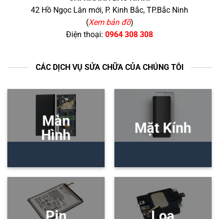
42 Hồ Ngọc Lân mới, P. Kinh Bắc, TP.Bắc Ninh
(
Xem bản đồ
)
Điện thoại:
0964 308 308
CÁC DỊCH VỤ SỬA CHỮA CỦA CHÚNG TÔI
Màn
Mặt Kính
Hình
Pin
Loa