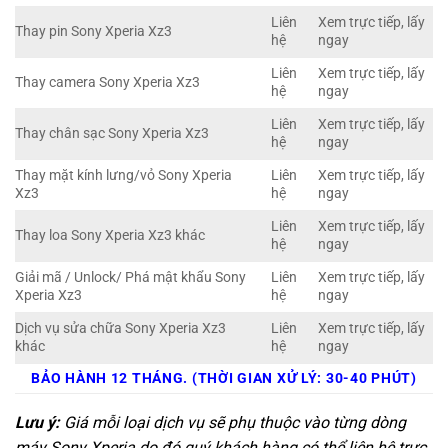
Liên
Xem trực tiếp, lấy
Thay pin Sony Xperia Xz3
hệ
ngay
Liên
Xem trực tiếp, lấy
Thay camera Sony Xperia Xz3
hệ
ngay
Liên
Xem trực tiếp, lấy
Thay chân sạc Sony Xperia Xz3
hệ
ngay
Thay mặt kính lưng/vỏ Sony Xperia
Liên
Xem trực tiếp, lấy
Xz3
hệ
ngay
Liên
Xem trực tiếp, lấy
Thay loa Sony Xperia Xz3 khác
hệ
ngay
Giải mã / Unlock/ Phá mật khẩu Sony
Liên
Xem trực tiếp, lấy
Xperia Xz3
hệ
ngay
Dịch vụ sửa chữa Sony Xperia Xz3
Liên
Xem trực tiếp, lấy
khác
hệ
ngay
BẢO HÀNH 12 THÁNG. (THỜI GIAN XỬ LÝ: 30-40 PHÚT)
Lưu ý:
Giá mỗi loại dịch vụ sẽ phụ thuộc vào từng dòng
máy Sony Xperia do đó quý khách hàng có thể liên hệ trực