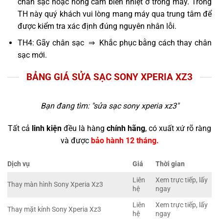
chân sạc hoặc hỏng cảm biến nhiệt ở trong máy. Trong
TH này quý khách vui lòng mang máy qua trung tâm để
được kiểm tra xác định đúng nguyên nhân lỗi.
TH4: Gãy chân sạc ⇒ Khắc phục bằng cách thay chân
sạc mới.
BẢNG GIÁ SỬA SẠC SONY XPERIA XZ3
Bạn đang tìm: "
sửa sạc sony xperia xz3
"
Tất cả
linh kiện
đều là hàng
chính hãng
, có xuất xứ rõ ràng
và được
bảo hành 12 tháng.
Dịch vụ
Giá
Thời gian
Liên
Xem trực tiếp, lấy
Thay màn hình Sony Xperia Xz3
hệ
ngay
Liên
Xem trực tiếp, lấy
Thay mặt kính Sony Xperia Xz3
hệ
ngay