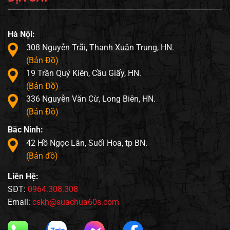
Hà Nội:
308 Nguyễn Trãi, Thanh Xuân Trung, HN.
(Bản Đồ)
19 Trần Quý Kiên, Cầu Giấy, HN.
(Bản Đồ)
336 Nguyễn Văn Cừ, Long Biên, HN.
(Bản Đồ)
Bắc Ninh:
42 Hồ Ngọc Lân, Suối Hoa, tp BN.
(Bản đồ)
Liên Hệ:
SĐT:
0964.308.308
Email:
cskh@suachua60s.com