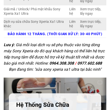
hệ
lấy ngay
Giải mã / Unlock/ Phá mật khẩu Sony
Liên
Xem trực tiếp,
Xperia Xa1 Ultra
hệ
lấy ngay
Dịch vụ sửa chữa Sony Xperia Xa1 Ultra
Liên
Xem trực tiếp,
khác
hệ
lấy ngay
BẢO HÀNH 12 THÁNG. (THỜI GIAN XỬ LÝ: 30-40 PHÚT)
Lưu ý:
Giá mỗi loại dịch vụ sẽ phụ thuộc vào từng dòng
máy Sony Xperia do đó quý khách hàng có thể liên hệ trực
tiếp trung tâm để được hỗ trợ về kỹ thuật tốt nhất và được
báo giá mới nhất. Hotline:
0964.308.308
/
0977.602.688
Bạn đang tìm: "
sửa sony xperia xa1 ultra tại bắc ninh
"
Hệ Thống Sửa Chữa