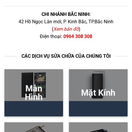
CHI NHÁNH BẮC NINH:
42 Hồ Ngọc Lân mới, P. Kinh Bắc, TP.Bắc Ninh
(
Xem bản đồ
)
Điện thoại:
0964 308 308
CÁC DỊCH VỤ SỬA CHỮA CỦA CHÚNG TÔI
Màn
Mặt Kính
Hình