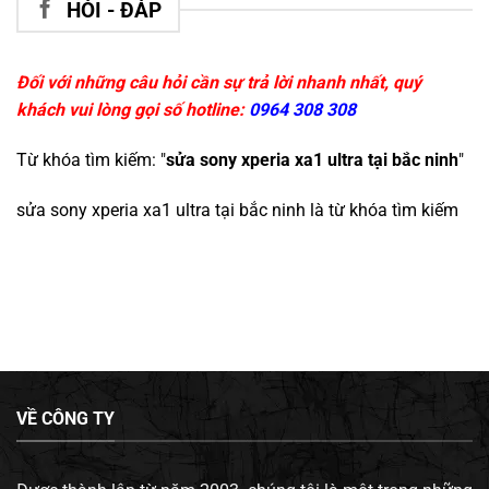
HỎI - ĐÁP
Đối với những câu hỏi cần sự trả lời nhanh nhất, quý
khách vui lòng gọi số hotline:
0964 308 308
Từ khóa tìm kiếm: "
sửa sony xperia xa1 ultra tại bắc ninh
"
sửa sony xperia xa1 ultra tại bắc ninh
là từ khóa tìm kiếm
VỀ CÔNG TY