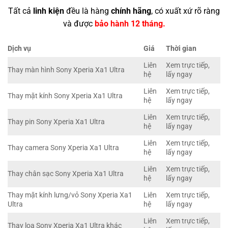
Tất cả
linh kiện
đều là hàng
chính hãng
, có xuất xứ rõ ràng
và được
bảo hành 12 tháng.
Dịch vụ
Giá
Thời gian
Liên
Xem trực tiếp,
Thay màn hình Sony Xperia Xa1 Ultra
hệ
lấy ngay
Liên
Xem trực tiếp,
Thay mặt kính Sony Xperia Xa1 Ultra
hệ
lấy ngay
Liên
Xem trực tiếp,
Thay pin Sony Xperia Xa1 Ultra
hệ
lấy ngay
Liên
Xem trực tiếp,
Thay camera Sony Xperia Xa1 Ultra
hệ
lấy ngay
Liên
Xem trực tiếp,
Thay chân sạc Sony Xperia Xa1 Ultra
hệ
lấy ngay
Thay mặt kính lưng/vỏ Sony Xperia Xa1
Liên
Xem trực tiếp,
Ultra
hệ
lấy ngay
Liên
Xem trực tiếp,
Thay loa Sony Xperia Xa1 Ultra khác