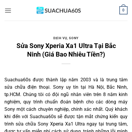
Bỏ
0
qua
nội
dung
DỊCH VỤ
,
SONY
Sửa Sony Xperia Xa1 Ultra Tại Bắc
Ninh (Giá Bao Nhiêu Tiền?)
Suachua60s
được thành lập năm 2003 và là trung tâm
sửa chữa điện thoại. Sony uy tín tại Hà Nội, Bắc Ninh,
tp.HCM. Chúng tôi có đội ngũ nhân viên trên 8 năm kinh
nghiệm, quy trình chuẩn đoán bệnh cho các dòng máy
Sony một cách chuyên nghiệp, chính xác nhất. Quý khách
khi đến với Suachua60s sẽ được tận mắt chứng kiến quy
trình sửa chữa Sony Xperia Xa1 Ultra ngay tại trung tâm,
được tư vấn miễn phí cách sử dụng, tránh những lỗi mình