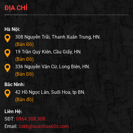
ĐỊA CHỈ
Hà Nội:
308 Nguyễn Trãi, Thanh Xuân Trung, HN.
(Bản Đồ)
19 Trần Quý Kiên, Cầu Giấy, HN.
(Bản Đồ)
336 Nguyễn Văn Cừ, Long Biên, HN.
(Bản Đồ)
Bắc Ninh:
42 Hồ Ngọc Lân, Suối Hoa, tp BN.
(Bản đồ)
Liên Hệ:
SĐT:
0964.308.308
Email:
cskh@suachua60s.com