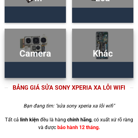
Camera
Khác
BẢNG GIÁ SỬA SONY XPERIA XA LỖI WIFI
Bạn đang tìm: "
sửa sony xperia xa lỗi wifi
"
Tất cả
linh kiện
đều là hàng
chính hãng
, có xuất xứ rõ ràng
và được
bảo hành 12 tháng.