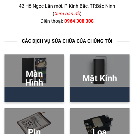
42 Hồ Ngọc Lân mới, P. Kinh Bắc, TP.Bắc Ninh
(
Xem bản đồ
)
Điện thoại:
0964 308 308
CÁC DỊCH VỤ SỬA CHỮA CỦA CHÚNG TÔI
Màn
Mặt Kính
Hình
Pin
Loa