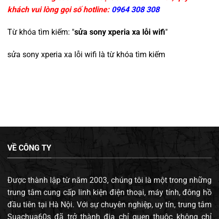
khách vui lòng gọi số hotline:
0964 308 308
Từ khóa tìm kiếm: "
sửa sony xperia xa lỗi wifi
"
sửa sony xperia xa lỗi wifi
là từ khóa tìm kiếm
VỀ CÔNG TY
Được thành lập từ năm 2003, chúng tôi là một trong những
trung tâm cung cấp linh kiện điện thoại, máy tính, đông hồ
đầu tiên tại Hà Nội. Với sự chuyên nghiệp, uy tín, trung tâm
Suachua60s đã trở thành địa chỉ quen thuộc không chỉ