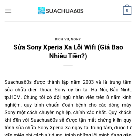
Bỏ
0
qua
nội
dung
DỊCH VỤ
,
SONY
Sửa Sony Xperia Xa Lỗi Wifi (Giá Bao
Nhiêu Tiền?)
Suachua60s
được thành lập năm 2003 và là trung tâm
sửa chữa điện thoại. Sony uy tín tại Hà Nội, Bắc Ninh,
tp.HCM. Chúng tôi có đội ngũ nhân viên trên 8 năm kinh
nghiệm, quy trình chuẩn đoán bệnh cho các dòng máy
Sony một cách chuyên nghiệp, chính xác nhất. Quý khách
khi đến với Suachua60s sẽ được tận mắt chứng kiến quy
trình sửa chữa Sony Xperia Xa ngay tại trung tâm, được tư
vấn miễn phí cách sử dụng, tránh những lỗi mình đang gặp