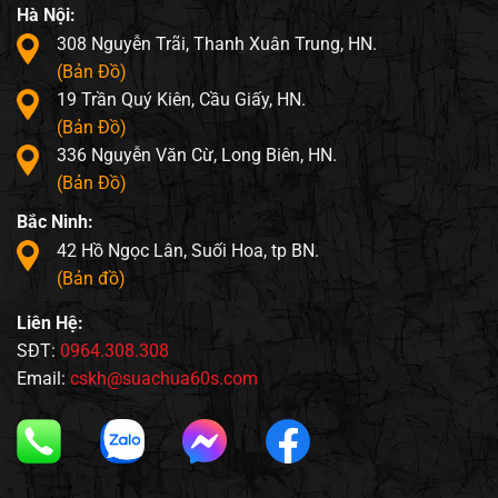
Hà Nội:
308 Nguyễn Trãi, Thanh Xuân Trung, HN.
(Bản Đồ)
19 Trần Quý Kiên, Cầu Giấy, HN.
(Bản Đồ)
336 Nguyễn Văn Cừ, Long Biên, HN.
(Bản Đồ)
Bắc Ninh:
42 Hồ Ngọc Lân, Suối Hoa, tp BN.
(Bản đồ)
Liên Hệ:
SĐT:
0964.308.308
Email:
cskh@suachua60s.com