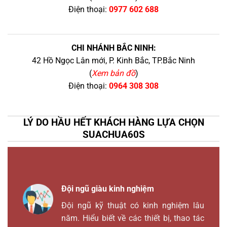
Điện thoại:
0977 602 688
CHI NHÁNH BẮC NINH:
42 Hồ Ngọc Lân mới, P. Kinh Bắc, TP.Bắc Ninh
(
Xem bản đồ
)
Điện thoại:
0964 308 308
LÝ DO HẦU HẾT KHÁCH HÀNG LỰA CHỌN
SUACHUA60S
Đội ngũ giàu kinh nghiệm
Đội ngũ kỹ thuật có kinh nghiệm lâu
năm. Hiểu biết về các thiết bị, thao tác