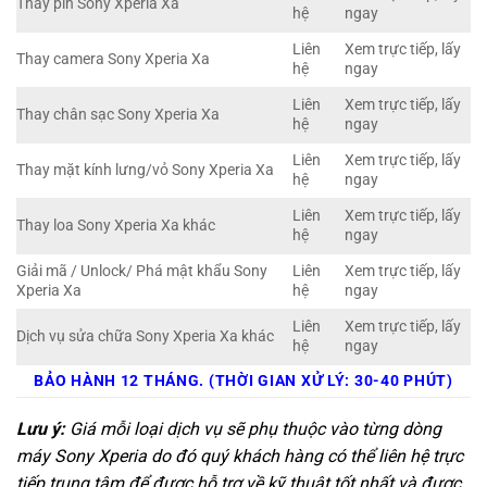
Thay pin Sony Xperia Xa
hệ
ngay
Liên
Xem trực tiếp, lấy
Thay camera Sony Xperia Xa
hệ
ngay
Liên
Xem trực tiếp, lấy
Thay chân sạc Sony Xperia Xa
hệ
ngay
Liên
Xem trực tiếp, lấy
Thay mặt kính lưng/vỏ Sony Xperia Xa
hệ
ngay
Liên
Xem trực tiếp, lấy
Thay loa Sony Xperia Xa khác
hệ
ngay
Giải mã / Unlock/ Phá mật khẩu Sony
Liên
Xem trực tiếp, lấy
Xperia Xa
hệ
ngay
Liên
Xem trực tiếp, lấy
Dịch vụ sửa chữa Sony Xperia Xa khác
hệ
ngay
BẢO HÀNH 12 THÁNG. (THỜI GIAN XỬ LÝ: 30-40 PHÚT)
Lưu ý:
Giá mỗi loại dịch vụ sẽ phụ thuộc vào từng dòng
máy Sony Xperia do đó quý khách hàng có thể liên hệ trực
tiếp trung tâm để được hỗ trợ về kỹ thuật tốt nhất và được