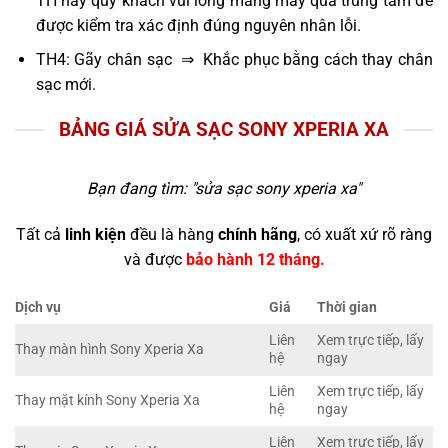
TH này quý khách vui lòng mang máy qua trung tâm để
được kiểm tra xác định đúng nguyên nhân lỗi.
TH4: Gãy chân sạc ⇒ Khắc phục bằng cách thay chân
sạc mới.
BẢNG GIÁ SỬA SẠC SONY XPERIA XA
Bạn đang tìm: "
sửa sạc sony xperia xa
"
Tất cả
linh kiện
đều là hàng
chính hãng
, có xuất xứ rõ ràng
và được
bảo hành 12 tháng.
Dịch vụ
Giá
Thời gian
Liên
Xem trực tiếp, lấy
Thay màn hình Sony Xperia Xa
hệ
ngay
Liên
Xem trực tiếp, lấy
Thay mặt kính Sony Xperia Xa
hệ
ngay
Liên
Xem trực tiếp, lấy