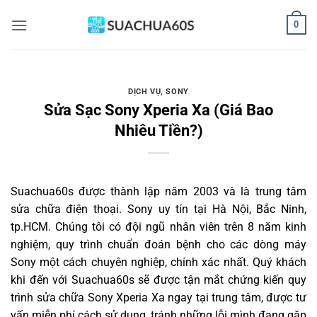
Bỏ
0
qua
nội
dung
DỊCH VỤ
,
SONY
Sửa Sạc Sony Xperia Xa (Giá Bao
Nhiêu Tiền?)
Suachua60s
được thành lập năm 2003 và là trung tâm
sửa chữa điện thoại. Sony uy tín tại Hà Nội, Bắc Ninh,
tp.HCM. Chúng tôi có đội ngũ nhân viên trên 8 năm kinh
nghiệm, quy trình chuẩn đoán bệnh cho các dòng máy
Sony một cách chuyên nghiệp, chính xác nhất. Quý khách
khi đến với Suachua60s sẽ được tận mắt chứng kiến quy
trình sửa chữa Sony Xperia Xa ngay tại trung tâm, được tư
vấn miễn phí cách sử dụng, tránh những lỗi mình đang gặp