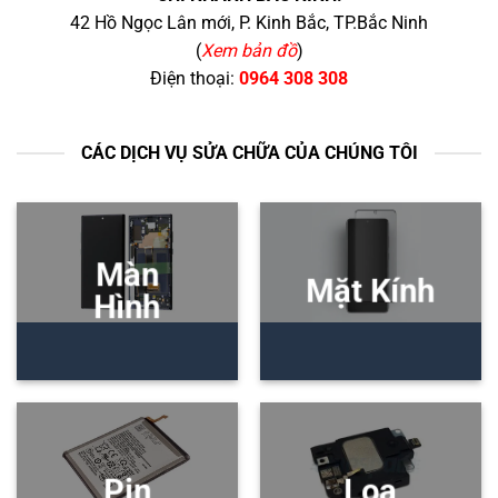
42 Hồ Ngọc Lân mới, P. Kinh Bắc, TP.Bắc Ninh
(
Xem bản đồ
)
Điện thoại:
0964 308 308
CÁC DỊCH VỤ SỬA CHỮA CỦA CHÚNG TÔI
Màn
Mặt Kính
Hình
Pin
Loa