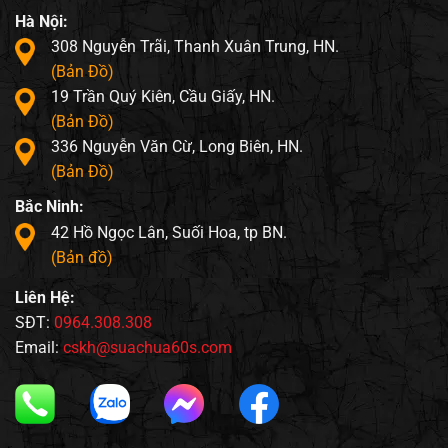
Hà Nội:
308 Nguyễn Trãi, Thanh Xuân Trung, HN.
(Bản Đồ)
19 Trần Quý Kiên, Cầu Giấy, HN.
(Bản Đồ)
336 Nguyễn Văn Cừ, Long Biên, HN.
(Bản Đồ)
Bắc Ninh:
42 Hồ Ngọc Lân, Suối Hoa, tp BN.
(Bản đồ)
Liên Hệ:
SĐT:
0964.308.308
Email:
cskh@suachua60s.com