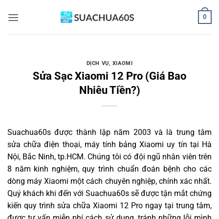
Bỏ
0
qua
nội
dung
DỊCH VỤ
,
XIAOMI
Sửa Sạc Xiaomi 12 Pro (Giá Bao
Nhiêu Tiền?)
Suachua60s
được thành lập năm 2003 và là trung tâm
sửa chữa điện thoại, máy tính bảng Xiaomi uy tín tại Hà
Nội, Bắc Ninh, tp.HCM. Chúng tôi có đội ngũ nhân viên trên
8 năm kinh nghiệm, quy trình chuẩn đoán bệnh cho các
dòng máy Xiaomi một cách chuyên nghiệp, chính xác nhất.
Quý khách khi đến với Suachua60s sẽ được tận mắt chứng
kiến quy trình sửa chữa Xiaomi 12 Pro ngay tại trung tâm,
được tư vấn miễn phí cách sử dụng, tránh những lỗi mình