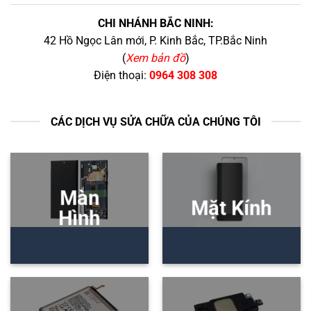
CHI NHÁNH BẮC NINH:
42 Hồ Ngọc Lân mới, P. Kinh Bắc, TP.Bắc Ninh
(
Xem bản đồ
)
Điện thoại:
0964 308 308
CÁC DỊCH VỤ SỬA CHỮA CỦA CHÚNG TÔI
Màn
Mặt Kính
Hình