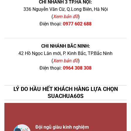
CHI NHÁNH 3 TP.HÀ NỘI:
336 Nguyễn Văn Cừ, Q.Long Biên, Hà Nội
(
Xem bản đồ
)
Điện thoại:
0977 602 688
CHI NHÁNH BẮC NINH:
42 Hồ Ngọc Lân mới, P. Kinh Bắc, TP.Bắc Ninh
(
Xem bản đồ
)
Điện thoại:
0964 308 308
LÝ DO HẦU HẾT KHÁCH HÀNG LỰA CHỌN
SUACHUA60S
Đội ngũ giàu kinh nghiệm