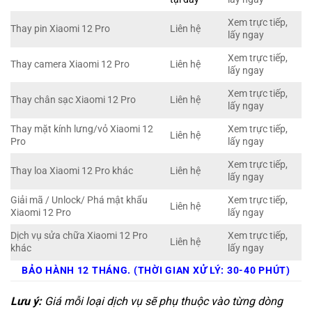
Xem trực tiếp,
Thay pin Xiaomi 12 Pro
Liên hệ
lấy ngay
Xem trực tiếp,
Thay camera Xiaomi 12 Pro
Liên hệ
lấy ngay
Xem trực tiếp,
Thay chân sạc Xiaomi 12 Pro
Liên hệ
lấy ngay
Thay mặt kính lưng/vỏ Xiaomi 12
Xem trực tiếp,
Liên hệ
Pro
lấy ngay
Xem trực tiếp,
Thay loa Xiaomi 12 Pro khác
Liên hệ
lấy ngay
Giải mã / Unlock/ Phá mật khẩu
Xem trực tiếp,
Liên hệ
Xiaomi 12 Pro
lấy ngay
Dịch vụ sửa chữa Xiaomi 12 Pro
Xem trực tiếp,
Liên hệ
khác
lấy ngay
BẢO HÀNH 12 THÁNG. (THỜI GIAN XỬ LÝ: 30-40 PHÚT)
Lưu ý:
Giá mỗi loại dịch vụ sẽ phụ thuộc vào từng dòng