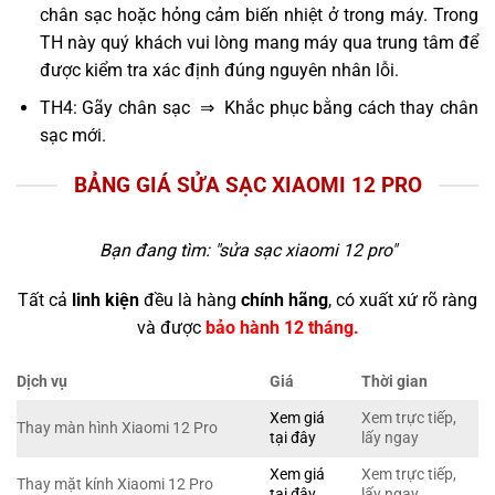
chân sạc hoặc hỏng cảm biến nhiệt ở trong máy. Trong
TH này quý khách vui lòng mang máy qua trung tâm để
được kiểm tra xác định đúng nguyên nhân lỗi.
TH4: Gãy chân sạc ⇒ Khắc phục bằng cách thay chân
sạc mới.
BẢNG GIÁ SỬA SẠC XIAOMI 12 PRO
Bạn đang tìm: "
sửa sạc xiaomi 12 pro
"
Tất cả
linh kiện
đều là hàng
chính hãng
, có xuất xứ rõ ràng
và được
bảo hành 12 tháng.
Dịch vụ
Giá
Thời gian
Xem giá
Xem trực tiếp,
Thay màn hình Xiaomi 12 Pro
tại đây
lấy ngay
Xem giá
Xem trực tiếp,
Thay mặt kính Xiaomi 12 Pro
tại đây
lấy ngay