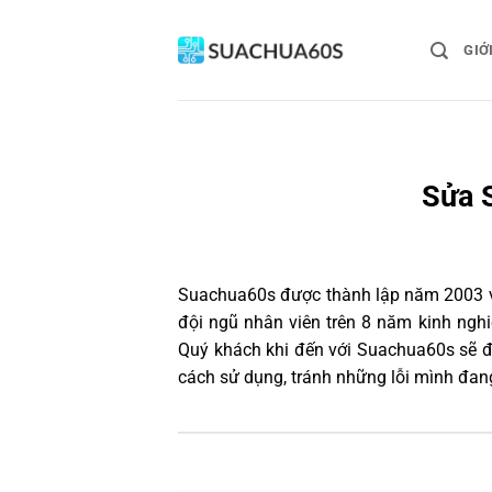
Bỏ
qua
GIỚ
nội
dung
Sửa 
Suachua60s
được thành lập năm 2003 và
đội ngũ nhân viên trên 8 năm kinh ngh
Quý khách khi đến với Suachua60s sẽ đ
cách sử dụng, tránh những lỗi mình đan