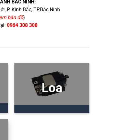
HÁNH BẮC NINH:
i, P. Kinh Bắc, TP.Bắc Ninh
em bản đồ
)
oại:
0964 308 308
Loa