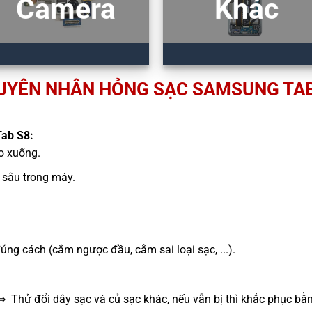
Camera
Khác
UYÊN NHÂN HỎNG SẠC SAMSUNG TAB
ab S8:
ao xuống.
sâu trong máy.
g cách (cắm ngược đầu, cắm sai loại sạc, ...).
⇒ Thử đổi dây sạc và củ sạc khác, nếu vẫn bị thì khắc phục bằ