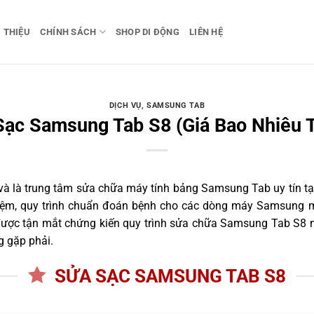
I THIỆU
CHÍNH SÁCH
SHOP DI ĐỘNG
LIÊN HỆ
DỊCH VỤ
,
SAMSUNG TAB
Sạc Samsung Tab S8 (Giá Bao Nhiêu T
 là trung tâm sửa chữa máy tính bảng Samsung Tab uy tín tại
iệm, quy trình chuẩn đoán bệnh cho các dòng máy Samsung m
ược tận mắt chứng kiến quy trình sửa chữa Samsung Tab S8 ng
g gặp phải.
SỬA SẠC SAMSUNG TAB S8