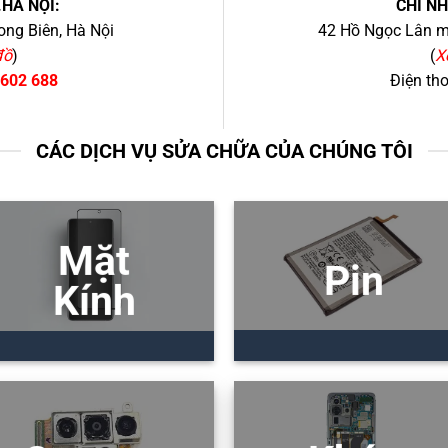
.HÀ NỘI:
CHI N
ng Biên, Hà Nội
42 Hồ Ngọc Lân mớ
đồ
)
(
X
 602 688
Điện th
CÁC DỊCH VỤ SỬA CHỮA CỦA CHÚNG TÔI
Mặt
Pin
Kính