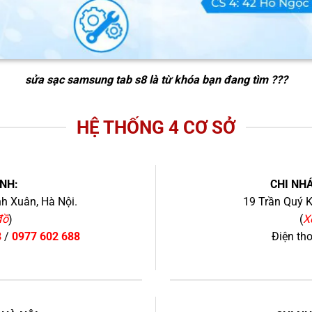
sửa sạc samsung tab s8
là từ khóa bạn đang tìm ???
HỆ THỐNG 4 CƠ SỞ
NH:
CHI NHÁ
h Xuân, Hà Nội.
19 Trần Quý K
đồ
)
(
X
8
/
0977 602 688
Điện th
+