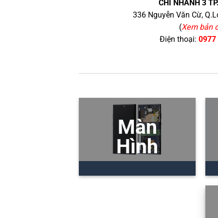
CHI NHÁNH 3 TP
336 Nguyễn Văn Cừ, Q.Lo
(
Xem bản 
Điện thoại:
0977
Màn
Hình