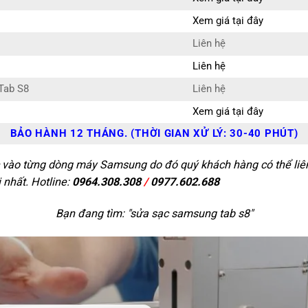
Xem giá tại đây
Liên hệ
Liên hệ
Tab S8
Liên hệ
Xem giá tại đây
BẢO HÀNH 12 THÁNG. (THỜI GIAN XỬ LÝ: 30-40 PHÚT)
c vào từng dòng máy Samsung do đó quý khách hàng có thể liên 
 nhất. Hotline:
0964.308.308
/
0977.602.688
Bạn đang tìm: "
sửa sạc samsung tab s8
"