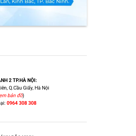
NH 2 TP.HÀ NỘI:
iên, Q.Cầu Giấy, Hà Nội
em bản đồ
)
oại:
0964 308 308