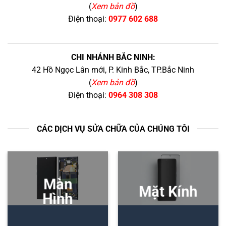
(
Xem bản đồ
)
Điện thoại:
0977 602 688
CHI NHÁNH BẮC NINH:
42 Hồ Ngọc Lân mới, P. Kinh Bắc, TP.Bắc Ninh
(
Xem bản đồ
)
Điện thoại:
0964 308 308
CÁC DỊCH VỤ SỬA CHỮA CỦA CHÚNG TÔI
Màn
Mặt Kính
Hình