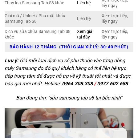
Xem trực tiếp,
Thay loa Samsung Tab S8 khác
Liên hệ
lấy ngay
Giải mã / Unlock/ Phá mật khẩu
Xem trực tiếp,
Liên hệ
Samsung Tab S8
lấy ngay
Dịch vụ sửa chữa Samsung Tab S8
Xem giá
Xem trực tiếp,
khác
tại đây
lấy ngay
BẢO HÀNH 12 THÁNG. (THỜI GIAN XỬ LÝ: 30-40 PHÚT)
Lưu ý:
Giá mỗi loại dịch vụ sẽ phụ thuộc vào từng dòng
máy Samsung do đó quý khách hàng có thể liên hệ trực
tiếp trung tâm để được hỗ trợ về kỹ thuật tốt nhất và được
báo giá mới nhất. Hotline:
0964.308.308
/
0977.602.688
Bạn đang tìm: "
sửa samsung tab s8 tại bắc ninh
"