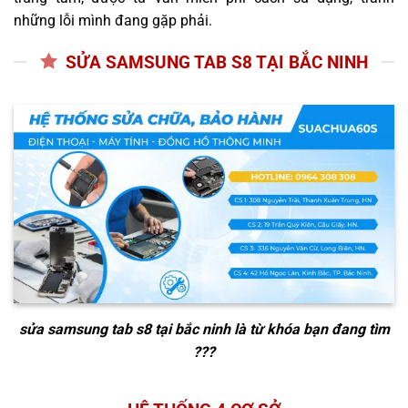
những lỗi mình đang gặp phải.
SỬA SAMSUNG TAB S8 TẠI BẮC NINH
sửa samsung tab s8 tại bắc ninh
là từ khóa bạn đang tìm
???