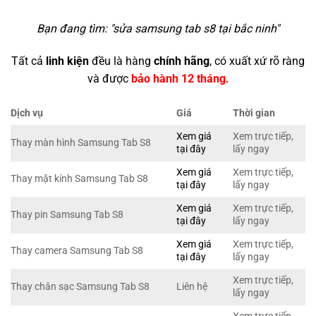
Bạn đang tìm: "
sửa samsung tab s8 tại bắc ninh
"
Tất cả
linh kiện
đều là hàng
chính hãng
, có xuất xứ rõ ràng
và được
bảo hành 12 tháng.
Dịch vụ
Giá
Thời gian
Xem giá
Xem trực tiếp,
Thay màn hình Samsung Tab S8
tại đây
lấy ngay
Xem giá
Xem trực tiếp,
Thay mặt kính Samsung Tab S8
tại đây
lấy ngay
Xem giá
Xem trực tiếp,
Thay pin Samsung Tab S8
tại đây
lấy ngay
Xem giá
Xem trực tiếp,
Thay camera Samsung Tab S8
tại đây
lấy ngay
Xem trực tiếp,
Thay chân sạc Samsung Tab S8
Liên hệ
lấy ngay