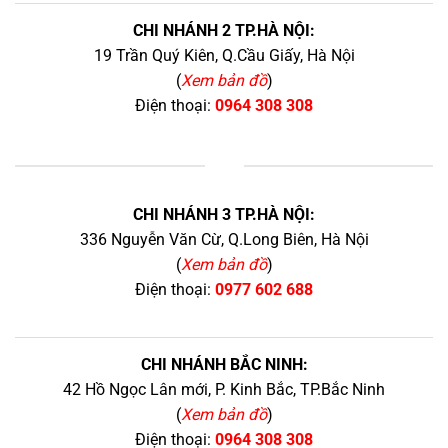
CHI NHÁNH 2 TP.HÀ NỘI:
19 Trần Quý Kiên, Q.Cầu Giấy, Hà Nội
(
Xem bản đồ
)
Điện thoại:
0964 308 308
+
CHI NHÁNH 3 TP.HÀ NỘI:
336 Nguyễn Văn Cừ, Q.Long Biên, Hà Nội
(
Xem bản đồ
)
Điện thoại:
0977 602 688
CHI NHÁNH BẮC NINH:
42 Hồ Ngọc Lân mới, P. Kinh Bắc, TP.Bắc Ninh
(
Xem bản đồ
)
Điện thoại:
0964 308 308