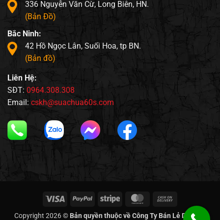
336 Nguyễn Văn Cừ, Long Biên, HN.
(Bản Đồ)
Bắc Ninh:
42 Hồ Ngọc Lân, Suối Hoa, tp BN.
(Bản đồ)
Liên Hệ:
SĐT:
0964.308.308
Email:
cskh@suachua60s.com
Visa
PayPal
Stripe
MasterCard
Cash
On
Copyright 2026 ©
Bản quyền thuộc về Công Ty Bán Lẻ Di Động