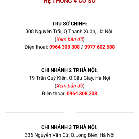
HỆ THỐNG 4 CƠ SỞ
TRỤ SỞ CHÍNH:
308 Nguyễn Trãi, Q.Thanh Xuân, Hà Nội.
(
Xem bản đồ
)
Điện thoại:
0964 308 308
/
0977 602 688
CHI NHÁNH 2 TP.HÀ NỘI:
19 Trần Quý Kiên, Q.Cầu Giấy, Hà Nội
(
Xem bản đồ
)
Điện thoại:
0964 308 308
+
CHI NHÁNH 3 TP.HÀ NỘI:
336 Nguyễn Văn Cừ, Q.Long Biên, Hà Nội