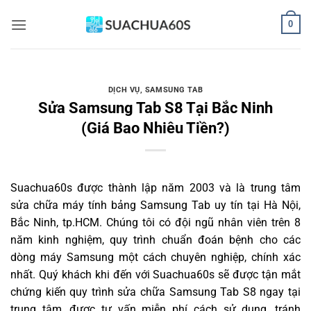
Bỏ
0
qua
nội
dung
DỊCH VỤ
,
SAMSUNG TAB
Sửa Samsung Tab S8 Tại Bắc Ninh
(Giá Bao Nhiêu Tiền?)
Suachua60s
được thành lập năm 2003 và là trung tâm
sửa chữa máy tính bảng Samsung Tab uy tín tại Hà Nội,
Bắc Ninh, tp.HCM. Chúng tôi có đội ngũ nhân viên trên 8
năm kinh nghiệm, quy trình chuẩn đoán bệnh cho các
dòng máy Samsung một cách chuyên nghiệp, chính xác
nhất. Quý khách khi đến với Suachua60s sẽ được tận mắt
chứng kiến quy trình sửa chữa Samsung Tab S8 ngay tại
trung tâm, được tư vấn miễn phí cách sử dụng, tránh