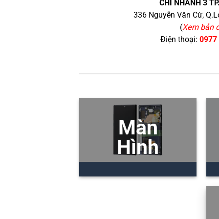
CHI NHÁNH 3 TP
336 Nguyễn Văn Cừ, Q.Lo
(
Xem bản 
Điện thoại:
0977
Màn
Hình