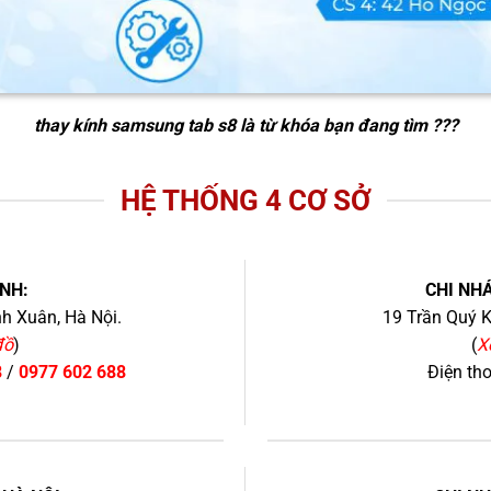
thay kính samsung tab s8
là từ khóa bạn đang tìm ???
HỆ THỐNG 4 CƠ SỞ
NH:
CHI NHÁ
h Xuân, Hà Nội.
19 Trần Quý K
đồ
)
(
X
8
/
0977 602 688
Điện th
+