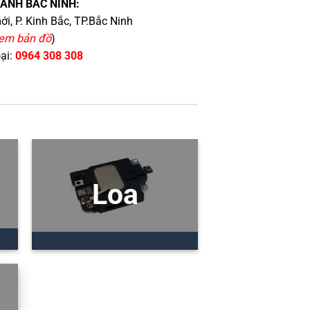
HÁNH BẮC NINH:
i, P. Kinh Bắc, TP.Bắc Ninh
em bản đồ
)
oại:
0964 308 308
Loa