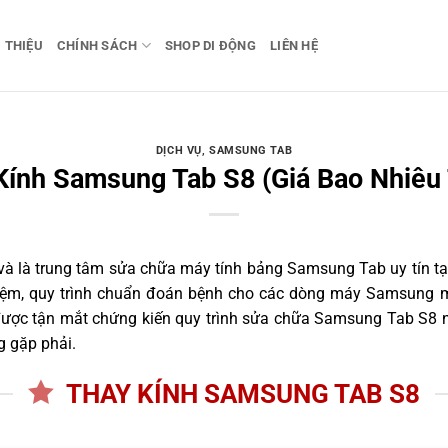
I THIỆU
CHÍNH SÁCH
SHOP DI ĐỘNG
LIÊN HỆ
DỊCH VỤ
,
SAMSUNG TAB
Kính Samsung Tab S8 (Giá Bao Nhiêu 
 là trung tâm sửa chữa máy tính bảng Samsung Tab uy tín tại
iệm, quy trình chuẩn đoán bệnh cho các dòng máy Samsung m
ược tận mắt chứng kiến quy trình sửa chữa Samsung Tab S8 ng
g gặp phải.
THAY KÍNH SAMSUNG TAB S8