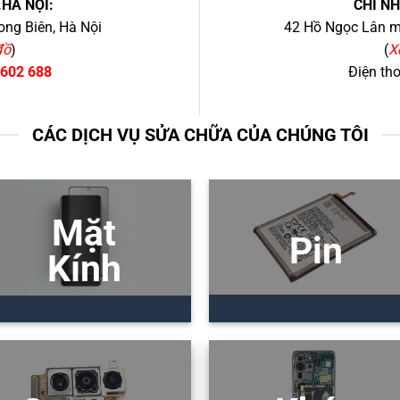
.HÀ NỘI:
CHI N
ng Biên, Hà Nội
42 Hồ Ngọc Lân mớ
đồ
)
(
X
 602 688
Điện th
CÁC DỊCH VỤ SỬA CHỮA CỦA CHÚNG TÔI
Mặt
Pin
Kính