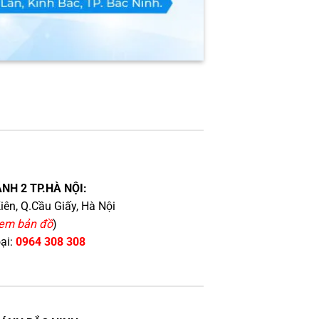
NH 2 TP.HÀ NỘI:
iên, Q.Cầu Giấy, Hà Nội
em bản đồ
)
oại:
0964 308 308