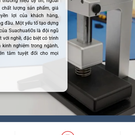
thương hiệu uy tín, ngoài
ề chất lượng sản phẩm, giá
uyền lợi của khách hàng,
 đầu. Một yếu tố tạo dựng
 của Suachua60s là đội ngũ
 với nghề, đặc biệt có trình
 kinh nghiệm trong ngành,
ên tâm tuyệt đối cho mọi