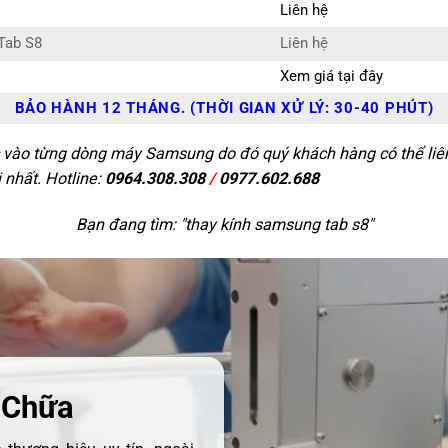
Liên hệ
Tab S8
Liên hệ
Xem giá tại đây
BẢO HÀNH 12 THÁNG. (THỜI GIAN XỬ LÝ: 30-40 PHÚT)
c vào từng dòng máy Samsung do đó quý khách hàng có thể liên 
 nhất. Hotline:
0964.308.308
/
0977.602.688
Bạn đang tìm: "
thay kính samsung tab s8
"
 Chữa