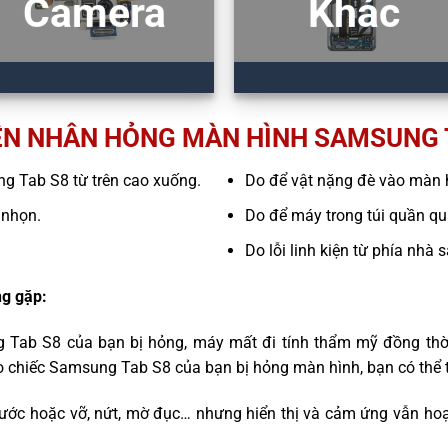
Camera
Khác
N NHÂN HỎNG MÀN HÌNH SAMSUNG 
ung Tab S8 từ trên cao xuống.
Do để vật nặng đè vào màn 
 nhọn.
Do để máy trong túi quần quá
Do lỗi linh kiện từ phía nhà 
g gặp:
 Tab S8 của bạn bị hỏng, máy mất đi tính thẩm mỹ đồng thờ
o chiếc Samsung Tab S8 của bạn bị hỏng màn hình, bạn có thể 
ước hoặc vỡ, nứt, mờ đục… nhưng hiển thị và cảm ứng vẫn hoạ