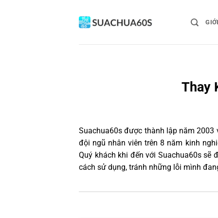
Bỏ
qua
GIỚ
nội
dung
Thay 
Suachua60s
được thành lập năm 2003 và
đội ngũ nhân viên trên 8 năm kinh ngh
Quý khách khi đến với Suachua60s sẽ đ
cách sử dụng, tránh những lỗi mình đan