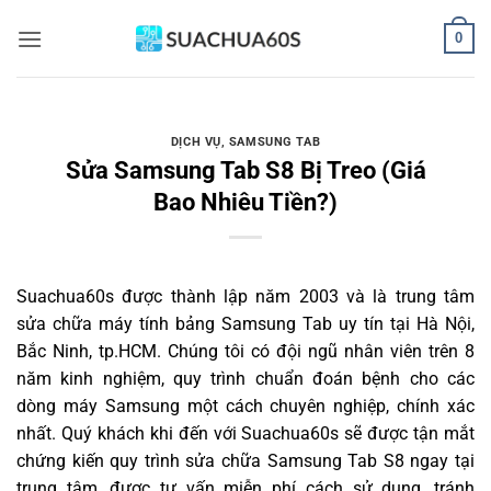
Bỏ
0
qua
nội
dung
DỊCH VỤ
,
SAMSUNG TAB
Sửa Samsung Tab S8 Bị Treo (Giá
Bao Nhiêu Tiền?)
Suachua60s
được thành lập năm 2003 và là trung tâm
sửa chữa máy tính bảng Samsung Tab uy tín tại Hà Nội,
Bắc Ninh, tp.HCM. Chúng tôi có đội ngũ nhân viên trên 8
năm kinh nghiệm, quy trình chuẩn đoán bệnh cho các
dòng máy Samsung một cách chuyên nghiệp, chính xác
nhất. Quý khách khi đến với Suachua60s sẽ được tận mắt
chứng kiến quy trình sửa chữa Samsung Tab S8 ngay tại
trung tâm, được tư vấn miễn phí cách sử dụng, tránh