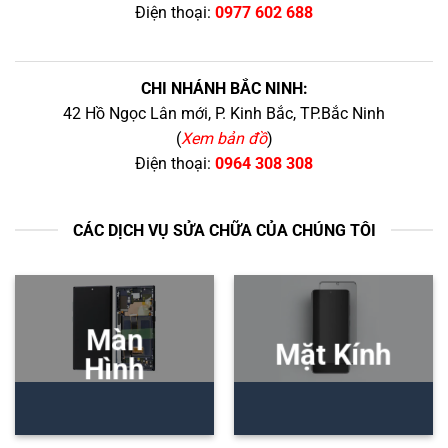
Điện thoại:
0977 602 688
CHI NHÁNH BẮC NINH:
42 Hồ Ngọc Lân mới, P. Kinh Bắc, TP.Bắc Ninh
(
Xem bản đồ
)
Điện thoại:
0964 308 308
CÁC DỊCH VỤ SỬA CHỮA CỦA CHÚNG TÔI
Màn
Mặt Kính
Hình