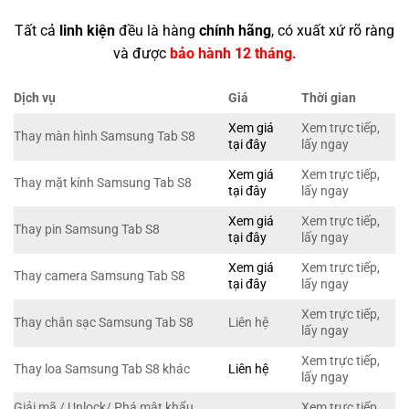
Tất cả
linh kiện
đều là hàng
chính hãng
, có xuất xứ rõ ràng
và được
bảo hành 12 tháng.
Dịch vụ
Giá
Thời gian
Xem giá
Xem trực tiếp,
Thay màn hình Samsung Tab S8
tại đây
lấy ngay
Xem giá
Xem trực tiếp,
Thay mặt kính Samsung Tab S8
tại đây
lấy ngay
Xem giá
Xem trực tiếp,
Thay pin Samsung Tab S8
tại đây
lấy ngay
Xem giá
Xem trực tiếp,
Thay camera Samsung Tab S8
tại đây
lấy ngay
Xem trực tiếp,
Thay chân sạc Samsung Tab S8
Liên hệ
lấy ngay
Xem trực tiếp,
Thay loa Samsung Tab S8 khác
Liên hệ
lấy ngay
Giải mã / Unlock/ Phá mật khẩu
Xem trực tiếp,