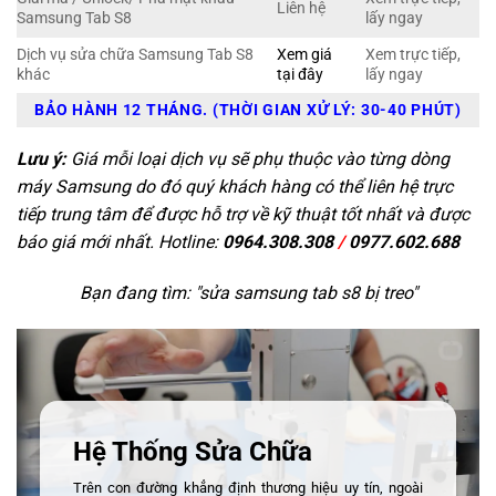
Liên hệ
Samsung Tab S8
lấy ngay
Dịch vụ sửa chữa Samsung Tab S8
Xem giá
Xem trực tiếp,
khác
tại đây
lấy ngay
BẢO HÀNH 12 THÁNG. (THỜI GIAN XỬ LÝ: 30-40 PHÚT)
Lưu ý:
Giá mỗi loại dịch vụ sẽ phụ thuộc vào từng dòng
máy Samsung do đó quý khách hàng có thể liên hệ trực
tiếp trung tâm để được hỗ trợ về kỹ thuật tốt nhất và được
báo giá mới nhất. Hotline:
0964.308.308
/
0977.602.688
Bạn đang tìm: "
sửa samsung tab s8 bị treo
"
Hệ Thống Sửa Chữa
Trên con đường khẳng định thương hiệu uy tín, ngoài