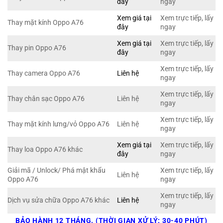
đây
ngay
Xem giá tại
Xem trực tiếp, lấy
Thay mặt kính Oppo A76
đây
ngay
Xem giá tại
Xem trực tiếp, lấy
Thay pin Oppo A76
đây
ngay
Xem trực tiếp, lấy
Thay camera Oppo A76
Liên hệ
ngay
Xem trực tiếp, lấy
Thay chân sạc Oppo A76
Liên hệ
ngay
Xem trực tiếp, lấy
Thay mặt kính lưng/vỏ Oppo A76
Liên hệ
ngay
Xem giá tại
Xem trực tiếp, lấy
Thay loa Oppo A76 khác
đây
ngay
Giải mã / Unlock/ Phá mật khẩu
Xem trực tiếp, lấy
Liên hệ
Oppo A76
ngay
Xem trực tiếp, lấy
Dịch vụ sửa chữa Oppo A76 khác
Liên hệ
ngay
BẢO HÀNH 12 THÁNG. (THỜI GIAN XỬ LÝ: 30-40 PHÚT)