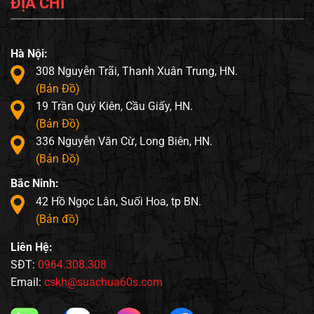
ĐỊA CHỈ
Hà Nội:
308 Nguyễn Trãi, Thanh Xuân Trung, HN.
(Bản Đồ)
19 Trần Quý Kiên, Cầu Giấy, HN.
(Bản Đồ)
336 Nguyễn Văn Cừ, Long Biên, HN.
(Bản Đồ)
Bắc Ninh:
42 Hồ Ngọc Lân, Suối Hoa, tp BN.
(Bản đồ)
Liên Hệ:
SĐT:
0964.308.308
Email:
cskh@suachua60s.com