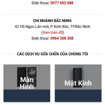
Điện thoại:
0977 602 688
CHI NHÁNH BẮC NINH:
42 Hồ Ngọc Lân mới, P. Kinh Bắc, TP.Bắc Ninh
(
Xem bản đồ
)
Điện thoại:
0964 308 308
CÁC DỊCH VỤ SỬA CHỮA CỦA CHÚNG TÔI
Màn
Mặt Kính
Hình