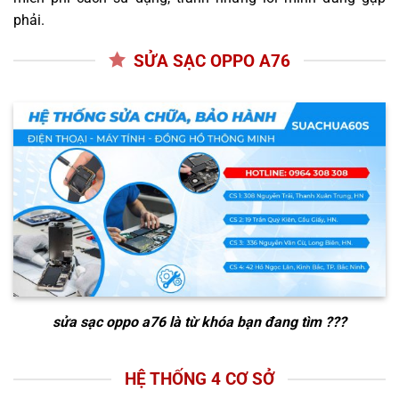
phải.
SỬA SẠC OPPO A76
sửa sạc oppo a76
là từ khóa bạn đang tìm ???
HỆ THỐNG 4 CƠ SỞ