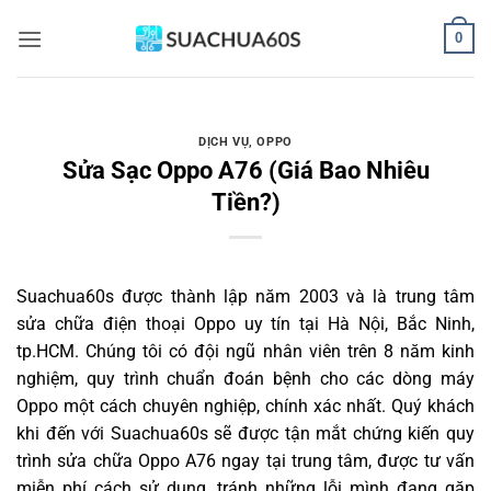
Bỏ
0
qua
nội
dung
DỊCH VỤ
,
OPPO
Sửa Sạc Oppo A76 (Giá Bao Nhiêu
Tiền?)
Suachua60s
được thành lập năm 2003 và là trung tâm
sửa chữa điện thoại Oppo uy tín tại Hà Nội, Bắc Ninh,
tp.HCM. Chúng tôi có đội ngũ nhân viên trên 8 năm kinh
nghiệm, quy trình chuẩn đoán bệnh cho các dòng máy
Oppo một cách chuyên nghiệp, chính xác nhất. Quý khách
khi đến với Suachua60s sẽ được tận mắt chứng kiến quy
trình sửa chữa Oppo A76 ngay tại trung tâm, được tư vấn
miễn phí cách sử dụng, tránh những lỗi mình đang gặp