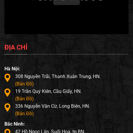
ĐỊA CHỈ
Hà Nội:
308 Nguyễn Trãi, Thanh Xuân Trung, HN.
(Bản Đồ)
19 Trần Quý Kiên, Cầu Giấy, HN.
(Bản Đồ)
336 Nguyễn Văn Cừ, Long Biên, HN.
(Bản Đồ)
Bắc Ninh:
42 Hồ Ngọc Lân, Suối Hoa, tp BN.