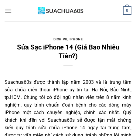
Bỏ
0
qua
nội
dung
DỊCH VỤ
,
IPHONE
Sửa Sạc iPhone 14 (Giá Bao Nhiêu
Tiền?)
Suachua60s
được thành lập năm 2003 và là trung tâm
sửa chữa điện thoại iPhone uy tín tại Hà Nội, Bắc Ninh,
tp.HCM. Chúng tôi có đội ngũ nhân viên trên 8 năm kinh
nghiệm, quy trình chuẩn đoán bệnh cho các dòng máy
iPhone một cách chuyên nghiệp, chính xác nhất. Quý
khách khi đến với Suachua60s sẽ được tận mắt chứng
kiến quy trình sửa chữa iPhone 14 ngay tại trung tâm,
được tư vấn miễn phí cách sử dụng, tránh những lỗi mình