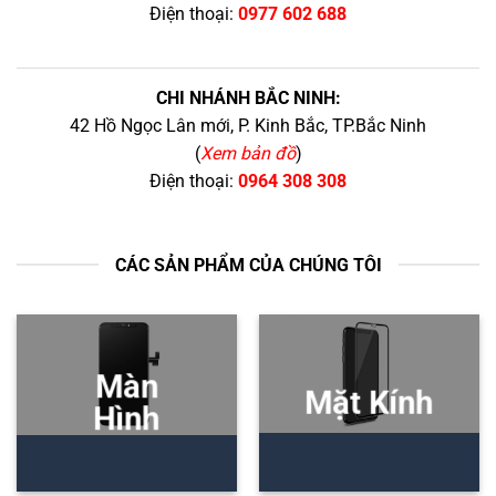
Điện thoại:
0977 602 688
CHI NHÁNH BẮC NINH:
42 Hồ Ngọc Lân mới, P. Kinh Bắc, TP.Bắc Ninh
(
Xem bản đồ
)
Điện thoại:
0964 308 308
CÁC SẢN PHẨM CỦA CHÚNG TÔI
Màn
Mặt Kính
Hình