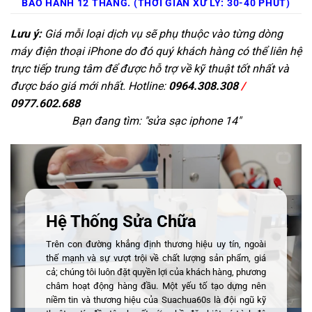
BẢO HÀNH 12 THÁNG. (THỜI GIAN XỬ LÝ: 30-40 PHÚT)
Lưu ý:
Giá mỗi loại dịch vụ sẽ phụ thuộc vào từng dòng
máy điện thoại iPhone do đó quý khách hàng có thể liên hệ
trực tiếp trung tâm để được hỗ trợ về kỹ thuật tốt nhất và
được báo giá mới nhất. Hotline:
0964.308.308
/
0977.602.688
Bạn đang tìm: "
sửa sạc iphone 14
"
Hệ Thống Sửa Chữa
Trên con đường khẳng định thương hiệu uy tín, ngoài
thế mạnh và sự vượt trội về chất lượng sản phẩm, giá
cả; chúng tôi luôn đặt quyền lợi của khách hàng, phương
châm hoạt động hàng đầu. Một yếu tố tạo dựng nên
niềm tin và thương hiệu của Suachua60s là đội ngũ kỹ