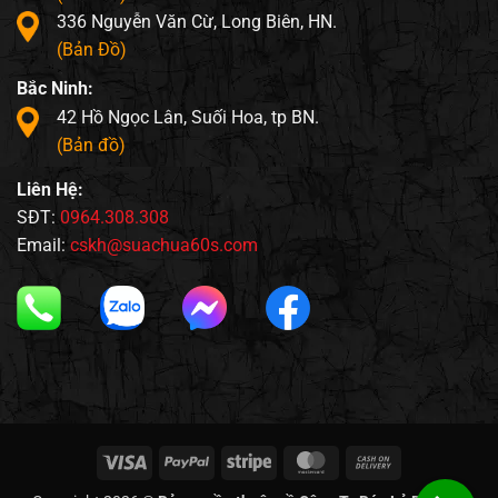
336 Nguyễn Văn Cừ, Long Biên, HN.
(Bản Đồ)
Bắc Ninh:
42 Hồ Ngọc Lân, Suối Hoa, tp BN.
(Bản đồ)
Liên Hệ:
SĐT:
0964.308.308
Email:
cskh@suachua60s.com
Visa
PayPal
Stripe
MasterCard
Cash
On