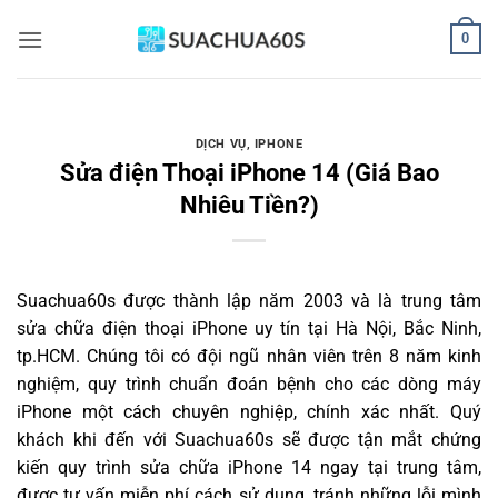
Bỏ
0
qua
nội
dung
DỊCH VỤ
,
IPHONE
Sửa điện Thoại iPhone 14 (Giá Bao
Nhiêu Tiền?)
Suachua60s
được thành lập năm 2003 và là trung tâm
sửa chữa điện thoại iPhone uy tín tại Hà Nội, Bắc Ninh,
tp.HCM. Chúng tôi có đội ngũ nhân viên trên 8 năm kinh
nghiệm, quy trình chuẩn đoán bệnh cho các dòng máy
iPhone một cách chuyên nghiệp, chính xác nhất. Quý
khách khi đến với Suachua60s sẽ được tận mắt chứng
kiến quy trình sửa chữa iPhone 14 ngay tại trung tâm,
được tư vấn miễn phí cách sử dụng, tránh những lỗi mình