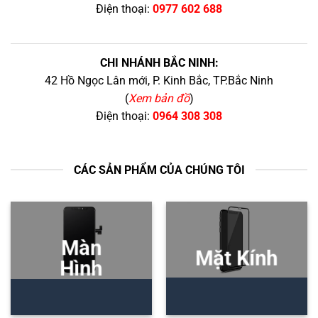
Điện thoại:
0977 602 688
CHI NHÁNH BẮC NINH:
42 Hồ Ngọc Lân mới, P. Kinh Bắc, TP.Bắc Ninh
(
Xem bản đồ
)
Điện thoại:
0964 308 308
CÁC SẢN PHẨM CỦA CHÚNG TÔI
Màn
Mặt Kính
Hình