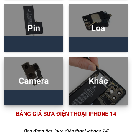
Pin
Loa
Camera
Khác
BẢNG GIÁ SỬA ĐIỆN THOẠI IPHONE 14
Bạn đang tìm: "
sửa điện thoại iphone 14
"