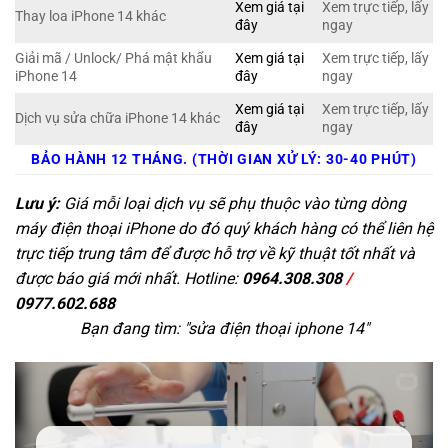
Xem giá tại
Xem trực tiếp, lấy
Thay loa iPhone 14 khác
đây
ngay
Giải mã / Unlock/ Phá mật khẩu
Xem giá tại
Xem trực tiếp, lấy
iPhone 14
đây
ngay
Xem giá tại
Xem trực tiếp, lấy
Dịch vụ sửa chữa iPhone 14 khác
đây
ngay
BẢO HÀNH 12 THÁNG. (THỜI GIAN XỬ LÝ: 30-40 PHÚT)
Lưu ý:
Giá mỗi loại dịch vụ sẽ phụ thuộc vào từng dòng
máy điện thoại iPhone do đó quý khách hàng có thể liên hệ
trực tiếp trung tâm để được hỗ trợ về kỹ thuật tốt nhất và
được báo giá mới nhất. Hotline:
0964.308.308
/
0977.602.688
Bạn đang tìm: "
sửa điện thoại iphone 14
"