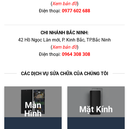
(
Xem bản đồ
)
Điện thoại:
0977 602 688
CHI NHÁNH BẮC NINH:
42 Hồ Ngọc Lân mới, P. Kinh Bắc, TP.Bắc Ninh
(
Xem bản đồ
)
Điện thoại:
0964 308 308
CÁC DỊCH VỤ SỬA CHỮA CỦA CHÚNG TÔI
Màn
Mặt Kính
Hình