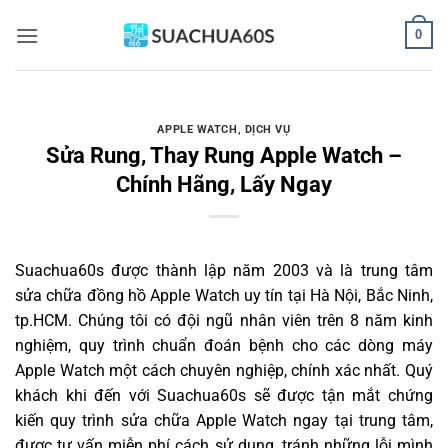
Bỏ
0
qua
nội
dung
APPLE WATCH
,
DỊCH VỤ
Sửa Rung, Thay Rung Apple Watch –
Chính Hãng, Lấy Ngay
Suachua60s
được thành lập năm 2003 và là trung tâm
sửa chữa đồng hồ Apple Watch uy tín tại Hà Nội, Bắc Ninh,
tp.HCM. Chúng tôi có đội ngũ nhân viên trên 8 năm kinh
nghiệm, quy trình chuẩn đoán bệnh cho các dòng máy
Apple Watch một cách chuyên nghiệp, chính xác nhất. Quý
khách khi đến với Suachua60s sẽ được tận mắt chứng
kiến quy trình sửa chữa Apple Watch ngay tại trung tâm,
được tư vấn miễn phí cách sử dụng, tránh những lỗi mình