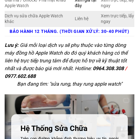
Giải mã / Unlock/ Phá mật khẩu
Xem giá tại
Xem trực tiếp, lấy
Apple Watch
đây
ngay
Dịch vụ sửa chữa Apple Watch
Xem trực tiếp, lấy
Liên hệ
khác
ngay
BẢO HÀNH 12 THÁNG. (THỜI GIAN XỬ LÝ: 30-40 PHÚT)
Lưu ý:
Giá mỗi loại dịch vụ sẽ phụ thuộc vào từng dòng
máy đồng hồ Apple Watch do đó quý khách hàng có thể
liên hệ trực tiếp trung tâm để được hỗ trợ về kỹ thuật tốt
nhất và được báo giá mới nhất. Hotline:
0964.308.308
/
0977.602.688
Bạn đang tìm: "
sửa rung, thay rung apple watch
"
Hệ Thống Sửa Chữa
Trên con đường khẳng định thương hiệu uy tín, ngoài