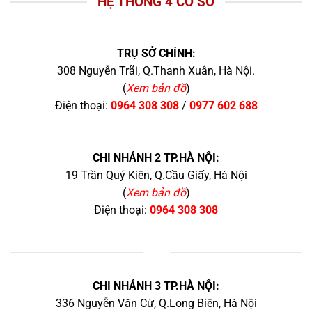
HỆ THỐNG 4 CƠ SỞ
TRỤ SỞ CHÍNH:
308 Nguyễn Trãi, Q.Thanh Xuân, Hà Nội.
(
Xem bản đồ
)
Điện thoại:
0964 308 308
/
0977 602 688
CHI NHÁNH 2 TP.HÀ NỘI:
19 Trần Quý Kiên, Q.Cầu Giấy, Hà Nội
(
Xem bản đồ
)
Điện thoại:
0964 308 308
+
CHI NHÁNH 3 TP.HÀ NỘI:
336 Nguyễn Văn Cừ, Q.Long Biên, Hà Nội