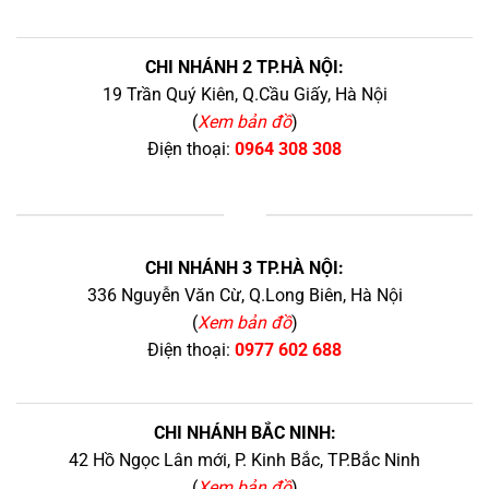
CHI NHÁNH 2 TP.HÀ NỘI:
19 Trần Quý Kiên, Q.Cầu Giấy, Hà Nội
(
Xem bản đồ
)
Điện thoại:
0964 308 308
+
CHI NHÁNH 3 TP.HÀ NỘI:
336 Nguyễn Văn Cừ, Q.Long Biên, Hà Nội
(
Xem bản đồ
)
Điện thoại:
0977 602 688
CHI NHÁNH BẮC NINH:
42 Hồ Ngọc Lân mới, P. Kinh Bắc, TP.Bắc Ninh
(
Xem bản đồ
)