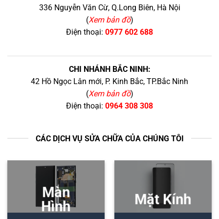
336 Nguyễn Văn Cừ, Q.Long Biên, Hà Nội
(
Xem bản đồ
)
Điện thoại:
0977 602 688
CHI NHÁNH BẮC NINH:
42 Hồ Ngọc Lân mới, P. Kinh Bắc, TP.Bắc Ninh
(
Xem bản đồ
)
Điện thoại:
0964 308 308
CÁC DỊCH VỤ SỬA CHỮA CỦA CHÚNG TÔI
Màn
Mặt Kính
Hình