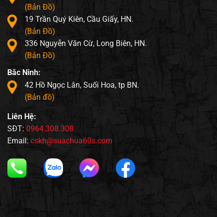
(Bản Đồ)
19 Trần Quý Kiên, Cầu Giấy, HN.
(Bản Đồ)
336 Nguyễn Văn Cừ, Long Biên, HN.
(Bản Đồ)
Bắc Ninh:
42 Hồ Ngọc Lân, Suối Hoa, tp BN.
(Bản đồ)
Liên Hệ:
SĐT:
0964.308.308
Email:
cskh@suachua60s.com