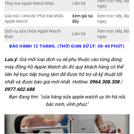
Xem trực tiếp, lấy
Thay loa Apple Watch khác
Liên hệ
ngay
Giải mã / Unlock/ Phá mật khẩu
Xem giá tại
Xem trực tiếp, lấy
Apple Watch
đây
ngay
Dịch vụ sửa chữa Apple Watch
Xem trực tiếp, lấy
Liên hệ
khác
ngay
BẢO HÀNH 12 THÁNG. (THỜI GIAN XỬ LÝ: 30-40 PHÚT)
Lưu ý:
Giá mỗi loại dịch vụ sẽ phụ thuộc vào từng dòng
máy đồng hồ Apple Watch do đó quý khách hàng có thể
liên hệ trực tiếp trung tâm để được hỗ trợ về kỹ thuật tốt
nhất và được báo giá mới nhất. Hotline:
0964.308.308
/
0977.602.688
Bạn đang tìm: "
cửa hàng sửa apple watch uy tín hà nội,
bắc ninh, vĩnh phúc
"