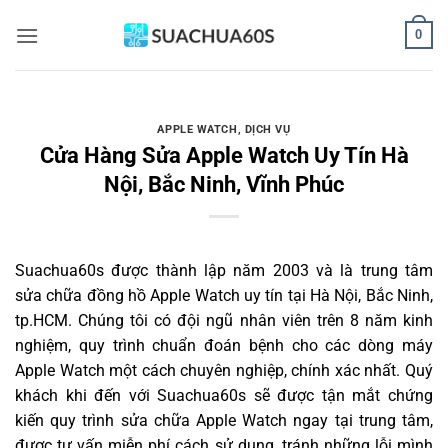
Bỏ
0
qua
nội
dung
APPLE WATCH
,
DỊCH VỤ
Cửa Hàng Sửa Apple Watch Uy Tín Hà
Nội, Bắc Ninh, Vĩnh Phúc
Suachua60s
được thành lập năm 2003 và là trung tâm
sửa chữa đồng hồ Apple Watch uy tín tại Hà Nội, Bắc Ninh,
tp.HCM. Chúng tôi có đội ngũ nhân viên trên 8 năm kinh
nghiệm, quy trình chuẩn đoán bệnh cho các dòng máy
Apple Watch một cách chuyên nghiệp, chính xác nhất. Quý
khách khi đến với Suachua60s sẽ được tận mắt chứng
kiến quy trình sửa chữa Apple Watch ngay tại trung tâm,
được tư vấn miễn phí cách sử dụng, tránh những lỗi mình