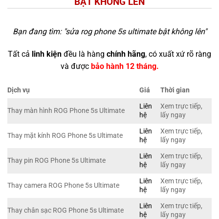
BẬT KHÔNG LÊN
Bạn đang tìm: "
sửa rog phone 5s ultimate bật không lên
"
Tất cả
linh kiện
đều là hàng
chính hãng
, có xuất xứ rõ ràng
và được
bảo hành 12 tháng.
Dịch vụ
Giá
Thời gian
Liên
Xem trực tiếp,
Thay màn hình ROG Phone 5s Ultimate
hệ
lấy ngay
Liên
Xem trực tiếp,
Thay mặt kính ROG Phone 5s Ultimate
hệ
lấy ngay
Liên
Xem trực tiếp,
Thay pin ROG Phone 5s Ultimate
hệ
lấy ngay
Liên
Xem trực tiếp,
Thay camera ROG Phone 5s Ultimate
hệ
lấy ngay
Liên
Xem trực tiếp,
Thay chân sạc ROG Phone 5s Ultimate
hệ
lấy ngay