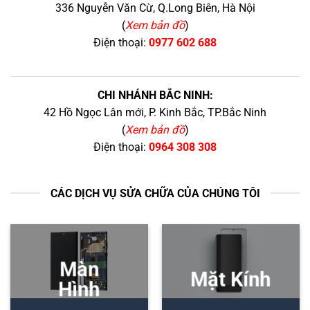
336 Nguyễn Văn Cừ, Q.Long Biên, Hà Nội
(
Xem bản đồ
)
Điện thoại:
0977 602 688
CHI NHÁNH BẮC NINH:
42 Hồ Ngọc Lân mới, P. Kinh Bắc, TP.Bắc Ninh
(
Xem bản đồ
)
Điện thoại:
0964 308 308
CÁC DỊCH VỤ SỬA CHỮA CỦA CHÚNG TÔI
Màn
Mặt Kính
Hình