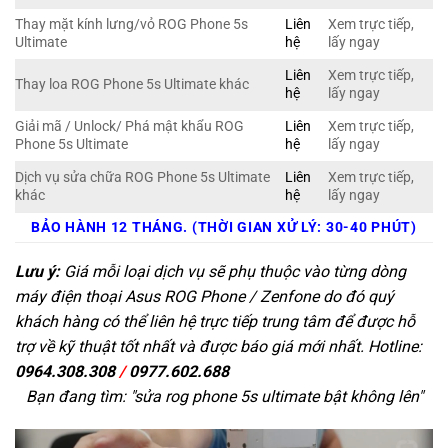
Thay mặt kính lưng/vỏ ROG Phone 5s
Liên
Xem trực tiếp,
Ultimate
hệ
lấy ngay
Liên
Xem trực tiếp,
Thay loa ROG Phone 5s Ultimate khác
hệ
lấy ngay
Giải mã / Unlock/ Phá mật khẩu ROG
Liên
Xem trực tiếp,
Phone 5s Ultimate
hệ
lấy ngay
Dịch vụ sửa chữa ROG Phone 5s Ultimate
Liên
Xem trực tiếp,
khác
hệ
lấy ngay
BẢO HÀNH 12 THÁNG. (THỜI GIAN XỬ LÝ: 30-40 PHÚT)
Lưu ý:
Giá mỗi loại dịch vụ sẽ phụ thuộc vào từng dòng
máy điện thoại Asus ROG Phone / Zenfone do đó quý
khách hàng có thể liên hệ trực tiếp trung tâm để được hỗ
trợ về kỹ thuật tốt nhất và được báo giá mới nhất. Hotline:
0964.308.308
/
0977.602.688
Bạn đang tìm: "
sửa rog phone 5s ultimate bật không lên
"