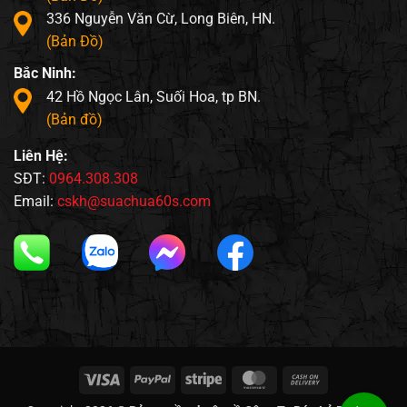
336 Nguyễn Văn Cừ, Long Biên, HN.
(Bản Đồ)
Bắc Ninh:
42 Hồ Ngọc Lân, Suối Hoa, tp BN.
(Bản đồ)
Liên Hệ:
SĐT:
0964.308.308
Email:
cskh@suachua60s.com
Visa
PayPal
Stripe
MasterCard
Cash
On