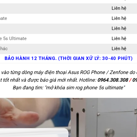
Liên hệ
mate
Liên hệ
Liên hệ
e 5s Ultimate
Liên hệ
khác
Liên hệ
BẢO HÀNH 12 THÁNG. (THỜI GIAN XỬ LÝ: 30-40 PHÚT)
c vào từng dòng máy điện thoại Asus ROG Phone / Zenfone do đ
t tốt nhất và được báo giá mới nhất. Hotline:
0964.308.308
/
0
Bạn đang tìm: "
mở khóa sim rog phone 5s ultimate
"