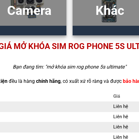
Camera
Khác
GIÁ MỞ KHÓA SIM ROG PHONE 5S UL
Bạn đang tìm: "
mở khóa sim rog phone 5s ultimate
"
kiện
đều là hàng
chính hãng
, có xuất xứ rõ ràng và được
bảo hà
Giá
Liên hệ
Liên hệ
Liên hệ
Liên hệ