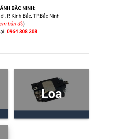
HÁNH BẮC NINH:
i, P. Kinh Bắc, TP.Bắc Ninh
em bản đồ
)
oại:
0964 308 308
Loa