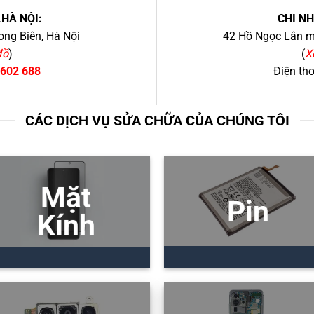
.HÀ NỘI:
CHI N
ng Biên, Hà Nội
42 Hồ Ngọc Lân mớ
đồ
)
(
X
 602 688
Điện th
CÁC DỊCH VỤ SỬA CHỮA CỦA CHÚNG TÔI
Mặt
Pin
Kính