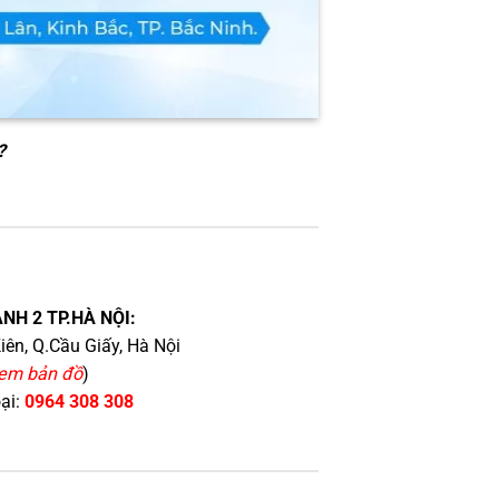
?
NH 2 TP.HÀ NỘI:
iên, Q.Cầu Giấy, Hà Nội
em bản đồ
)
oại:
0964 308 308