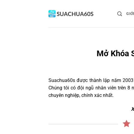
Bỏ
qua
GIỚ
nội
dung
Mở Khóa S
Suachua60s
được thành lập năm 2003 v
Chúng tôi có đội ngũ nhân viên trên 
chuyên nghiệp, chính xác nhất.
X