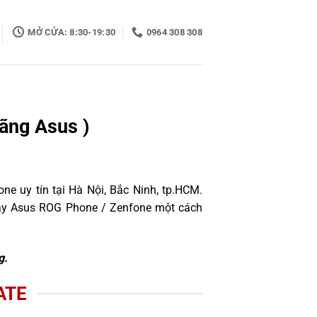
MỞ CỬA: 8:30-19:30
0964 308 308
ãng Asus )
e uy tín tại Hà Nội, Bắc Ninh, tp.HCM.
máy Asus ROG Phone / Zenfone một cách
g.
ATE