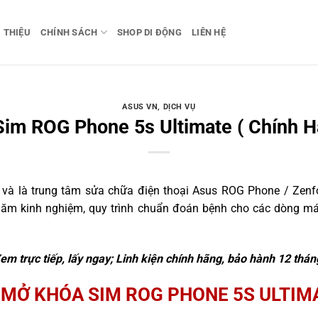
I THIỆU
CHÍNH SÁCH
SHOP DI ĐỘNG
LIÊN HỆ
ASUS VN
,
DỊCH VỤ
im ROG Phone 5s Ultimate ( Chính H
à là trung tâm sửa chữa điện thoại Asus ROG Phone / Zenfon
8 năm kinh nghiệm, quy trình chuẩn đoán bệnh cho các dòng 
em trực tiếp, lấy ngay; Linh kiện chính hãng, bảo hành 12 thán
MỞ KHÓA SIM ROG PHONE 5S ULTIM