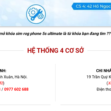
mở khóa sim rog phone 5s ultimate
là từ khóa bạn đang tìm ??
HỆ THỐNG 4 CƠ SỞ
NH:
CHI NHÁ
h Xuân, Hà Nội.
19 Trần Quý K
đồ
)
(
X
8
/
0977 602 688
Điện th
+