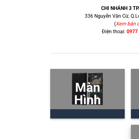
CHI NHÁNH 3 TP
336 Nguyễn Văn Cừ, Q.Lo
(
Xem bản 
Điện thoại:
0977
Màn
Hình