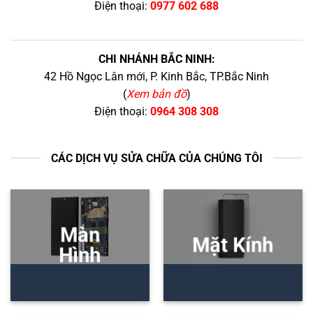
Điện thoại:
0977 602 688
CHI NHÁNH BẮC NINH:
42 Hồ Ngọc Lân mới, P. Kinh Bắc, TP.Bắc Ninh
(
Xem bản đồ
)
Điện thoại:
0964 308 308
CÁC DỊCH VỤ SỬA CHỮA CỦA CHÚNG TÔI
Màn
Mặt Kính
Hình