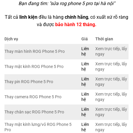
Bạn đang tìm: "
sửa rog phone 5 pro tại hà nội
"
Tất cả
linh kiện
đều là hàng
chính hãng
, có xuất xứ rõ ràng
và được
bảo hành 12 tháng.
Dịch vụ
Giá
Thời gian
Liên
Xem trực tiếp, lấy
Thay màn hình ROG Phone 5 Pro
hệ
ngay
Liên
Xem trực tiếp, lấy
Thay mặt kính ROG Phone 5 Pro
hệ
ngay
Liên
Xem trực tiếp, lấy
Thay pin ROG Phone 5 Pro
hệ
ngay
Liên
Xem trực tiếp, lấy
Thay camera ROG Phone 5 Pro
hệ
ngay
Liên
Xem trực tiếp, lấy
Thay chân sạc ROG Phone 5 Pro
hệ
ngay
Thay mặt kính lưng/vỏ ROG Phone 5
Liên
Xem trực tiếp, lấy
Pro
hệ
ngay