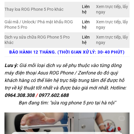
Liên
Xem trực tiếp, lấy
Thay loa ROG Phone 5 Pro khác
hệ
ngay
Giải mã / Unlock/ Phá mật khẩu ROG
Liên
Xem trực tiếp, lấy
Phone 5 Pro
hệ
ngay
Dịch vụ sửa chữa ROG Phone 5 Pro
Liên
Xem trực tiếp, lấy
khác
hệ
ngay
BẢO HÀNH 12 THÁNG. (THỜI GIAN XỬ LÝ: 30-40 PHÚT)
Lưu ý:
Giá mỗi loại dịch vụ sẽ phụ thuộc vào từng dòng
máy điện thoại Asus ROG Phone / Zenfone do đó quý
khách hàng có thể liên hệ trực tiếp trung tâm để được hỗ
trợ về kỹ thuật tốt nhất và được báo giá mới nhất. Hotline:
0964.308.308
/
0977.602.688
Bạn đang tìm: "
sửa rog phone 5 pro tại hà nội
"