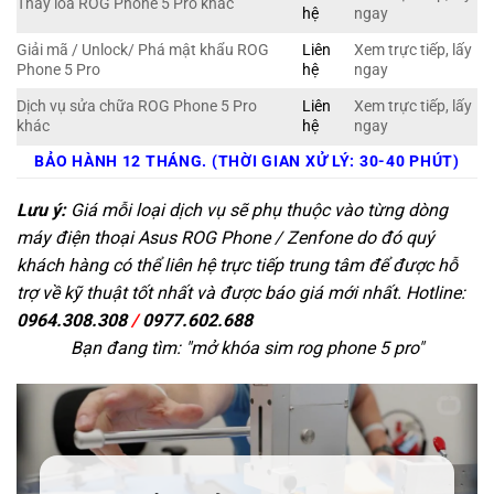
Thay loa ROG Phone 5 Pro khác
hệ
ngay
Giải mã / Unlock/ Phá mật khẩu ROG
Liên
Xem trực tiếp, lấy
Phone 5 Pro
hệ
ngay
Dịch vụ sửa chữa ROG Phone 5 Pro
Liên
Xem trực tiếp, lấy
khác
hệ
ngay
BẢO HÀNH 12 THÁNG. (THỜI GIAN XỬ LÝ: 30-40 PHÚT)
Lưu ý:
Giá mỗi loại dịch vụ sẽ phụ thuộc vào từng dòng
máy điện thoại Asus ROG Phone / Zenfone do đó quý
khách hàng có thể liên hệ trực tiếp trung tâm để được hỗ
trợ về kỹ thuật tốt nhất và được báo giá mới nhất. Hotline:
0964.308.308
/
0977.602.688
Bạn đang tìm: "
mở khóa sim rog phone 5 pro
"