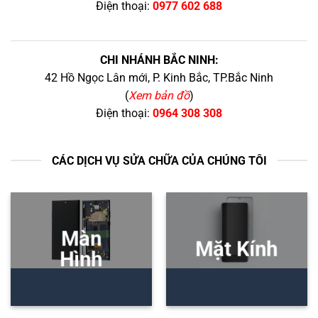
Điện thoại:
0977 602 688
CHI NHÁNH BẮC NINH:
42 Hồ Ngọc Lân mới, P. Kinh Bắc, TP.Bắc Ninh
(
Xem bản đồ
)
Điện thoại:
0964 308 308
CÁC DỊCH VỤ SỬA CHỮA CỦA CHÚNG TÔI
Màn
Mặt Kính
Hình