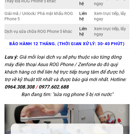
Thay loa ROG Phone 5 khác
hệ
ngay
Giải mã / Unlock/ Phá mật khẩu ROG
Liên
Xem trực tiếp, lấy
Phone 5
hệ
ngay
Liên
Xem trực tiếp, lấy
Dịch vụ sửa chữa ROG Phone 5 khác
hệ
ngay
BẢO HÀNH 12 THÁNG. (THỜI GIAN XỬ LÝ: 30-40 PHÚT)
Lưu ý:
Giá mỗi loại dịch vụ sẽ phụ thuộc vào từng dòng
máy điện thoại Asus ROG Phone / Zenfone do đó quý
khách hàng có thể liên hệ trực tiếp trung tâm để được hỗ
trợ về kỹ thuật tốt nhất và được báo giá mới nhất. Hotline:
0964.308.308
/
0977.602.688
Bạn đang tìm: "
sửa rog phone 5 bị rơi nước
"