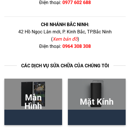
Điện thoại:
0977 602 688
CHI NHÁNH BẮC NINH:
42 Hồ Ngọc Lân mới, P. Kinh Bắc, TP.Bắc Ninh
(
Xem bản đồ
)
Điện thoại:
0964 308 308
CÁC DỊCH VỤ SỬA CHỮA CỦA CHÚNG TÔI
Màn
Mặt Kính
Hình