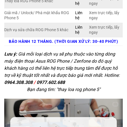
Thay loa ROG Phone 5 khác
hệ
ngay
Giải mã / Unlock/ Phá mật khẩu ROG
Liên
Xem trực tiếp, lấy
Phone 5
hệ
ngay
Liên
Xem trực tiếp, lấy
Dịch vụ sửa chữa ROG Phone 5 khác
hệ
ngay
BẢO HÀNH 12 THÁNG. (THỜI GIAN XỬ LÝ: 30-40 PHÚT)
Lưu ý:
Giá mỗi loại dịch vụ sẽ phụ thuộc vào từng dòng
máy điện thoại Asus ROG Phone / Zenfone do đó quý
khách hàng có thể liên hệ trực tiếp trung tâm để được hỗ
trợ về kỹ thuật tốt nhất và được báo giá mới nhất. Hotline:
0964.308.308
/
0977.602.688
Bạn đang tìm: "
thay loa rog phone 5
"