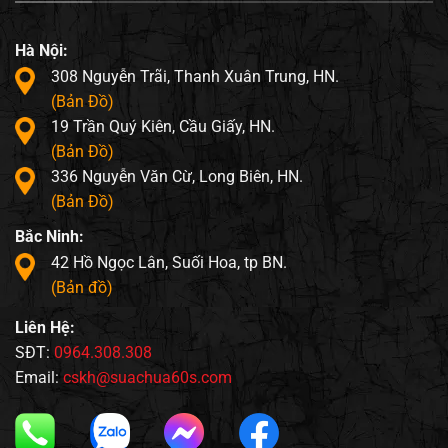
Hà Nội:
308 Nguyễn Trãi, Thanh Xuân Trung, HN.
(Bản Đồ)
19 Trần Quý Kiên, Cầu Giấy, HN.
(Bản Đồ)
336 Nguyễn Văn Cừ, Long Biên, HN.
(Bản Đồ)
Bắc Ninh:
42 Hồ Ngọc Lân, Suối Hoa, tp BN.
(Bản đồ)
Liên Hệ:
SĐT:
0964.308.308
Email:
cskh@suachua60s.com