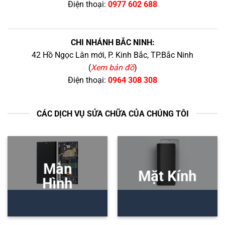
Điện thoại:
0977 602 688
CHI NHÁNH BẮC NINH:
42 Hồ Ngọc Lân mới, P. Kinh Bắc, TP.Bắc Ninh
(
Xem bản đồ
)
Điện thoại:
0964 308 308
CÁC DỊCH VỤ SỬA CHỮA CỦA CHÚNG TÔI
Màn
Mặt Kính
Hình