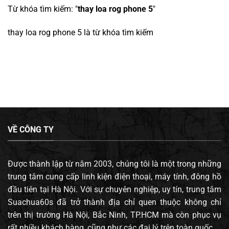
Từ khóa tìm kiếm: "
thay loa rog phone 5
"
thay loa rog phone 5
là từ khóa tìm kiếm
VỀ CÔNG TY
Được thành lập từ năm 2003, chúng tôi là một trong những
trung tâm cung cấp linh kiện điện thoại, máy tính, đông hồ
đầu tiên tại Hà Nội. Với sự chuyên nghiệp, uy tín, trung tâm
Suachua60s đã trở thành địa chỉ quen thuộc không chỉ
trên thị trường Hà Nội, Bắc Ninh, TP.HCM mà còn phục vụ
rất nhiều khách hàng, cũng như các đại lý trên toàn quốc.