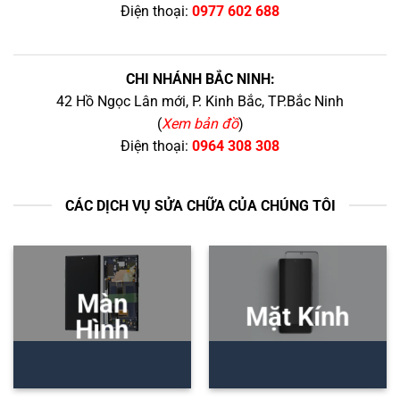
Điện thoại:
0977 602 688
CHI NHÁNH BẮC NINH:
42 Hồ Ngọc Lân mới, P. Kinh Bắc, TP.Bắc Ninh
(
Xem bản đồ
)
Điện thoại:
0964 308 308
CÁC DỊCH VỤ SỬA CHỮA CỦA CHÚNG TÔI
Màn
Mặt Kính
Hình