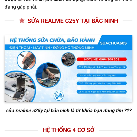
đang gặp phải.
SỬA REALME C25Y TẠI BẮC NINH
sửa realme c25y tại bắc ninh
là từ khóa bạn đang tìm ???
HỆ THỐNG 4 CƠ SỞ