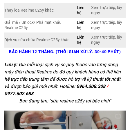
Liên
Xem trực tiếp, lấy
Thay loa Realme C25y khác
hệ
ngay
Giải mã / Unlock/ Phá mật khẩu
Liên
Xem trực tiếp, lấy
Realme C25y
hệ
ngay
Liên
Xem trực tiếp, lấy
Dịch vụ sửa chữa Realme C25y khác
hệ
ngay
BẢO HÀNH 12 THÁNG. (THỜI GIAN XỬ LÝ: 30-40 PHÚT)
Lưu ý:
Giá mỗi loại dịch vụ sẽ phụ thuộc vào từng dòng
máy điện thoại Realme do đó quý khách hàng có thể liên
hệ trực tiếp trung tâm để được hỗ trợ về kỹ thuật tốt nhất
và được báo giá mới nhất. Hotline:
0964.308.308
/
0977.602.688
Bạn đang tìm: "
sửa realme c25y tại bắc ninh
"