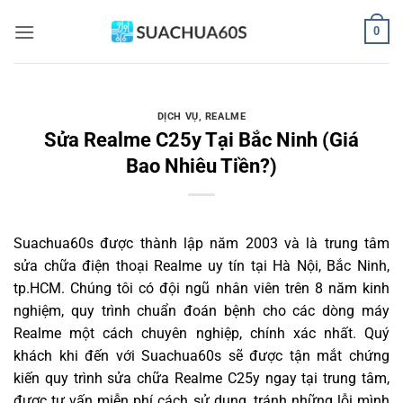
Bỏ
0
qua
nội
dung
DỊCH VỤ
,
REALME
Sửa Realme C25y Tại Bắc Ninh (Giá
Bao Nhiêu Tiền?)
Suachua60s
được thành lập năm 2003 và là trung tâm
sửa chữa điện thoại Realme uy tín tại Hà Nội, Bắc Ninh,
tp.HCM. Chúng tôi có đội ngũ nhân viên trên 8 năm kinh
nghiệm, quy trình chuẩn đoán bệnh cho các dòng máy
Realme một cách chuyên nghiệp, chính xác nhất. Quý
khách khi đến với Suachua60s sẽ được tận mắt chứng
kiến quy trình sửa chữa Realme C25y ngay tại trung tâm,
được tư vấn miễn phí cách sử dụng, tránh những lỗi mình