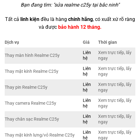
Bạn đang tìm: "
sửa realme c25y tại bắc ninh
"
Tất cả
linh kiện
đều là hàng
chính hãng
, có xuất xứ rõ ràng
và được
bảo hành 12 tháng.
Dịch vụ
Giá
Thời gian
Liên
Xem trực tiếp, lấy
Thay màn hình Realme C25y
hệ
ngay
Liên
Xem trực tiếp, lấy
Thay mặt kính Realme C25y
hệ
ngay
Liên
Xem trực tiếp, lấy
Thay pin Realme C25y
hệ
ngay
Liên
Xem trực tiếp, lấy
Thay camera Realme C25y
hệ
ngay
Liên
Xem trực tiếp, lấy
Thay chân sạc Realme C25y
hệ
ngay
Liên
Xem trực tiếp, lấy
Thay mặt kính lưng/vỏ Realme C25y
hệ
ngay