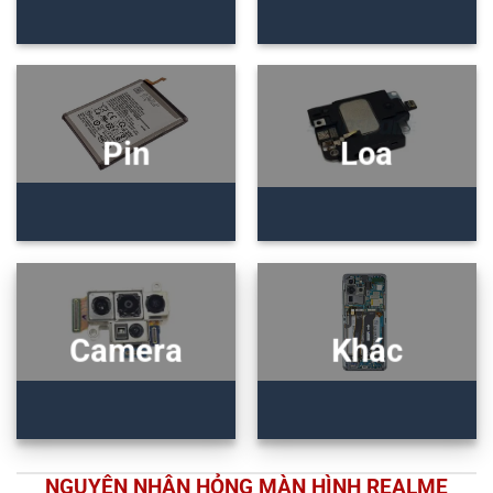
Pin
Loa
Camera
Khác
NGUYÊN NHÂN HỎNG MÀN HÌNH REALME