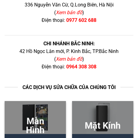
336 Nguyễn Văn Cừ, Q.Long Biên, Hà Nội
(
Xem bản đồ
)
Điện thoại:
0977 602 688
CHI NHÁNH BẮC NINH:
42 Hồ Ngọc Lân mới, P. Kinh Bắc, TP.Bắc Ninh
(
Xem bản đồ
)
Điện thoại:
0964 308 308
CÁC DỊCH VỤ SỬA CHỮA CỦA CHÚNG TÔI
Màn
Mặt Kính
Hình