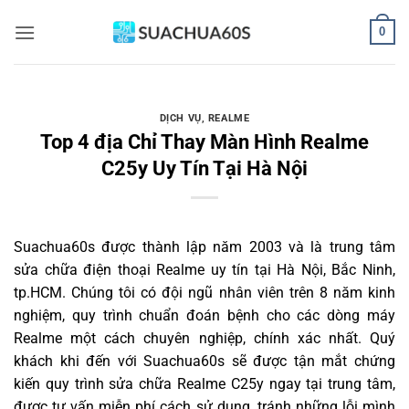
Bỏ
0
qua
nội
dung
DỊCH VỤ
,
REALME
Top 4 địa Chỉ Thay Màn Hình Realme
C25y Uy Tín Tại Hà Nội
Suachua60s
được thành lập năm 2003 và là trung tâm
sửa chữa điện thoại Realme uy tín tại Hà Nội, Bắc Ninh,
tp.HCM. Chúng tôi có đội ngũ nhân viên trên 8 năm kinh
nghiệm, quy trình chuẩn đoán bệnh cho các dòng máy
Realme một cách chuyên nghiệp, chính xác nhất. Quý
khách khi đến với Suachua60s sẽ được tận mắt chứng
kiến quy trình sửa chữa Realme C25y ngay tại trung tâm,
được tư vấn miễn phí cách sử dụng, tránh những lỗi mình