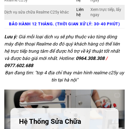
Realme C25y
hệ
ngay
Liên
Xem trực tiếp, lấy
Dịch vụ sửa chữa Realme C25y khác
hệ
ngay
BẢO HÀNH 12 THÁNG. (THỜI GIAN XỬ LÝ: 30-40 PHÚT)
Lưu ý:
Giá mỗi loại dịch vụ sẽ phụ thuộc vào từng dòng
máy điện thoại Realme do đó quý khách hàng có thể liên
hệ trực tiếp trung tâm để được hỗ trợ về kỹ thuật tốt nhất
và được báo giá mới nhất. Hotline:
0964.308.308
/
0977.602.688
Bạn đang tìm: "
top 4 địa chỉ thay màn hình realme c25y uy
tín tại hà nội
"
Hệ Thống Sửa Chữa