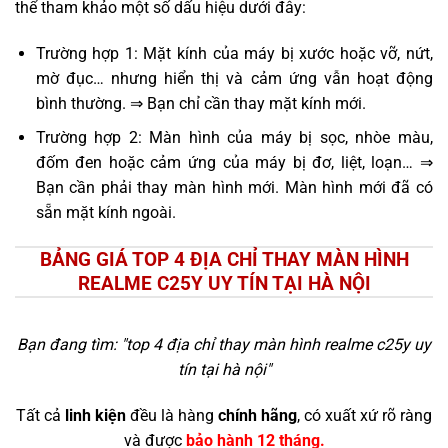
thể tham khảo một số dấu hiệu dưới đây:
Trường hợp 1: Mặt kính của máy bị xước hoặc vỡ, nứt,
mờ đục… nhưng hiển thị và cảm ứng vẫn hoạt động
bình thường. ⇒ Bạn chỉ cần thay mặt kính mới.
Trường hợp 2: Màn hình của máy bị sọc, nhòe màu,
đốm đen hoặc cảm ứng của máy bị đơ, liệt, loạn… ⇒
Bạn cần phải thay màn hình mới. Màn hình mới đã có
sẵn mặt kính ngoài.
BẢNG GIÁ TOP 4 ĐỊA CHỈ THAY MÀN HÌNH
REALME C25Y UY TÍN TẠI HÀ NỘI
Bạn đang tìm: "
top 4 địa chỉ thay màn hình realme c25y uy
tín tại hà nội
"
Tất cả
linh kiện
đều là hàng
chính hãng
, có xuất xứ rõ ràng
và được
bảo hành 12 tháng.