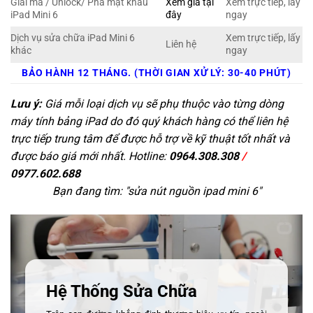
Giải mã / Unlock/ Phá mật khẩu
Xem giá tại
Xem trực tiếp, lấy
iPad Mini 6
đây
ngay
Dịch vụ sửa chữa iPad Mini 6
Xem trực tiếp, lấy
Liên hệ
khác
ngay
BẢO HÀNH 12 THÁNG. (THỜI GIAN XỬ LÝ: 30-40 PHÚT)
Lưu ý:
Giá mỗi loại dịch vụ sẽ phụ thuộc vào từng dòng
máy tính bảng iPad do đó quý khách hàng có thể liên hệ
trực tiếp trung tâm để được hỗ trợ về kỹ thuật tốt nhất và
được báo giá mới nhất. Hotline:
0964.308.308
/
0977.602.688
Bạn đang tìm: "
sửa nút nguồn ipad mini 6
"
Hệ Thống Sửa Chữa