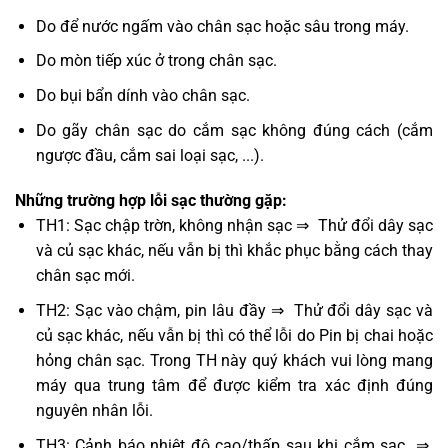
Do để nước ngấm vào chân sạc hoặc sâu trong máy.
Do mòn tiếp xúc ở trong chân sạc.
Do bụi bẩn dính vào chân sạc.
Do gãy chân sạc do cắm sạc không đúng cách (cắm
ngược đầu, cắm sai loại sạc, ...).
Những trường hợp lỗi sạc thường gặp:
TH1: Sạc chập trờn, không nhận sạc ⇒ Thử đổi dây sạc
và củ sạc khác, nếu vẫn bị thì khắc phục bằng cách thay
chân sạc mới.
TH2: Sạc vào chậm, pin lâu đầy ⇒ Thử đổi dây sạc và
củ sạc khác, nếu vẫn bị thì có thể lỗi do Pin bị chai hoặc
hỏng chân sạc. Trong TH này quý khách vui lòng mang
máy qua trung tâm để được kiểm tra xác định đúng
nguyên nhân lỗi.
TH3: Cảnh báo nhiệt độ cao/thấp sau khi cắm sạc ⇒