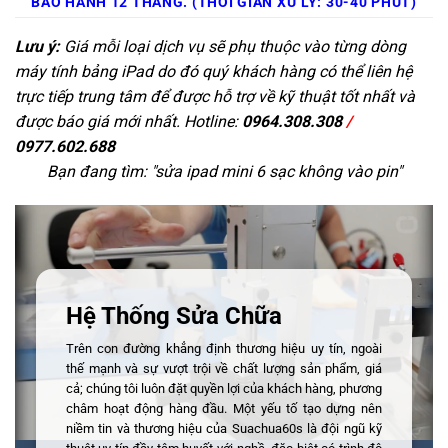
BẢO HÀNH 12 THÁNG. (THỜI GIAN XỬ LÝ: 30-40 PHÚT)
Lưu ý:
Giá mỗi loại dịch vụ sẽ phụ thuộc vào từng dòng
máy tính bảng iPad do đó quý khách hàng có thể liên hệ
trực tiếp trung tâm để được hỗ trợ về kỹ thuật tốt nhất và
được báo giá mới nhất. Hotline:
0964.308.308
/
0977.602.688
Bạn đang tìm: "
sửa ipad mini 6 sạc không vào pin
"
Hệ Thống Sửa Chữa
Trên con đường khẳng định thương hiệu uy tín, ngoài
thế mạnh và sự vượt trội về chất lượng sản phẩm, giá
cả; chúng tôi luôn đặt quyền lợi của khách hàng, phương
châm hoạt động hàng đầu. Một yếu tố tạo dựng nên
niềm tin và thương hiệu của Suachua60s là đội ngũ kỹ