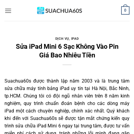
Bỏ
0
qua
nội
dung
DỊCH VỤ
,
IPAD
Sửa iPad Mini 6 Sạc Không Vào Pin
Giá Bao Nhiêu Tiền
Suachua60s
được thành lập năm 2003 và là trung tâm
sửa chữa máy tính bảng iPad uy tín tại Hà Nội, Bắc Ninh,
tp.HCM. Chúng tôi có đội ngũ nhân viên trên 8 năm kinh
nghiệm, quy trình chuẩn đoán bệnh cho các dòng máy
iPad một cách chuyên nghiệp, chính xác nhất. Quý khách
khi đến với Suachua60s sẽ được tận mắt chứng kiến quy
trình sửa chữa iPad Mini 6 ngay tại trung tâm, được tư vấn
miễn phí cách sử dụng, tránh những lỗi mình đang gặp