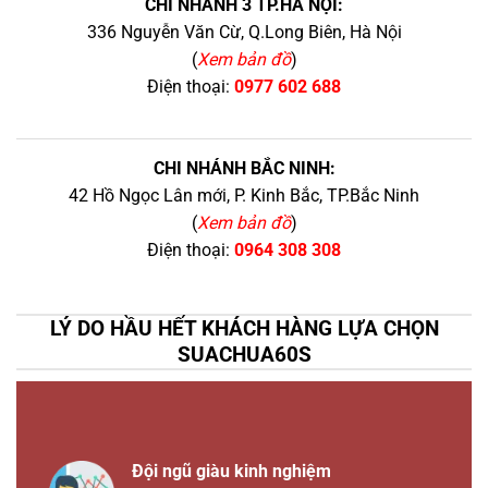
CHI NHÁNH 3 TP.HÀ NỘI:
336 Nguyễn Văn Cừ, Q.Long Biên, Hà Nội
(
Xem bản đồ
)
Điện thoại:
0977 602 688
CHI NHÁNH BẮC NINH:
42 Hồ Ngọc Lân mới, P. Kinh Bắc, TP.Bắc Ninh
(
Xem bản đồ
)
Điện thoại:
0964 308 308
LÝ DO HẦU HẾT KHÁCH HÀNG LỰA CHỌN
SUACHUA60S
Đội ngũ giàu kinh nghiệm