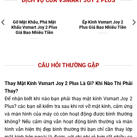
DỊCH VỤ CỦA VSMART JOY 2 PLUS
Gỡ Mật Khẩu, Phá Mật
Ép Kính Vsmart Joy 2
Khẩu Vsmart Joy 2 Plus
Plus Giá Bao Nhiêu Tiền
Giá Bao Nhiêu Tiền
CÂU HỎI THƯỜNG GẶP
Thay Mặt Kính Vsmart Joy 2 Plus Là Gì? Khi Nào Thì Phải
Thay?
Để nhận biết khi nào bạn phải thay mặt kính Vsmart Joy 2
Plus? các bạn sẽ kiểm tra sau khi rơi vỡ mặt kính, cảm ứng
và màn hình của máy có còn hoạt động được bình thường
không? Nếu cảm ứng vẫn hoạt động bình thường và màn
hình vẫn hiện thị đẹp bình thường thì bạn chỉ cần thay lớp
mặt kính bên ngoài là được, với chi phí rẻ hơn rất nhiều so