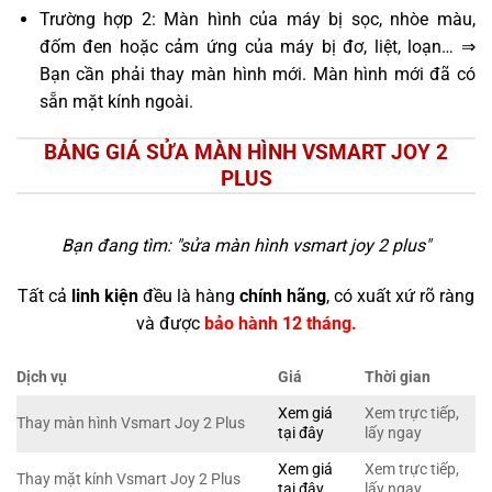
Trường hợp 2: Màn hình của máy bị sọc, nhòe màu,
đốm đen hoặc cảm ứng của máy bị đơ, liệt, loạn… ⇒
Bạn cần phải thay màn hình mới. Màn hình mới đã có
sẵn mặt kính ngoài.
BẢNG GIÁ SỬA MÀN HÌNH VSMART JOY 2
PLUS
Bạn đang tìm: "
sửa màn hình vsmart joy 2 plus
"
Tất cả
linh kiện
đều là hàng
chính hãng
, có xuất xứ rõ ràng
và được
bảo hành 12 tháng.
Dịch vụ
Giá
Thời gian
Xem giá
Xem trực tiếp,
Thay màn hình Vsmart Joy 2 Plus
tại đây
lấy ngay
Xem giá
Xem trực tiếp,
Thay mặt kính Vsmart Joy 2 Plus
tại đây
lấy ngay