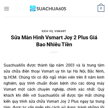
Bỏ
0
qua
nội
dung
DỊCH VỤ
,
VSMART
Sửa Màn Hình Vsmart Joy 2 Plus Giá
Bao Nhiêu Tiền
Suachua60s
được thành lập năm 2003 và là trung tâm
sửa chữa điện thoại Vsmart uy tín tại Hà Nội, Bắc Ninh,
tp.HCM. Chúng tôi có đội ngũ nhân viên trên 8 năm kinh
nghiệm, quy trình chuẩn đoán bệnh cho các dòng máy
Vsmart một cách chuyên nghiệp, chính xác nhất. Quý
khách khi đến với Suachua60s sẽ được tận mắt chứng
kiến quy trình sửa chữa Vsmart Joy 2 Plus ngay tại trung
tâm, được tư vấn miễn phí cách sử dụng, tránh những lỗi