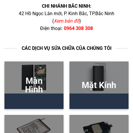
CHI NHÁNH BẮC NINH:
42 Hồ Ngọc Lân mới, P. Kinh Bắc, TP.Bắc Ninh
(
Xem bản đồ
)
Điện thoại:
0964 308 308
CÁC DỊCH VỤ SỬA CHỮA CỦA CHÚNG TÔI
Màn
Mặt Kính
Hình