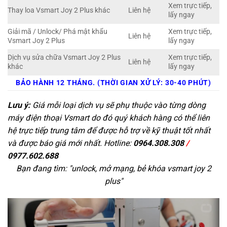
Xem trực tiếp,
Thay loa Vsmart Joy 2 Plus khác
Liên hệ
lấy ngay
Giải mã / Unlock/ Phá mật khẩu
Xem trực tiếp,
Liên hệ
Vsmart Joy 2 Plus
lấy ngay
Dịch vụ sửa chữa Vsmart Joy 2 Plus
Xem trực tiếp,
Liên hệ
khác
lấy ngay
BẢO HÀNH 12 THÁNG. (THỜI GIAN XỬ LÝ: 30-40 PHÚT)
Lưu ý:
Giá mỗi loại dịch vụ sẽ phụ thuộc vào từng dòng
máy điện thoại Vsmart do đó quý khách hàng có thể liên
hệ trực tiếp trung tâm để được hỗ trợ về kỹ thuật tốt nhất
và được báo giá mới nhất. Hotline:
0964.308.308
/
0977.602.688
Bạn đang tìm: "
unlock, mở mạng, bẻ khóa vsmart joy 2
plus
"