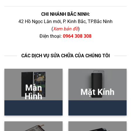
CHI NHÁNH BẮC NINH:
42 Hồ Ngọc Lân mới, P. Kinh Bắc, TP.Bắc Ninh
(
Xem bản đồ
)
Điện thoại:
0964 308 308
CÁC DỊCH VỤ SỬA CHỮA CỦA CHÚNG TÔI
Màn
Mặt Kính
Hình