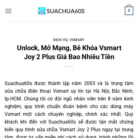
Bỏ
0
qua
nội
dung
DỊCH VỤ
,
VSMART
Unlock, Mở Mạng, Bẻ Khóa Vsmart
Joy 2 Plus Giá Bao Nhiêu Tiền
Suachua60s
được thành lập năm 2003 và là trung tâm
sửa chữa điện thoại Vsmart uy tín tại Hà Nội, Bắc Ninh,
tp.HCM. Chúng tôi có đội ngũ nhân viên trên 8 năm kinh
nghiệm, quy trình chuẩn đoán bệnh cho các dòng máy
Vsmart một cách chuyên nghiệp, chính xác nhất. Quý
khách khi đến với Suachua60s sẽ được tận mắt chứng
kiến quy trình sửa chữa Vsmart Joy 2 Plus ngay tại trung
tâm, được tư vấn miễn phí cách sử dụng, tránh những lỗi