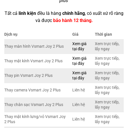
plus
"
Tất cả
linh kiện
đều là hàng
chính hãng
, có xuất xứ rõ ràng
và được
bảo hành 12 tháng.
Dịch vụ
Giá
Thời gian
Xem giá
Xem trực tiếp,
Thay màn hình Vsmart Joy 2 Plus
tại đây
lấy ngay
Xem giá
Xem trực tiếp,
Thay mặt kính Vsmart Joy 2 Plus
tại đây
lấy ngay
Xem giá
Xem trực tiếp,
Thay pin Vsmart Joy 2 Plus
tại đây
lấy ngay
Xem trực tiếp,
Thay camera Vsmart Joy 2 Plus
Liên hệ
lấy ngay
Xem trực tiếp,
Thay chân sạc Vsmart Joy 2 Plus
Liên hệ
lấy ngay
Thay mặt kính lưng/vỏ Vsmart Joy
Xem trực tiếp,
Liên hệ
2 Plus
lấy ngay