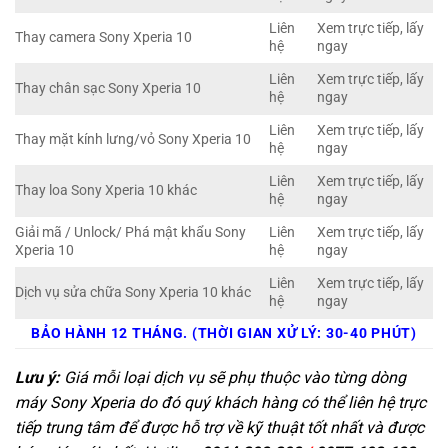
Liên
Xem trực tiếp, lấy
Thay camera Sony Xperia 10
hệ
ngay
Liên
Xem trực tiếp, lấy
Thay chân sạc Sony Xperia 10
hệ
ngay
Liên
Xem trực tiếp, lấy
Thay mặt kính lưng/vỏ Sony Xperia 10
hệ
ngay
Liên
Xem trực tiếp, lấy
Thay loa Sony Xperia 10 khác
hệ
ngay
Giải mã / Unlock/ Phá mật khẩu Sony
Liên
Xem trực tiếp, lấy
Xperia 10
hệ
ngay
Liên
Xem trực tiếp, lấy
Dịch vụ sửa chữa Sony Xperia 10 khác
hệ
ngay
BẢO HÀNH 12 THÁNG. (THỜI GIAN XỬ LÝ: 30-40 PHÚT)
Lưu ý:
Giá mỗi loại dịch vụ sẽ phụ thuộc vào từng dòng
máy Sony Xperia do đó quý khách hàng có thể liên hệ trực
tiếp trung tâm để được hỗ trợ về kỹ thuật tốt nhất và được