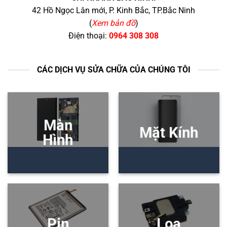
42 Hồ Ngọc Lân mới, P. Kinh Bắc, TP.Bắc Ninh
(
Xem bản đồ
)
Điện thoại:
0964 308 308
CÁC DỊCH VỤ SỬA CHỮA CỦA CHÚNG TÔI
Màn
Mặt Kính
Hình
Pin
Loa