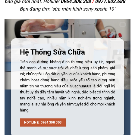
báo giá mới nhất. Hotline:
0964.308.308
/
0977.602.688
Bạn đang tìm: "
sửa màn hình sony xperia 10
"
Hệ Thống Sửa Chữa
Trên con đường khẳng định thương hiệu uy tín, ngoài
thế mạnh và sự vượt trội về chất lượng sản phẩm, giá
cả; chúng tôi luôn đặt quyền lợi của khách hàng, phương
châm hoạt động hàng đầu. Một yếu tố tạo dựng nên
niềm tin và thương hiệu của Suachua60s là đội ngũ kỹ
thuật uy tín đầy tâm huyết với nghề, đặc biệt có trình độ
tay nghề cao, nhiều năm kinh nghiệm trong ngành,
mang lại sự hài lòng và yên tâm tuyệt đối cho mọi khách
hàng.
HOTLINE: 0964 308 308