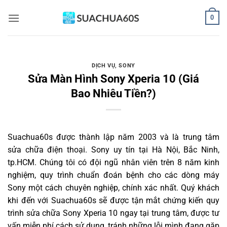
Bỏ
0
qua
nội
dung
DỊCH VỤ
,
SONY
Sửa Màn Hình Sony Xperia 10 (Giá
Bao Nhiêu Tiền?)
Suachua60s
được thành lập năm 2003 và là trung tâm
sửa chữa điện thoại. Sony uy tín tại Hà Nội, Bắc Ninh,
tp.HCM. Chúng tôi có đội ngũ nhân viên trên 8 năm kinh
nghiệm, quy trình chuẩn đoán bệnh cho các dòng máy
Sony một cách chuyên nghiệp, chính xác nhất. Quý khách
khi đến với Suachua60s sẽ được tận mắt chứng kiến quy
trình sửa chữa Sony Xperia 10 ngay tại trung tâm, được tư
vấn miễn phí cách sử dụng, tránh những lỗi mình đang gặp