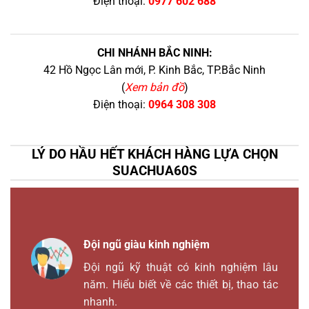
Điện thoại:
0977 602 688
CHI NHÁNH BẮC NINH:
42 Hồ Ngọc Lân mới, P. Kinh Bắc, TP.Bắc Ninh
(
Xem bản đồ
)
Điện thoại:
0964 308 308
LÝ DO HẦU HẾT KHÁCH HÀNG LỰA CHỌN
SUACHUA60S
Đội ngũ giàu kinh nghiệm
Đội ngũ kỹ thuật có kinh nghiệm lâu
năm. Hiểu biết về các thiết bị, thao tác
nhanh.