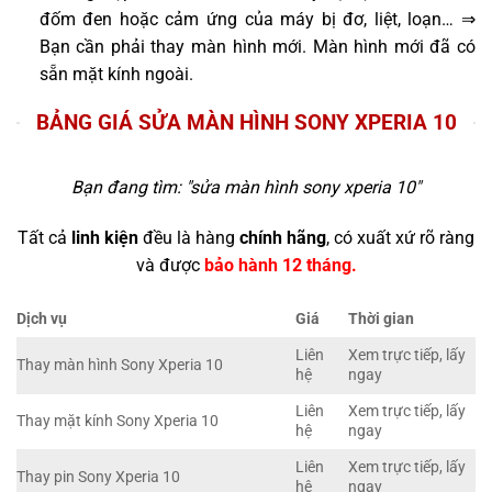
đốm đen hoặc cảm ứng của máy bị đơ, liệt, loạn… ⇒
Bạn cần phải thay màn hình mới. Màn hình mới đã có
sẵn mặt kính ngoài.
BẢNG GIÁ SỬA MÀN HÌNH SONY XPERIA 10
Bạn đang tìm: "
sửa màn hình sony xperia 10
"
Tất cả
linh kiện
đều là hàng
chính hãng
, có xuất xứ rõ ràng
và được
bảo hành 12 tháng.
Dịch vụ
Giá
Thời gian
Liên
Xem trực tiếp, lấy
Thay màn hình Sony Xperia 10
hệ
ngay
Liên
Xem trực tiếp, lấy
Thay mặt kính Sony Xperia 10
hệ
ngay
Liên
Xem trực tiếp, lấy
Thay pin Sony Xperia 10
hệ
ngay