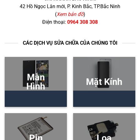
42 Hồ Ngọc Lân mới, P. Kinh Bắc, TP.Bắc Ninh
(
Xem bản đồ
)
Điện thoại:
0964 308 308
CÁC DỊCH VỤ SỬA CHỮA CỦA CHÚNG TÔI
Màn
Mặt Kính
Hình
Pin
Loa