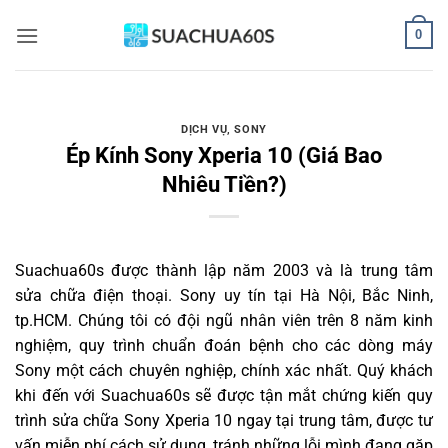
Bỏ
0
qua
nội
dung
DỊCH VỤ
,
SONY
Ép Kính Sony Xperia 10 (Giá Bao
Nhiêu Tiền?)
Suachua60s
được thành lập năm 2003 và là trung tâm
sửa chữa điện thoại. Sony uy tín tại Hà Nội, Bắc Ninh,
tp.HCM. Chúng tôi có đội ngũ nhân viên trên 8 năm kinh
nghiệm, quy trình chuẩn đoán bệnh cho các dòng máy
Sony một cách chuyên nghiệp, chính xác nhất. Quý khách
khi đến với Suachua60s sẽ được tận mắt chứng kiến quy
trình sửa chữa Sony Xperia 10 ngay tại trung tâm, được tư
vấn miễn phí cách sử dụng, tránh những lỗi mình đang gặp