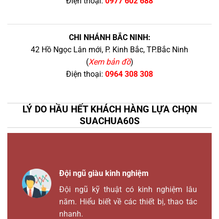
Điện thoại:
0977 602 688
CHI NHÁNH BẮC NINH:
42 Hồ Ngọc Lân mới, P. Kinh Bắc, TP.Bắc Ninh
(
Xem bản đồ
)
Điện thoại:
0964 308 308
LÝ DO HẦU HẾT KHÁCH HÀNG LỰA CHỌN
SUACHUA60S
Đội ngũ giàu kinh nghiệm
Đội ngũ kỹ thuật có kinh nghiệm lâu
năm. Hiểu biết về các thiết bị, thao tác
nhanh.