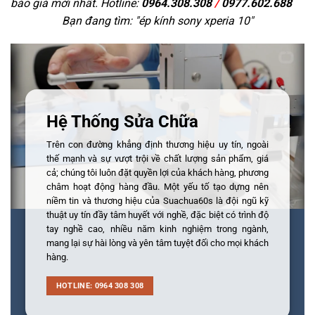
báo giá mới nhất. Hotline:
0964.308.308
/
0977.602.688
Bạn đang tìm: "
ép kính sony xperia 10
"
Hệ Thống Sửa Chữa
Trên con đường khẳng định thương hiệu uy tín, ngoài
thế mạnh và sự vượt trội về chất lượng sản phẩm, giá
cả; chúng tôi luôn đặt quyền lợi của khách hàng, phương
châm hoạt động hàng đầu. Một yếu tố tạo dựng nên
niềm tin và thương hiệu của Suachua60s là đội ngũ kỹ
thuật uy tín đầy tâm huyết với nghề, đặc biệt có trình độ
tay nghề cao, nhiều năm kinh nghiệm trong ngành,
mang lại sự hài lòng và yên tâm tuyệt đối cho mọi khách
hàng.
HOTLINE: 0964 308 308