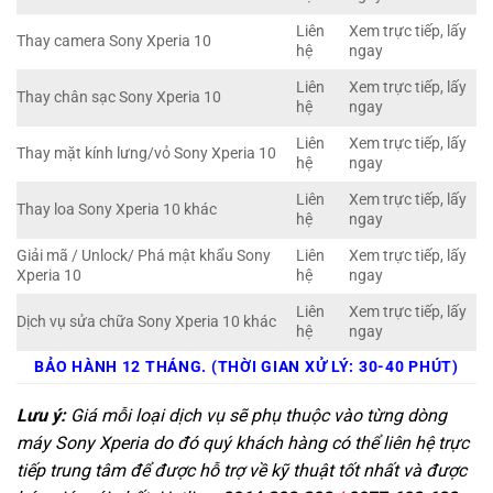
Liên
Xem trực tiếp, lấy
Thay camera Sony Xperia 10
hệ
ngay
Liên
Xem trực tiếp, lấy
Thay chân sạc Sony Xperia 10
hệ
ngay
Liên
Xem trực tiếp, lấy
Thay mặt kính lưng/vỏ Sony Xperia 10
hệ
ngay
Liên
Xem trực tiếp, lấy
Thay loa Sony Xperia 10 khác
hệ
ngay
Giải mã / Unlock/ Phá mật khẩu Sony
Liên
Xem trực tiếp, lấy
Xperia 10
hệ
ngay
Liên
Xem trực tiếp, lấy
Dịch vụ sửa chữa Sony Xperia 10 khác
hệ
ngay
BẢO HÀNH 12 THÁNG. (THỜI GIAN XỬ LÝ: 30-40 PHÚT)
Lưu ý:
Giá mỗi loại dịch vụ sẽ phụ thuộc vào từng dòng
máy Sony Xperia do đó quý khách hàng có thể liên hệ trực
tiếp trung tâm để được hỗ trợ về kỹ thuật tốt nhất và được