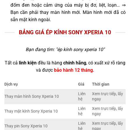
đốm đen hoặc cảm ứng của máy bị đơ, liệt, loạn… ⇒
Bạn cần phải thay màn hình mới. Màn hình mới đã có
sẵn mặt kính ngoài.
BẢNG GIÁ ÉP KÍNH SONY XPERIA 10
Bạn đang tìm: "
ép kính sony xperia 10
"
Tất cả
linh kiện
đều là hàng
chính hãng
, có xuất xứ rõ ràng
và được
bảo hành 12 tháng.
Dịch vụ
Giá
Thời gian
Liên
Xem trực tiếp, lấy
Thay màn hình Sony Xperia 10
hệ
ngay
Liên
Xem trực tiếp, lấy
Thay mặt kính Sony Xperia 10
hệ
ngay
Liên
Xem trực tiếp, lấy
Thay pin Sony Xperia 10
hệ
ngay