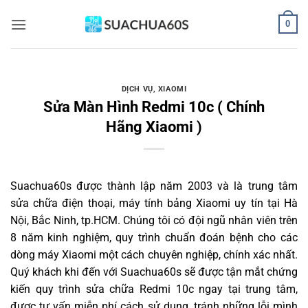
Bỏ
0
qua
nội
dung
DỊCH VỤ
,
XIAOMI
Sửa Màn Hình Redmi 10c ( Chính
Hãng Xiaomi )
Suachua60s
được thành lập năm 2003 và là trung tâm
sửa chữa điện thoại, máy tính bảng Xiaomi uy tín tại Hà
Nội, Bắc Ninh, tp.HCM. Chúng tôi có đội ngũ nhân viên trên
8 năm kinh nghiệm, quy trình chuẩn đoán bệnh cho các
dòng máy Xiaomi một cách chuyên nghiệp, chính xác nhất.
Quý khách khi đến với Suachua60s sẽ được tận mắt chứng
kiến quy trình sửa chữa Redmi 10c ngay tại trung tâm,
được tư vấn miễn phí cách sử dụng, tránh những lỗi mình