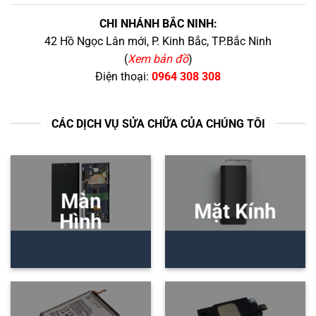
CHI NHÁNH BẮC NINH:
42 Hồ Ngọc Lân mới, P. Kinh Bắc, TP.Bắc Ninh
(
Xem bản đồ
)
Điện thoại:
0964 308 308
CÁC DỊCH VỤ SỬA CHỮA CỦA CHÚNG TÔI
Màn
Mặt Kính
Hình