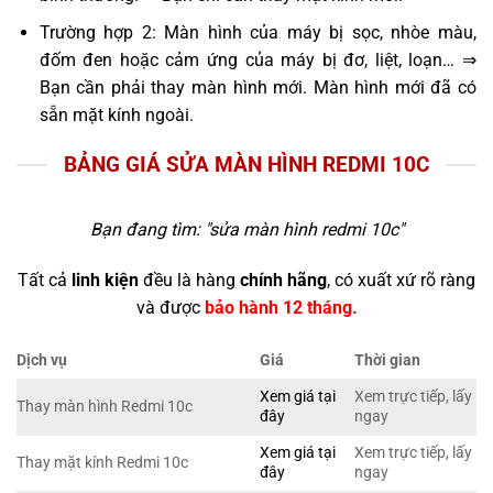
Trường hợp 2: Màn hình của máy bị sọc, nhòe màu,
đốm đen hoặc cảm ứng của máy bị đơ, liệt, loạn… ⇒
Bạn cần phải thay màn hình mới. Màn hình mới đã có
sẵn mặt kính ngoài.
BẢNG GIÁ SỬA MÀN HÌNH REDMI 10C
Bạn đang tìm: "
sửa màn hình redmi 10c
"
Tất cả
linh kiện
đều là hàng
chính hãng
, có xuất xứ rõ ràng
và được
bảo hành 12 tháng.
Dịch vụ
Giá
Thời gian
Xem giá tại
Xem trực tiếp, lấy
Thay màn hình Redmi 10c
đây
ngay
Xem giá tại
Xem trực tiếp, lấy
Thay mặt kính Redmi 10c
đây
ngay