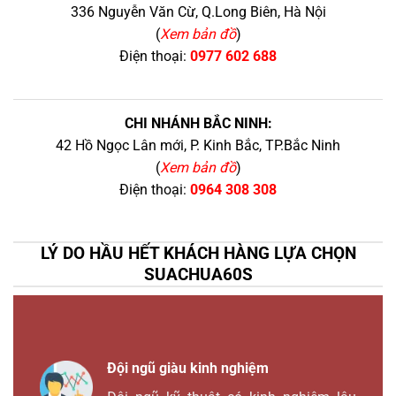
336 Nguyễn Văn Cừ, Q.Long Biên, Hà Nội
(
Xem bản đồ
)
Điện thoại:
0977 602 688
CHI NHÁNH BẮC NINH:
42 Hồ Ngọc Lân mới, P. Kinh Bắc, TP.Bắc Ninh
(
Xem bản đồ
)
Điện thoại:
0964 308 308
LÝ DO HẦU HẾT KHÁCH HÀNG LỰA CHỌN
SUACHUA60S
Đội ngũ giàu kinh nghiệm