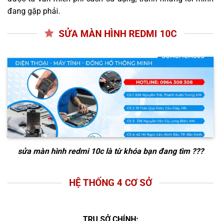
đang gặp phải.
SỬA MÀN HÌNH REDMI 10C
sửa màn hình redmi 10c
là từ khóa bạn đang tìm ???
HỆ THỐNG 4 CƠ SỞ
TRỤ SỞ CHÍNH: