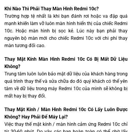
Khi Nào Thì Phải Thay Màn Hình Redmi 10c?
Trường hợp tệ nhất là khi bạn đánh rơi hoặc va đập quá
mạnh khiến làm vỡ luôn màn hình hiển thị của chiếc Redmi
10c. Hoặc màn hình bị sọc kẻ. Lúc này bạn phải thay
nguyên bộ màn mới cho chiếc Redmi 10c với chi phí thay
màn tương đối cao.
Thay Mặt Kính Màn Hình Redmi 10c Có Bị Mất Dữ Liệu
Không?
Trung tâm luôn luôn bảo mật dữ liệu của khách hàng trong
quá trình thay thế và sửa chữa do đó quý khách có thể yên
tâm về dữ liệu trong máy Redmi 10c của mình sẽ không bị
mất hay bị thay đổi.
Thay Mặt Kính / Màn Hình Redmi 10c Có Lấy Luôn Được
Không? Hay Phải Để Máy Lại?
Việc thay thế mặt kính / màn hình cảm ứng Redmi 10c chỉ
từ 30-60 phút. Do vậy các bạn hoàn toàn có thể chờ lấy