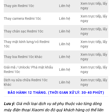
Xem trực tiếp, lấy
Thay pin Redmi 10c
Liên hệ
ngay
Xem trực tiếp, lấy
Thay camera Redmi 10c
Liên hệ
ngay
Xem trực tiếp, lấy
Thay chân sạc Redmi 10c
Liên hệ
ngay
Thay mặt kính lưng/vỏ Redmi
Xem trực tiếp, lấy
Liên hệ
10c
ngay
Xem trực tiếp, lấy
Thay loa Redmi 10c khác
Liên hệ
ngay
Giải mã / Unlock/ Phá mật khẩu
Xem trực tiếp, lấy
Liên hệ
Redmi 10c
ngay
Dịch vụ sửa chữa Redmi 10c
Xem trực tiếp, lấy
Liên hệ
khác
ngay
BẢO HÀNH 12 THÁNG. (THỜI GIAN XỬ LÝ: 30-40 PHÚT)
Lưu ý:
Giá mỗi loại dịch vụ sẽ phụ thuộc vào từng dòng
máy điện thoại Xiaomi do đó quý khách hàng có thể liên