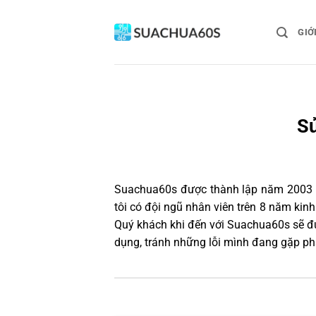
Bỏ
qua
GIỚ
nội
dung
Sử
Suachua60s
được thành lập năm 2003 và
tôi có đội ngũ nhân viên trên 8 năm ki
Quý khách khi đến với Suachua60s sẽ đư
dụng, tránh những lỗi mình đang gặp ph