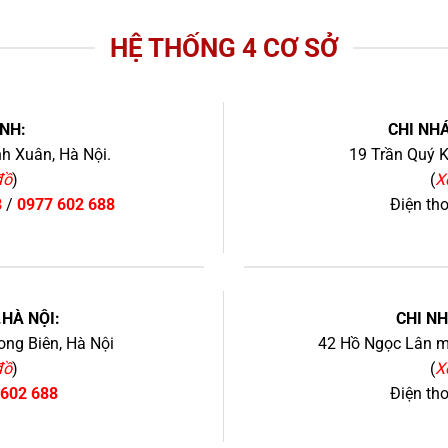
HỆ THỐNG 4 CƠ SỞ
NH:
CHI NHÁ
h Xuân, Hà Nội.
19 Trần Quý K
đồ
)
(
X
8
/
0977 602 688
Điện th
+
.HÀ NỘI:
CHI N
ng Biên, Hà Nội
42 Hồ Ngọc Lân mớ
đồ
)
(
X
 602 688
Điện th