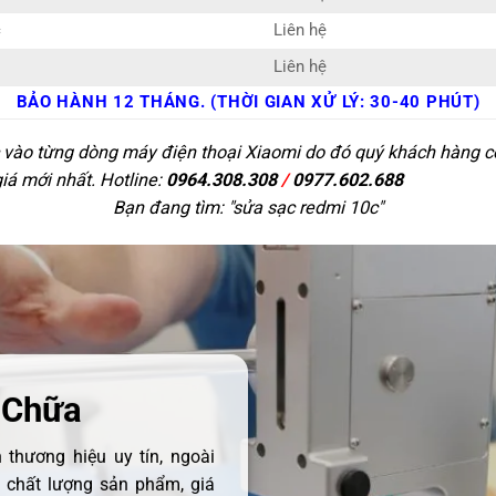
c
Liên hệ
Liên hệ
BẢO HÀNH 12 THÁNG. (THỜI GIAN XỬ LÝ: 30-40 PHÚT)
c vào từng dòng máy điện thoại Xiaomi do đó quý khách hàng có 
giá mới nhất. Hotline:
0964.308.308
/
0977.602.688
Bạn đang tìm: "
sửa sạc redmi 10c
"
 Chữa
thương hiệu uy tín, ngoài
ề chất lượng sản phẩm, giá