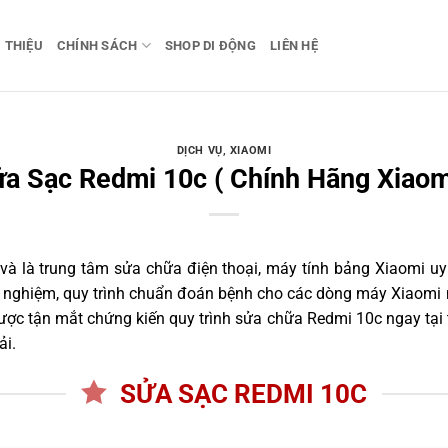
I THIỆU
CHÍNH SÁCH
SHOP DI ĐỘNG
LIÊN HỆ
DỊCH VỤ
,
XIAOMI
a Sạc Redmi 10c ( Chính Hãng Xiaom
 là trung tâm sửa chữa điện thoại, máy tính bảng Xiaomi uy 
nh nghiệm, quy trình chuẩn đoán bệnh cho các dòng máy Xiaomi 
ợc tận mắt chứng kiến quy trình sửa chữa Redmi 10c ngay tại 
ải.
SỬA SẠC REDMI 10C