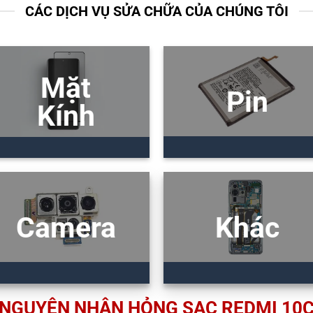
CÁC DỊCH VỤ SỬA CHỮA CỦA CHÚNG TÔI
Mặt
Pin
Kính
Camera
Khác
NGUYÊN NHÂN HỎNG SẠC REDMI 10