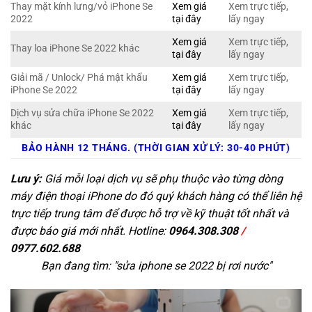
Thay mặt kính lưng/vỏ iPhone Se
Xem giá
Xem trực tiếp,
2022
tại đây
lấy ngay
Xem giá
Xem trực tiếp,
Thay loa iPhone Se 2022 khác
tại đây
lấy ngay
Giải mã / Unlock/ Phá mật khẩu
Xem giá
Xem trực tiếp,
iPhone Se 2022
tại đây
lấy ngay
Dịch vụ sửa chữa iPhone Se 2022
Xem giá
Xem trực tiếp,
khác
tại đây
lấy ngay
BẢO HÀNH 12 THÁNG. (THỜI GIAN XỬ LÝ: 30-40 PHÚT)
Lưu ý:
Giá mỗi loại dịch vụ sẽ phụ thuộc vào từng dòng
máy điện thoại iPhone do đó quý khách hàng có thể liên hệ
trực tiếp trung tâm để được hỗ trợ về kỹ thuật tốt nhất và
được báo giá mới nhất. Hotline:
0964.308.308
/
0977.602.688
Bạn đang tìm: "
sửa iphone se 2022 bị rơi nước
"