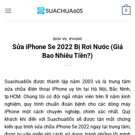
Bỏ
0
qua
nội
dung
DỊCH VỤ
,
IPHONE
Sửa iPhone Se 2022 Bị Rơi Nước (Giá
Bao Nhiêu Tiền?)
Suachua60s
được thành lập năm 2003 và là trung tâm
sửa chữa điện thoại iPhone uy tín tại Hà Nội, Bắc Ninh,
tp.HCM. Chúng tôi có đội ngũ nhân viên trên 8 năm kinh
nghiệm, quy trình chuẩn đoán bệnh cho các dòng máy
iPhone một cách chuyên nghiệp, chính xác nhất. Quý
khách khi đến với Suachua60s sẽ được tận mắt chứng
kiến quy trình sửa chữa iPhone Se 2022 ngay tại trung tâm,
được tư vấn miễn phí cách sử dụng, tránh những lỗi mình