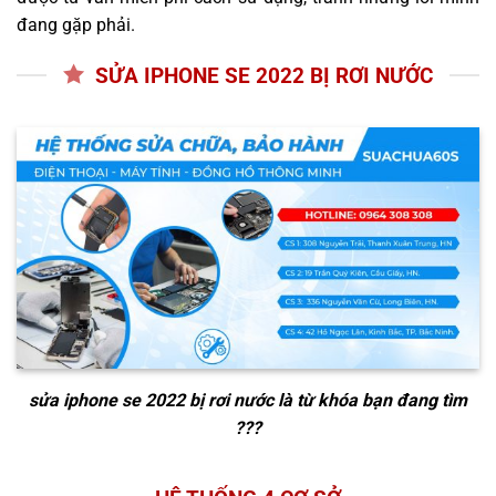
đang gặp phải.
SỬA IPHONE SE 2022 BỊ RƠI NƯỚC
sửa iphone se 2022 bị rơi nước
là từ khóa bạn đang tìm
???