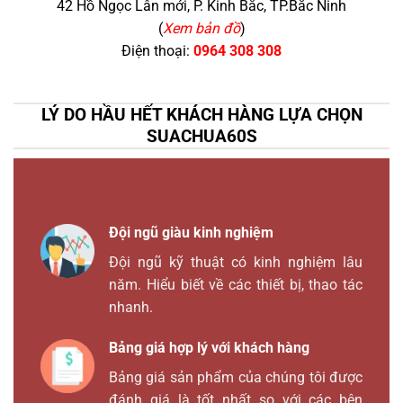
42 Hồ Ngọc Lân mới, P. Kinh Bắc, TP.Bắc Ninh
(
Xem bản đồ
)
Điện thoại:
0964 308 308
LÝ DO HẦU HẾT KHÁCH HÀNG LỰA CHỌN
SUACHUA60S
Đội ngũ giàu kinh nghiệm
Đội ngũ kỹ thuật có kinh nghiệm lâu
năm. Hiểu biết về các thiết bị, thao tác
nhanh.
Bảng giá hợp lý với khách hàng
Bảng giá sản phẩm của chúng tôi được
đánh giá là tốt nhất so với các bên