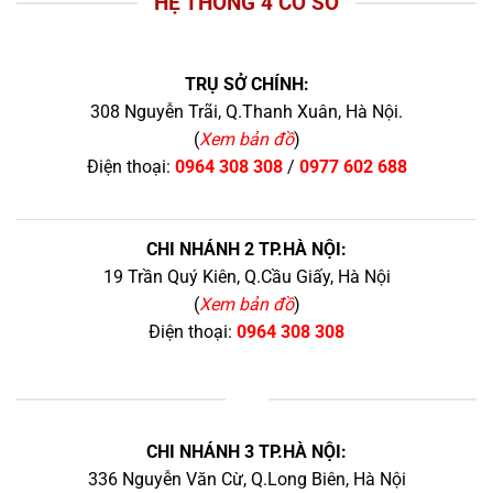
HỆ THỐNG 4 CƠ SỞ
TRỤ SỞ CHÍNH:
308 Nguyễn Trãi, Q.Thanh Xuân, Hà Nội.
(
Xem bản đồ
)
Điện thoại:
0964 308 308
/
0977 602 688
CHI NHÁNH 2 TP.HÀ NỘI:
19 Trần Quý Kiên, Q.Cầu Giấy, Hà Nội
(
Xem bản đồ
)
Điện thoại:
0964 308 308
+
CHI NHÁNH 3 TP.HÀ NỘI:
336 Nguyễn Văn Cừ, Q.Long Biên, Hà Nội