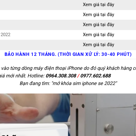
Xem giá tại đây
Xem giá tại đây
Xem giá tại đây
 2022
Xem giá tại đây
Xem giá tại đây
BẢO HÀNH 12 THÁNG. (THỜI GIAN XỬ LÝ: 30-40 PHÚT)
c vào từng dòng máy điện thoại iPhone do đó quý khách hàng có 
giá mới nhất. Hotline:
0964.308.308
/
0977.602.688
Bạn đang tìm: "
mở khóa sim iphone se 2022
"