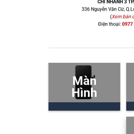
CHI NHÁNH 3 TP
336 Nguyễn Văn Cừ, Q.Lo
(
Xem bản 
Điện thoại:
0977
Màn
Hình