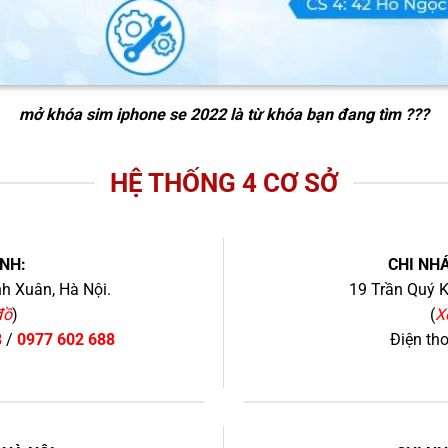
mở khóa sim iphone se 2022
là từ khóa bạn đang tìm ???
HỆ THỐNG 4 CƠ SỞ
NH:
CHI NHÁ
h Xuân, Hà Nội.
19 Trần Quý K
đồ
)
(
X
8
/
0977 602 688
Điện th
+