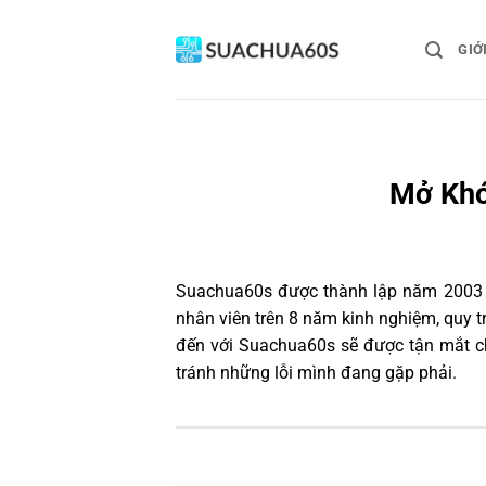
Bỏ
qua
GIỚ
nội
dung
Mở Khó
Suachua60s
được thành lập năm 2003 và
nhân viên trên 8 năm kinh nghiệm, quy 
đến với Suachua60s sẽ được tận mắt ch
tránh những lỗi mình đang gặp phải.