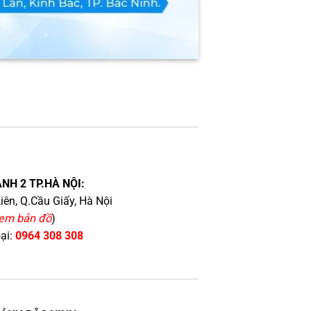
NH 2 TP.HÀ NỘI:
iên, Q.Cầu Giấy, Hà Nội
em bản đồ
)
oại:
0964 308 308