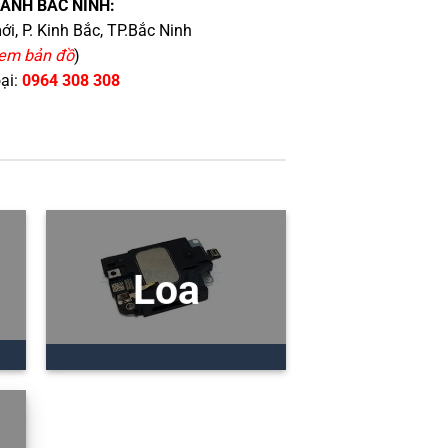
HÁNH BẮC NINH:
i, P. Kinh Bắc, TP.Bắc Ninh
em bản đồ
)
oại:
0964 308 308
Loa