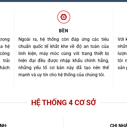
BỀN
trong
Ngoài ra, hệ thống còn đáp ứng các tiêu
Với 
óa hệ
chuẩn quốc tế khắt khe về độ an toàn của
nhữn
 công
linh kiện, máy móc cùng với trang thiết bị
lượn
trải
hiện đại đều được nhập khẩu chính hãng,
tôi
khách
những yếu tố cơ bản này đã tạo nên thế
sản 
mạnh và uy tín cho hệ thống của chúng tôi.
HỆ THỐNG 4 CƠ SỞ
NH:
CHI NHÁ