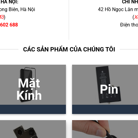
.HÀ NỘI:
CHI N
ng Biên, Hà Nội
42 Hồ Ngọc Lân mớ
đồ
)
(
X
 602 688
Điện th
CÁC SẢN PHẨM CỦA CHÚNG TÔI
Mặt
Pin
Kính