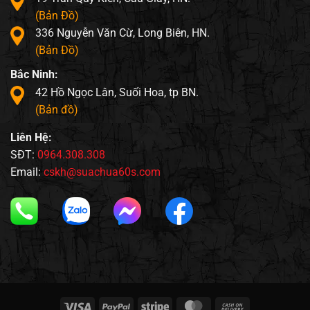
(Bản Đồ)
336 Nguyễn Văn Cừ, Long Biên, HN.
(Bản Đồ)
Bắc Ninh:
42 Hồ Ngọc Lân, Suối Hoa, tp BN.
(Bản đồ)
Liên Hệ:
SĐT:
0964.308.308
Email:
cskh@suachua60s.com
Visa
PayPal
Stripe
MasterCard
Cash