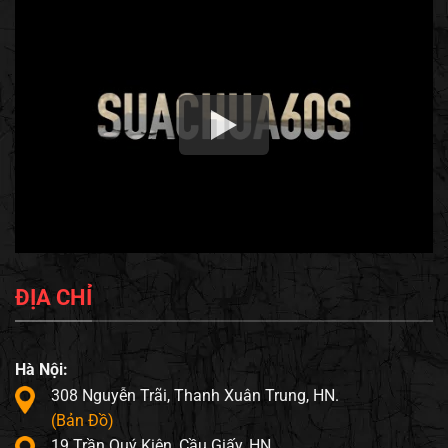
ĐỊA CHỈ
Hà Nội:
308 Nguyễn Trãi, Thanh Xuân Trung, HN.
(Bản Đồ)
19 Trần Quý Kiên, Cầu Giấy, HN.