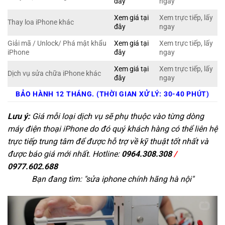
đây
ngay
Xem giá tại
Xem trực tiếp, lấy
Thay loa iPhone khác
đây
ngay
Giải mã / Unlock/ Phá mật khẩu
Xem giá tại
Xem trực tiếp, lấy
iPhone
đây
ngay
Xem giá tại
Xem trực tiếp, lấy
Dịch vụ sửa chữa iPhone khác
đây
ngay
BẢO HÀNH 12 THÁNG. (THỜI GIAN XỬ LÝ: 30-40 PHÚT)
Lưu ý:
Giá mỗi loại dịch vụ sẽ phụ thuộc vào từng dòng
máy điện thoại iPhone do đó quý khách hàng có thể liên hệ
trực tiếp trung tâm để được hỗ trợ về kỹ thuật tốt nhất và
được báo giá mới nhất. Hotline:
0964.308.308
/
0977.602.688
Bạn đang tìm: "
sửa iphone chính hãng hà nội
"