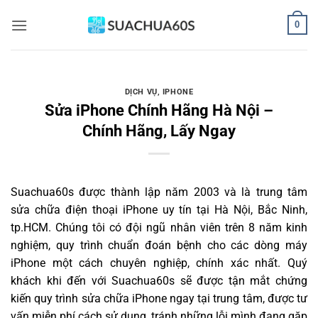
Bỏ
0
qua
nội
dung
DỊCH VỤ
,
IPHONE
Sửa iPhone Chính Hãng Hà Nội –
Chính Hãng, Lấy Ngay
Suachua60s
được thành lập năm 2003 và là trung tâm
sửa chữa điện thoại iPhone uy tín tại Hà Nội, Bắc Ninh,
tp.HCM. Chúng tôi có đội ngũ nhân viên trên 8 năm kinh
nghiệm, quy trình chuẩn đoán bệnh cho các dòng máy
iPhone một cách chuyên nghiệp, chính xác nhất. Quý
khách khi đến với Suachua60s sẽ được tận mắt chứng
kiến quy trình sửa chữa iPhone ngay tại trung tâm, được tư
vấn miễn phí cách sử dụng, tránh những lỗi mình đang gặp