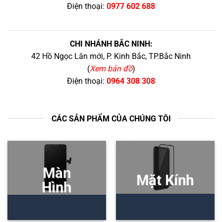
Điện thoại:
0977 602 688
CHI NHÁNH BẮC NINH:
42 Hồ Ngọc Lân mới, P. Kinh Bắc, TP.Bắc Ninh
(
Xem bản đồ
)
Điện thoại:
0964 308 308
CÁC SẢN PHẨM CỦA CHÚNG TÔI
Màn
Mặt Kính
Hình