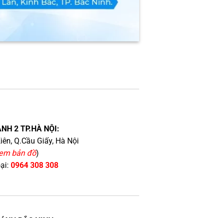
NH 2 TP.HÀ NỘI:
iên, Q.Cầu Giấy, Hà Nội
em bản đồ
)
oại:
0964 308 308