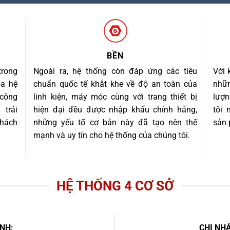
BỀN
trong
Ngoài ra, hệ thống còn đáp ứng các tiêu
Với 
óa hệ
chuẩn quốc tế khắt khe về độ an toàn của
nhữn
 công
linh kiện, máy móc cùng với trang thiết bị
lượn
trải
hiện đại đều được nhập khẩu chính hãng,
tôi
khách
những yếu tố cơ bản này đã tạo nên thế
sản 
mạnh và uy tín cho hệ thống của chúng tôi.
HỆ THỐNG 4 CƠ SỞ
NH:
CHI NHÁ