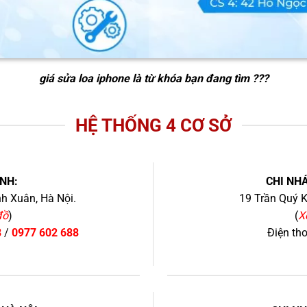
giá sửa loa iphone
là từ khóa bạn đang tìm ???
HỆ THỐNG 4 CƠ SỞ
NH:
CHI NHÁ
h Xuân, Hà Nội.
19 Trần Quý K
đồ
)
(
X
8
/
0977 602 688
Điện th
+