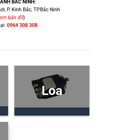
HÁNH BẮC NINH:
i, P. Kinh Bắc, TP.Bắc Ninh
em bản đồ
)
oại:
0964 308 308
Loa