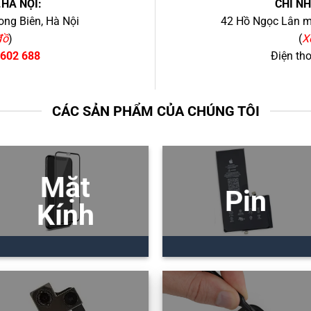
.HÀ NỘI:
CHI N
ng Biên, Hà Nội
42 Hồ Ngọc Lân mớ
đồ
)
(
X
 602 688
Điện th
CÁC SẢN PHẨM CỦA CHÚNG TÔI
Mặt
Pin
Kính