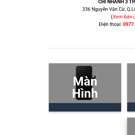
CHI NHÁNH 3 TP
336 Nguyễn Văn Cừ, Q.Lo
(
Xem bản 
Điện thoại:
0977
Màn
Hình