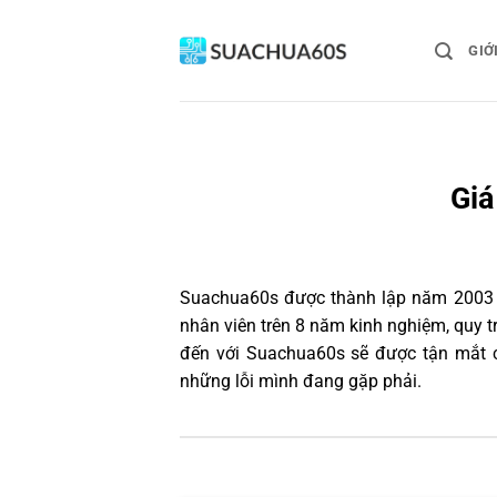
Bỏ
qua
GIỚ
nội
dung
Giá
Suachua60s
được thành lập năm 2003 và
nhân viên trên 8 năm kinh nghiệm, quy 
đến với Suachua60s sẽ được tận mắt ch
những lỗi mình đang gặp phải.