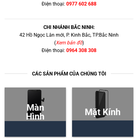
Điện thoại:
0977 602 688
CHI NHÁNH BẮC NINH:
42 Hồ Ngọc Lân mới, P. Kinh Bắc, TP.Bắc Ninh
(
Xem bản đồ
)
Điện thoại:
0964 308 308
CÁC SẢN PHẨM CỦA CHÚNG TÔI
Màn
Mặt Kính
Hình