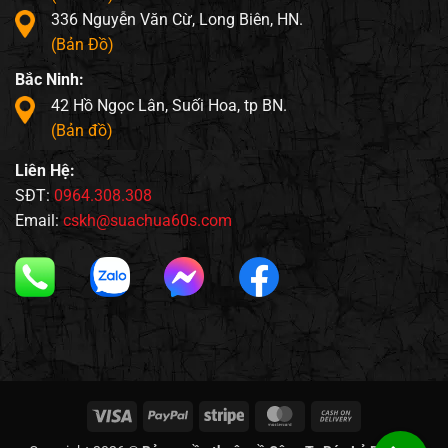
336 Nguyễn Văn Cừ, Long Biên, HN.
(Bản Đồ)
Bắc Ninh:
42 Hồ Ngọc Lân, Suối Hoa, tp BN.
(Bản đồ)
Liên Hệ:
SĐT:
0964.308.308
Email:
cskh@suachua60s.com
Visa
PayPal
Stripe
MasterCard
Cash
On