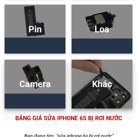
Pin
Loa
Camera
Khác
BẢNG GIÁ SỬA IPHONE 6S BỊ RƠI NƯỚC
Bạn đang tìm: "
sửa iphone 6s bị rơi nước
"