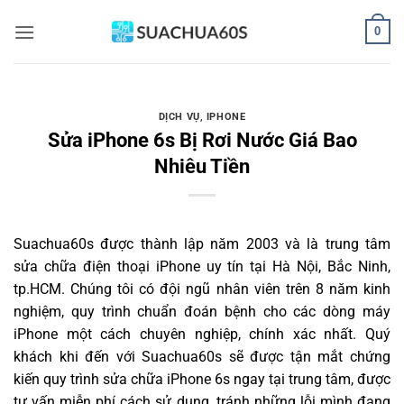
Bỏ
0
qua
nội
dung
DỊCH VỤ
,
IPHONE
Sửa iPhone 6s Bị Rơi Nước Giá Bao
Nhiêu Tiền
Suachua60s
được thành lập năm 2003 và là trung tâm
sửa chữa điện thoại iPhone uy tín tại Hà Nội, Bắc Ninh,
tp.HCM. Chúng tôi có đội ngũ nhân viên trên 8 năm kinh
nghiệm, quy trình chuẩn đoán bệnh cho các dòng máy
iPhone một cách chuyên nghiệp, chính xác nhất. Quý
khách khi đến với Suachua60s sẽ được tận mắt chứng
kiến quy trình sửa chữa iPhone 6s ngay tại trung tâm, được
tư vấn miễn phí cách sử dụng, tránh những lỗi mình đang