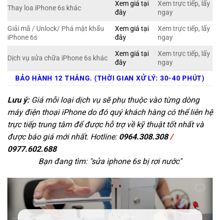
Xem giá tại
Xem trực tiếp, lấy
Thay loa iPhone 6s khác
đây
ngay
Giải mã / Unlock/ Phá mật khẩu
Xem giá tại
Xem trực tiếp, lấy
iPhone 6s
đây
ngay
Xem giá tại
Xem trực tiếp, lấy
Dịch vụ sửa chữa iPhone 6s khác
đây
ngay
BẢO HÀNH 12 THÁNG. (THỜI GIAN XỬ LÝ: 30-40 PHÚT)
Lưu ý:
Giá mỗi loại dịch vụ sẽ phụ thuộc vào từng dòng
máy điện thoại iPhone do đó quý khách hàng có thể liên hệ
trực tiếp trung tâm để được hỗ trợ về kỹ thuật tốt nhất và
được báo giá mới nhất. Hotline:
0964.308.308
/
0977.602.688
Bạn đang tìm: "
sửa iphone 6s bị rơi nước
"