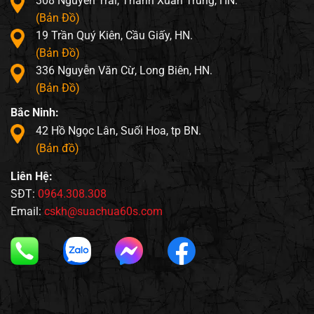
308 Nguyễn Trãi, Thanh Xuân Trung, HN.
(Bản Đồ)
19 Trần Quý Kiên, Cầu Giấy, HN.
(Bản Đồ)
336 Nguyễn Văn Cừ, Long Biên, HN.
(Bản Đồ)
Bắc Ninh:
42 Hồ Ngọc Lân, Suối Hoa, tp BN.
(Bản đồ)
Liên Hệ:
SĐT:
0964.308.308
Email:
cskh@suachua60s.com