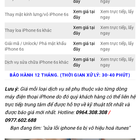
đây
ngay
Xem giá tại
Xem trực tiếp, lấy
Thay mặt kính lưng/vỏ iPhone 6s
đây
ngay
Xem giá tại
Xem trực tiếp, lấy
Thay loa iPhone 6s khác
đây
ngay
Giải mã / Unlock/ Phá mật khẩu
Xem giá tại
Xem trực tiếp, lấy
iPhone 6s
đây
ngay
Xem giá tại
Xem trực tiếp, lấy
Dịch vụ sửa chữa iPhone 6s khác
đây
ngay
BẢO HÀNH 12 THÁNG. (THỜI GIAN XỬ LÝ: 30-40 PHÚT)
Lưu ý:
Giá mỗi loại dịch vụ sẽ phụ thuộc vào từng dòng
máy điện thoại iPhone do đó quý khách hàng có thể liên hệ
trực tiếp trung tâm để được hỗ trợ về kỹ thuật tốt nhất và
được báo giá mới nhất. Hotline:
0964.308.308
/
0977.602.688
Bạn đang tìm: "
sửa lỗi iphone 6s bị vô hiệu hoá itunes
"