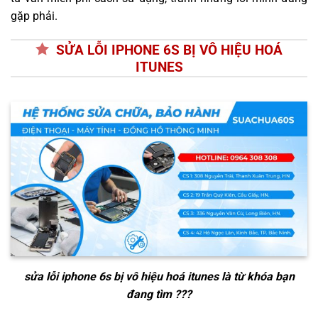
gặp phải.
SỬA LỖI IPHONE 6S BỊ VÔ HIỆU HOÁ
ITUNES
sửa lỗi iphone 6s bị vô hiệu hoá itunes
là từ khóa bạn
đang tìm ???