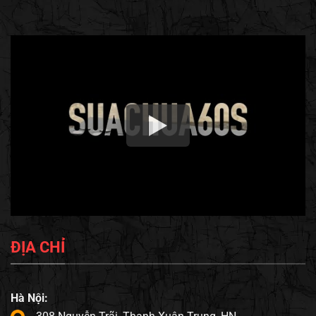
ĐỊA CHỈ
Hà Nội: