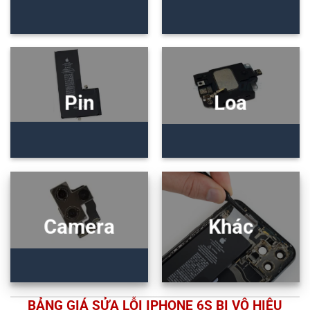
Pin
Loa
Camera
Khác
BẢNG GIÁ SỬA LỖI IPHONE 6S BỊ VÔ HIỆU