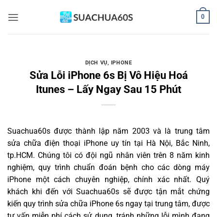
Bỏ
0
qua
nội
dung
DỊCH VỤ
,
IPHONE
Sửa Lỗi iPhone 6s Bị Vô Hiệu Hoá
Itunes – Lấy Ngay Sau 15 Phút
Suachua60s
được thành lập năm 2003 và là trung tâm
sửa chữa điện thoại iPhone uy tín tại Hà Nội, Bắc Ninh,
tp.HCM. Chúng tôi có đội ngũ nhân viên trên 8 năm kinh
nghiệm, quy trình chuẩn đoán bệnh cho các dòng máy
iPhone một cách chuyên nghiệp, chính xác nhất. Quý
khách khi đến với Suachua60s sẽ được tận mắt chứng
kiến quy trình sửa chữa iPhone 6s ngay tại trung tâm, được
tư vấn miễn phí cách sử dụng, tránh những lỗi mình đang