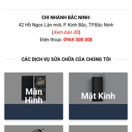
CHI NHÁNH BẮC NINH:
42 Hồ Ngọc Lân mới, P. Kinh Bắc, TP.Bắc Ninh
(
Xem bản đồ
)
Điện thoại:
0964 308 308
CÁC DỊCH VỤ SỬA CHỮA CỦA CHÚNG TÔI
Màn
Mặt Kính
Hình