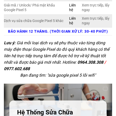
Giải mã / Unlock/ Phá mật khẩu
Liên
Xem trực tiếp, lấy
Google Pixel 5
hệ
ngay
Liên
Xem trực tiếp, lấy
Dịch vụ sửa chữa Google Pixel 5 khác
hệ
ngay
BẢO HÀNH 12 THÁNG. (THỜI GIAN XỬ LÝ: 30-40 PHÚT)
Lưu ý:
Giá mỗi loại dịch vụ sẽ phụ thuộc vào từng dòng
máy điện thoại Google Pixel do đó quý khách hàng có thể
liên hệ trực tiếp trung tâm để được hỗ trợ về kỹ thuật tốt
nhất và được báo giá mới nhất. Hotline:
0964.308.308
/
0977.602.688
Bạn đang tìm: "
sửa google pixel 5 lỗi wifi
"
Hệ Thống Sửa Chữa