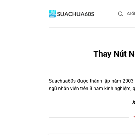
Bỏ
qua
GIỚ
nội
dung
Thay Nút N
Suachua60s
được thành lập năm 2003 và
ngũ nhân viên trên 8 năm kinh nghiệm, 
X