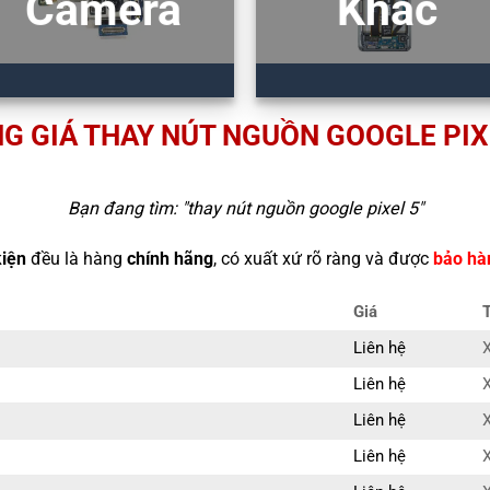
Camera
Khác
G GIÁ THAY NÚT NGUỒN GOOGLE PIX
Bạn đang tìm: "
thay nút nguồn google pixel 5
"
kiện
đều là hàng
chính hãng
, có xuất xứ rõ ràng và được
bảo hà
Giá
Liên hệ
X
Liên hệ
X
Liên hệ
X
Liên hệ
X