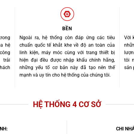
BỀN
trong
Ngoài ra, hệ thống còn đáp ứng các tiêu
Với 
óa hệ
chuẩn quốc tế khắt khe về độ an toàn của
nhữn
 công
linh kiện, máy móc cùng với trang thiết bị
lượn
trải
hiện đại đều được nhập khẩu chính hãng,
tôi
khách
những yếu tố cơ bản này đã tạo nên thế
sản 
mạnh và uy tín cho hệ thống của chúng tôi.
HỆ THỐNG 4 CƠ SỞ
NH:
CHI NHÁ