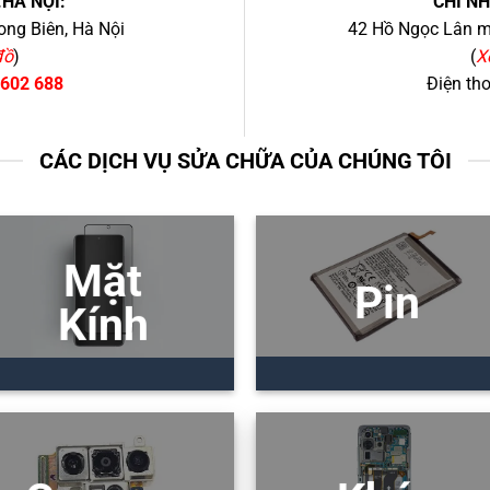
.HÀ NỘI:
CHI N
ng Biên, Hà Nội
42 Hồ Ngọc Lân mớ
đồ
)
(
X
 602 688
Điện th
CÁC DỊCH VỤ SỬA CHỮA CỦA CHÚNG TÔI
Mặt
Pin
Kính