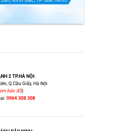
NH 2 TP.HÀ NỘI:
iên, Q.Cầu Giấy, Hà Nội
em bản đồ
)
oại:
0964 308 308