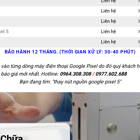
Liên hệ
X
Liên hệ
X
Liên hệ
X
el 5
Liên hệ
X
Liên hệ
X
BẢO HÀNH 12 THÁNG. (THỜI GIAN XỬ LÝ: 30-40 PHÚT)
 vào từng dòng máy điện thoại Google Pixel do đó quý khách hà
 báo giá mới nhất. Hotline:
0964.308.308
/
0977.602.688
Bạn đang tìm: "
thay nút nguồn google pixel 5
"
 Chữa