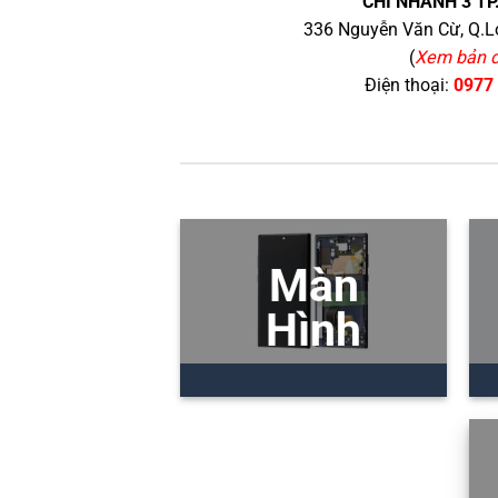
CHI NHÁNH 3 TP
336 Nguyễn Văn Cừ, Q.Lo
(
Xem bản 
Điện thoại:
0977
Màn
Hình