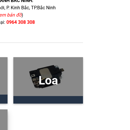
HÁNH BẮC NINH:
i, P. Kinh Bắc, TP.Bắc Ninh
em bản đồ
)
oại:
0964 308 308
Loa