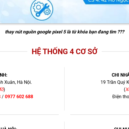
thay nút nguồn google pixel 5
là từ khóa bạn đang tìm ???
HỆ THỐNG 4 CƠ SỞ
NH:
CHI NHÁ
h Xuân, Hà Nội.
19 Trần Quý K
đồ
)
(
X
8
/
0977 602 688
Điện th
+