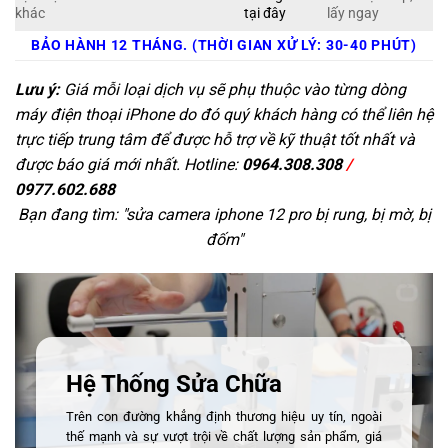
khác
tại đây
lấy ngay
BẢO HÀNH 12 THÁNG. (THỜI GIAN XỬ LÝ: 30-40 PHÚT)
Lưu ý:
Giá mỗi loại dịch vụ sẽ phụ thuộc vào từng dòng
máy điện thoại iPhone do đó quý khách hàng có thể liên hệ
trực tiếp trung tâm để được hỗ trợ về kỹ thuật tốt nhất và
được báo giá mới nhất. Hotline:
0964.308.308
/
0977.602.688
Bạn đang tìm: "
sửa camera iphone 12 pro bị rung, bị mờ, bị
đốm
"
Hệ Thống Sửa Chữa
Trên con đường khẳng định thương hiệu uy tín, ngoài
thế mạnh và sự vượt trội về chất lượng sản phẩm, giá