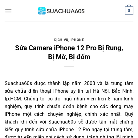
Bỏ
0
qua
nội
dung
DỊCH VỤ
,
IPHONE
Sửa Camera iPhone 12 Pro Bị Rung,
Bị Mờ, Bị đốm
Suachua60s
được thành lập năm 2003 và là trung tâm
sửa chữa điện thoại iPhone uy tín tại Hà Nội, Bắc Ninh,
tp.HCM. Chúng tôi có đội ngũ nhân viên trên 8 năm kinh
nghiệm, quy trình chuẩn đoán bệnh cho các dòng máy
iPhone một cách chuyên nghiệp, chính xác nhất. Quý
khách khi đến với Suachua60s sẽ được tận mắt chứng
kiến quy trình sửa chữa iPhone 12 Pro ngay tại trung tâm,
được tư vấn miễn phí cách sử dụng, tránh những lỗi mình