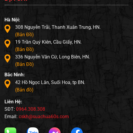
Hà Nội:
308 Nguyễn Trãi, Thanh Xuân Trung, HN.
(Bản Đồ)
19 Trần Quý Kiên, Cầu Giấy, HN.
(Bản Đồ)
336 Nguyễn Văn Cừ, Long Biên, HN.
(Bản Đồ)
Bắc Ninh:
42 Hồ Ngọc Lân, Suối Hoa, tp BN.
(Bản đồ)
Liên Hệ:
SĐT:
0964.308.308
Email:
cskh@suachua60s.com