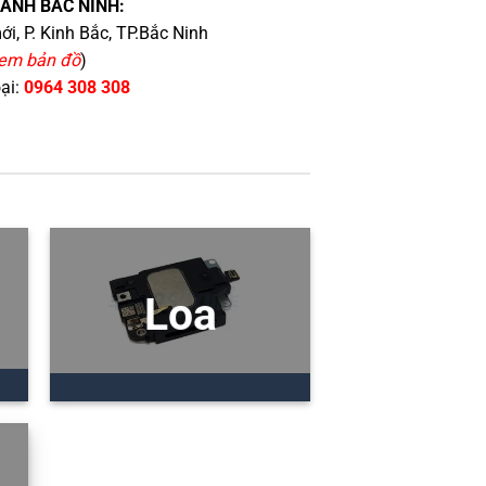
HÁNH BẮC NINH:
i, P. Kinh Bắc, TP.Bắc Ninh
em bản đồ
)
oại:
0964 308 308
Loa