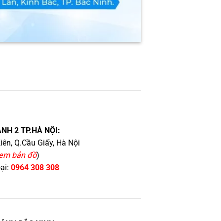
NH 2 TP.HÀ NỘI:
iên, Q.Cầu Giấy, Hà Nội
em bản đồ
)
oại:
0964 308 308