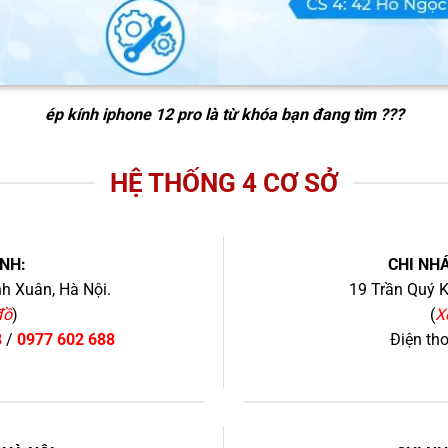
ép kính iphone 12 pro
là từ khóa bạn đang tìm ???
HỆ THỐNG 4 CƠ SỞ
NH:
CHI NHÁ
h Xuân, Hà Nội.
19 Trần Quý K
đồ
)
(
X
8
/
0977 602 688
Điện th
+