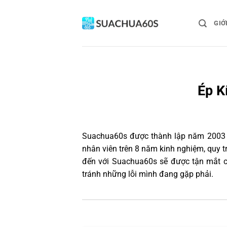
Bỏ
qua
GIỚ
nội
dung
Ép K
Suachua60s
được thành lập năm 2003 và
nhân viên trên 8 năm kinh nghiệm, quy 
đến với Suachua60s sẽ được tận mắt ch
tránh những lỗi mình đang gặp phải.