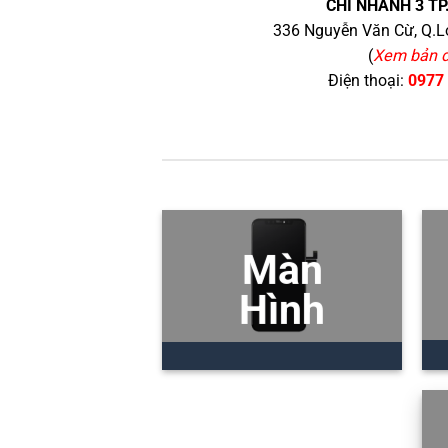
CHI NHÁNH 3 TP
336 Nguyễn Văn Cừ, Q.Lo
(
Xem bản 
Điện thoại:
0977
Màn
Hình