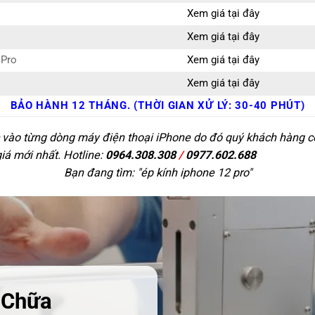
Xem giá tại đây
Xem giá tại đây
 Pro
Xem giá tại đây
Xem giá tại đây
BẢO HÀNH 12 THÁNG. (THỜI GIAN XỬ LÝ: 30-40 PHÚT)
c vào từng dòng máy điện thoại iPhone do đó quý khách hàng có 
giá mới nhất. Hotline:
0964.308.308
/
0977.602.688
Bạn đang tìm: "
ép kính iphone 12 pro
"
 Chữa