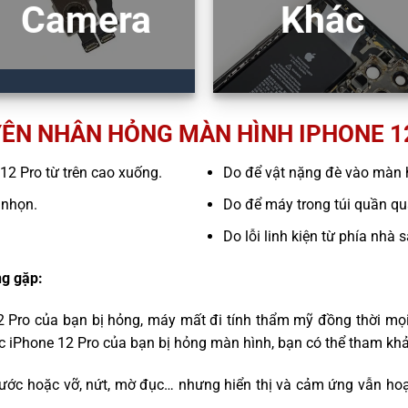
Camera
Khác
ÊN NHÂN HỎNG MÀN HÌNH IPHONE 1
 12 Pro từ trên cao xuống.
Do để vật nặng đè vào màn 
 nhọn.
Do để máy trong túi quần quá
Do lỗi linh kiện từ phía nhà 
g gặp:
2 Pro của bạn bị hỏng, máy mất đi tính thẩm mỹ đồng thời mọ
ếc iPhone 12 Pro của bạn bị hỏng màn hình, bạn có thể tham kh
ước hoặc vỡ, nứt, mờ đục… nhưng hiển thị và cảm ứng vẫn hoạ