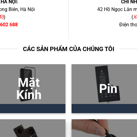
.HÀ NỘI:
CHI N
ng Biên, Hà Nội
42 Hồ Ngọc Lân mớ
đồ
)
(
X
 602 688
Điện th
CÁC SẢN PHẨM CỦA CHÚNG TÔI
Mặt
Pin
Kính