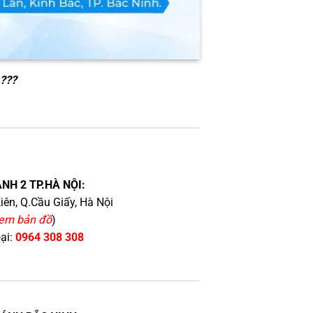
 ???
NH 2 TP.HÀ NỘI:
iên, Q.Cầu Giấy, Hà Nội
em bản đồ
)
oại:
0964 308 308