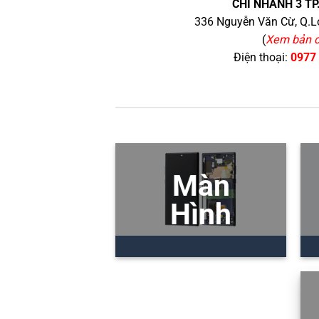
CHI NHÁNH 3 TP
336 Nguyễn Văn Cừ, Q.Lo
(
Xem bản 
Điện thoại:
0977
Màn
Hình