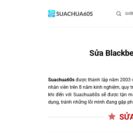
Bỏ
qua
GIỚ
nội
dung
Sửa Blackbe
Suachua60s
được thành lập năm 2003 và 
nhân viên trên 8 năm kinh nghiệm, quy 
khi đến với Suachua60s sẽ được tận mắ
dụng, tránh những lỗi mình đang gặp ph
SỬA