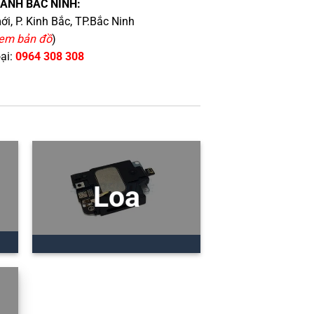
HÁNH BẮC NINH:
i, P. Kinh Bắc, TP.Bắc Ninh
em bản đồ
)
oại:
0964 308 308
Loa