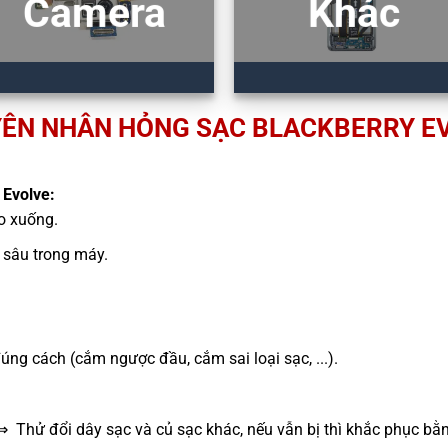
Camera
Khác
ÊN NHÂN HỎNG SẠC BLACKBERRY E
 Evolve:
ao xuống.
sâu trong máy.
g cách (cắm ngược đầu, cắm sai loại sạc, ...).
⇒ Thử đổi dây sạc và củ sạc khác, nếu vẫn bị thì khắc phục bằ