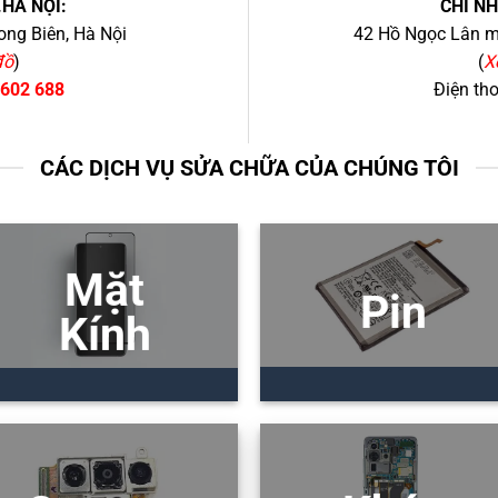
.HÀ NỘI:
CHI N
ng Biên, Hà Nội
42 Hồ Ngọc Lân mớ
đồ
)
(
X
 602 688
Điện th
CÁC DỊCH VỤ SỬA CHỮA CỦA CHÚNG TÔI
Mặt
Pin
Kính