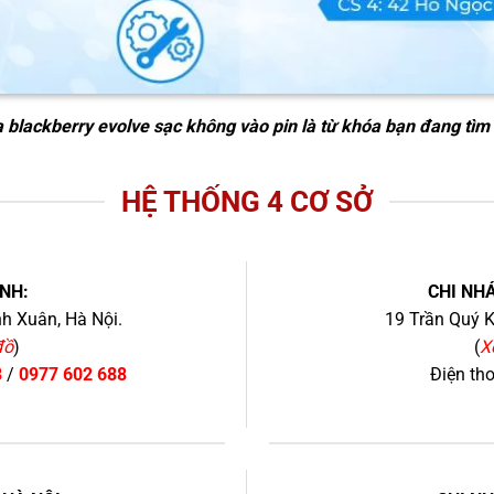
 blackberry evolve sạc không vào pin
là từ khóa bạn đang tìm
HỆ THỐNG 4 CƠ SỞ
NH:
CHI NHÁ
h Xuân, Hà Nội.
19 Trần Quý K
đồ
)
(
X
8
/
0977 602 688
Điện th
+