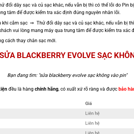
 đổi dây sạc và củ sạc khác, nếu vẫn bị thì có thể lỗi do Pin 
ng tâm để được kiểm tra xác định đúng nguyên nhân lỗi.
 khi cắm sạc ⇒ Thử đổi dây sạc và củ sạc khác, nếu vẫn bị thì
 khách vui lòng mang máy qua trung tâm để được kiểm tra xác 
g cách thay chân sạc mới.
 SỬA BLACKBERRY EVOLVE SẠC KHÔN
Bạn đang tìm: "
sửa blackberry evolve sạc không vào pin
"
kiện
đều là hàng
chính hãng
, có xuất xứ rõ ràng và được
bảo hà
Giá
Liên hệ
Liên hệ
Liên hệ