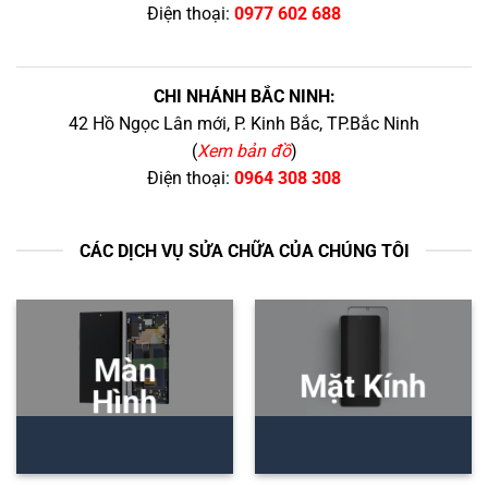
Điện thoại:
0977 602 688
CHI NHÁNH BẮC NINH:
42 Hồ Ngọc Lân mới, P. Kinh Bắc, TP.Bắc Ninh
(
Xem bản đồ
)
Điện thoại:
0964 308 308
CÁC DỊCH VỤ SỬA CHỮA CỦA CHÚNG TÔI
Màn
Mặt Kính
Hình