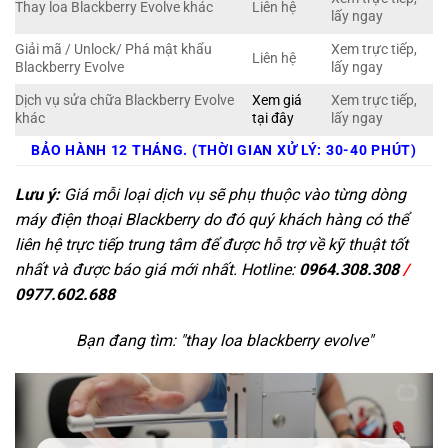
Thay loa Blackberry Evolve khác
Liên hệ
lấy ngay
Giải mã / Unlock/ Phá mật khẩu
Xem trực tiếp,
Liên hệ
Blackberry Evolve
lấy ngay
Dịch vụ sửa chữa Blackberry Evolve
Xem giá
Xem trực tiếp,
khác
tại đây
lấy ngay
BẢO HÀNH 12 THÁNG. (THỜI GIAN XỬ LÝ: 30-40 PHÚT)
Lưu ý:
Giá mỗi loại dịch vụ sẽ phụ thuộc vào từng dòng
máy điện thoại Blackberry do đó quý khách hàng có thể
liên hệ trực tiếp trung tâm để được hỗ trợ về kỹ thuật tốt
nhất và được báo giá mới nhất. Hotline:
0964.308.308
/
0977.602.688
Bạn đang tìm: "
thay loa blackberry evolve
"