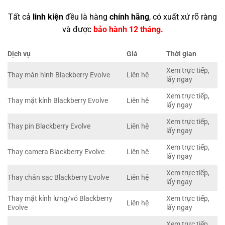
Tất cả
linh kiện
đều là hàng
chính hãng
, có xuất xứ rõ ràng
và được
bảo hành 12 tháng.
Dịch vụ
Giá
Thời gian
Xem trực tiếp,
Thay màn hình Blackberry Evolve
Liên hệ
lấy ngay
Xem trực tiếp,
Thay mặt kính Blackberry Evolve
Liên hệ
lấy ngay
Xem trực tiếp,
Thay pin Blackberry Evolve
Liên hệ
lấy ngay
Xem trực tiếp,
Thay camera Blackberry Evolve
Liên hệ
lấy ngay
Xem trực tiếp,
Thay chân sạc Blackberry Evolve
Liên hệ
lấy ngay
Thay mặt kính lưng/vỏ Blackberry
Xem trực tiếp,
Liên hệ
Evolve
lấy ngay
Xem trực tiếp,