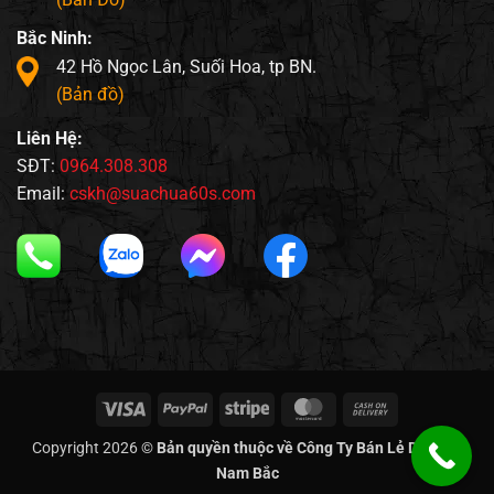
Bắc Ninh:
42 Hồ Ngọc Lân, Suối Hoa, tp BN.
(Bản đồ)
Liên Hệ:
SĐT:
0964.308.308
Email:
cskh@suachua60s.com
Visa
PayPal
Stripe
MasterCard
Cash
On
Copyright 2026 ©
Bản quyền thuộc về Công Ty Bán Lẻ Di Động
Delivery
Nam Bắc