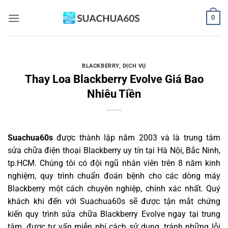
Bỏ
0
qua
nội
dung
BLACKBERRY
,
DỊCH VỤ
Thay Loa Blackberry Evolve Giá Bao
Nhiêu Tiền
Suachua60s
được thành lập năm 2003 và là trung tâm
sửa chữa điện thoại Blackberry uy tín tại Hà Nội, Bắc Ninh,
tp.HCM. Chúng tôi có đội ngũ nhân viên trên 8 năm kinh
nghiệm, quy trình chuẩn đoán bệnh cho các dòng máy
Blackberry một cách chuyên nghiệp, chính xác nhất. Quý
khách khi đến với Suachua60s sẽ được tận mắt chứng
kiến quy trình sửa chữa Blackberry Evolve ngay tại trung
tâm, được tư vấn miễn phí cách sử dụng, tránh những lỗi