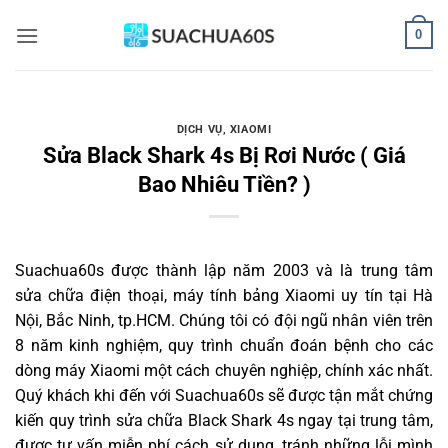
Bỏ
0
qua
nội
dung
DỊCH VỤ
,
XIAOMI
Sửa Black Shark 4s Bị Rơi Nước ( Giá
Bao Nhiêu Tiền? )
Suachua60s
được thành lập năm 2003 và là trung tâm
sửa chữa điện thoại, máy tính bảng Xiaomi uy tín tại Hà
Nội, Bắc Ninh, tp.HCM. Chúng tôi có đội ngũ nhân viên trên
8 năm kinh nghiệm, quy trình chuẩn đoán bệnh cho các
dòng máy Xiaomi một cách chuyên nghiệp, chính xác nhất.
Quý khách khi đến với Suachua60s sẽ được tận mắt chứng
kiến quy trình sửa chữa Black Shark 4s ngay tại trung tâm,
được tư vấn miễn phí cách sử dụng, tránh những lỗi mình