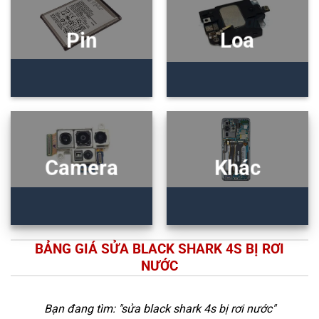
Pin
Loa
Camera
Khác
BẢNG GIÁ SỬA BLACK SHARK 4S BỊ RƠI
NƯỚC
Bạn đang tìm: "
sửa black shark 4s bị rơi nước
"