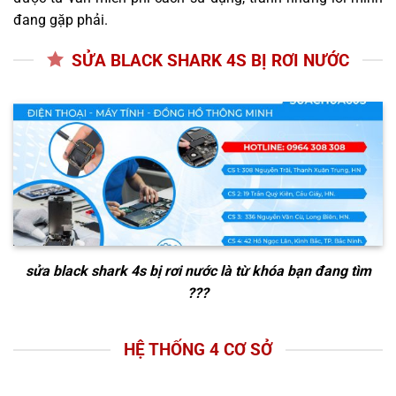
đang gặp phải.
SỬA BLACK SHARK 4S BỊ RƠI NƯỚC
sửa black shark 4s bị rơi nước
là từ khóa bạn đang tìm
???
HỆ THỐNG 4 CƠ SỞ