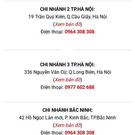
CHI NHÁNH 2 TP.HÀ NỘI:
19 Trần Quý Kiên, Q.Cầu Giấy, Hà Nội
(
Xem bản đồ
)
Điện thoại:
0964 308 308
+
CHI NHÁNH 3 TP.HÀ NỘI:
336 Nguyễn Văn Cừ, Q.Long Biên, Hà Nội
(
Xem bản đồ
)
Điện thoại:
0977 602 688
CHI NHÁNH BẮC NINH:
42 Hồ Ngọc Lân mới, P. Kinh Bắc, TP.Bắc Ninh
(
Xem bản đồ
)
Điện thoại:
0964 308 308