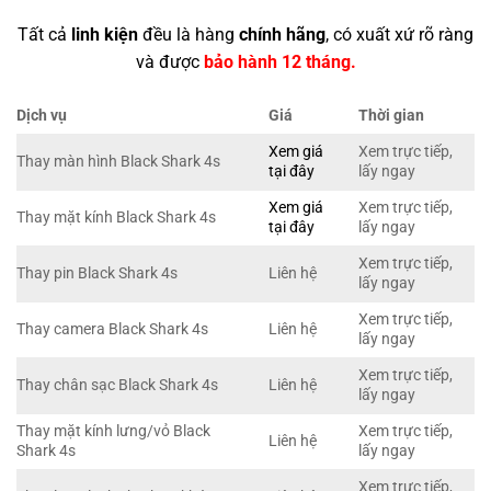
Tất cả
linh kiện
đều là hàng
chính hãng
, có xuất xứ rõ ràng
và được
bảo hành 12 tháng.
Dịch vụ
Giá
Thời gian
Xem giá
Xem trực tiếp,
Thay màn hình Black Shark 4s
tại đây
lấy ngay
Xem giá
Xem trực tiếp,
Thay mặt kính Black Shark 4s
tại đây
lấy ngay
Xem trực tiếp,
Thay pin Black Shark 4s
Liên hệ
lấy ngay
Xem trực tiếp,
Thay camera Black Shark 4s
Liên hệ
lấy ngay
Xem trực tiếp,
Thay chân sạc Black Shark 4s
Liên hệ
lấy ngay
Thay mặt kính lưng/vỏ Black
Xem trực tiếp,
Liên hệ
Shark 4s
lấy ngay
Xem trực tiếp,