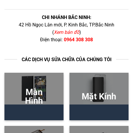
CHI NHÁNH BẮC NINH:
42 Hồ Ngọc Lân mới, P. Kinh Bắc, TP.Bắc Ninh
(
Xem bản đồ
)
Điện thoại:
0964 308 308
CÁC DỊCH VỤ SỬA CHỮA CỦA CHÚNG TÔI
Màn
Mặt Kính
Hình