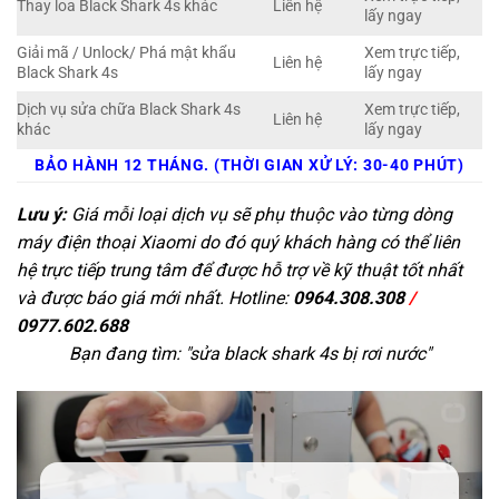
Thay loa Black Shark 4s khác
Liên hệ
lấy ngay
Giải mã / Unlock/ Phá mật khẩu
Xem trực tiếp,
Liên hệ
Black Shark 4s
lấy ngay
Dịch vụ sửa chữa Black Shark 4s
Xem trực tiếp,
Liên hệ
khác
lấy ngay
BẢO HÀNH 12 THÁNG. (THỜI GIAN XỬ LÝ: 30-40 PHÚT)
Lưu ý:
Giá mỗi loại dịch vụ sẽ phụ thuộc vào từng dòng
máy điện thoại Xiaomi do đó quý khách hàng có thể liên
hệ trực tiếp trung tâm để được hỗ trợ về kỹ thuật tốt nhất
và được báo giá mới nhất. Hotline:
0964.308.308
/
0977.602.688
Bạn đang tìm: "
sửa black shark 4s bị rơi nước
"