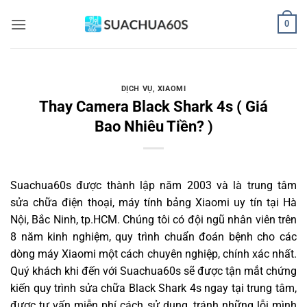
Bỏ
0
qua
nội
dung
DỊCH VỤ
,
XIAOMI
Thay Camera Black Shark 4s ( Giá
Bao Nhiêu Tiền? )
Suachua60s
được thành lập năm 2003 và là trung tâm
sửa chữa điện thoại, máy tính bảng Xiaomi uy tín tại Hà
Nội, Bắc Ninh, tp.HCM. Chúng tôi có đội ngũ nhân viên trên
8 năm kinh nghiệm, quy trình chuẩn đoán bệnh cho các
dòng máy Xiaomi một cách chuyên nghiệp, chính xác nhất.
Quý khách khi đến với Suachua60s sẽ được tận mắt chứng
kiến quy trình sửa chữa Black Shark 4s ngay tại trung tâm,
được tư vấn miễn phí cách sử dụng, tránh những lỗi mình