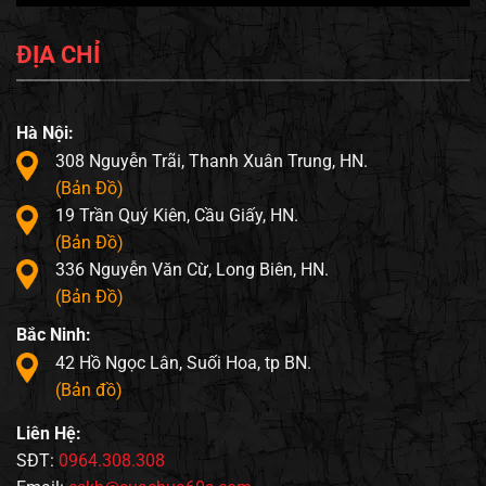
ĐỊA CHỈ
Hà Nội:
308 Nguyễn Trãi, Thanh Xuân Trung, HN.
(Bản Đồ)
19 Trần Quý Kiên, Cầu Giấy, HN.
(Bản Đồ)
336 Nguyễn Văn Cừ, Long Biên, HN.
(Bản Đồ)
Bắc Ninh:
42 Hồ Ngọc Lân, Suối Hoa, tp BN.
(Bản đồ)
Liên Hệ:
SĐT:
0964.308.308