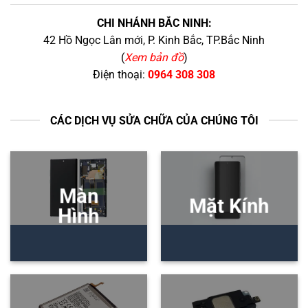
CHI NHÁNH BẮC NINH:
42 Hồ Ngọc Lân mới, P. Kinh Bắc, TP.Bắc Ninh
(
Xem bản đồ
)
Điện thoại:
0964 308 308
CÁC DỊCH VỤ SỬA CHỮA CỦA CHÚNG TÔI
Màn
Mặt Kính
Hình