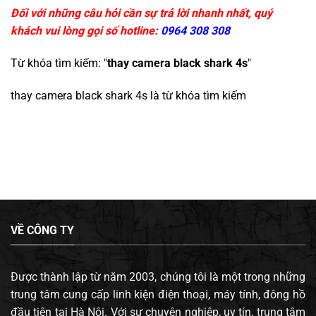
Đối với những câu hỏi cần sự trả lời nhanh nhất, quý
khách vui lòng gọi số hotline:
0964 308 308
Từ khóa tìm kiếm: "
thay camera black shark 4s
"
thay camera black shark 4s
là từ khóa tìm kiếm
VỀ CÔNG TY
Được thành lập từ năm 2003, chúng tôi là một trong những
trung tâm cung cấp linh kiện điện thoại, máy tính, đông hồ
đầu tiên tại Hà Nội. Với sự chuyên nghiệp, uy tín, trung tâm