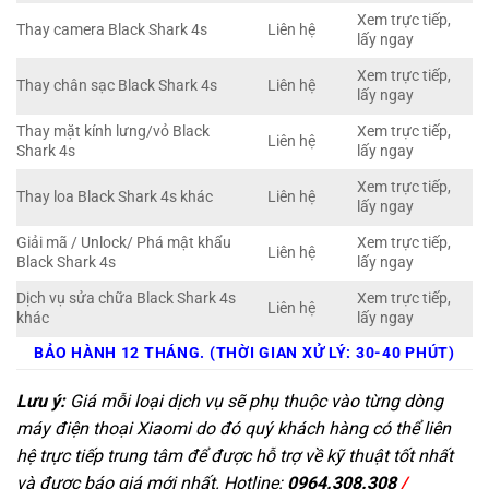
Xem trực tiếp,
Thay camera Black Shark 4s
Liên hệ
lấy ngay
Xem trực tiếp,
Thay chân sạc Black Shark 4s
Liên hệ
lấy ngay
Thay mặt kính lưng/vỏ Black
Xem trực tiếp,
Liên hệ
Shark 4s
lấy ngay
Xem trực tiếp,
Thay loa Black Shark 4s khác
Liên hệ
lấy ngay
Giải mã / Unlock/ Phá mật khẩu
Xem trực tiếp,
Liên hệ
Black Shark 4s
lấy ngay
Dịch vụ sửa chữa Black Shark 4s
Xem trực tiếp,
Liên hệ
khác
lấy ngay
BẢO HÀNH 12 THÁNG. (THỜI GIAN XỬ LÝ: 30-40 PHÚT)
Lưu ý:
Giá mỗi loại dịch vụ sẽ phụ thuộc vào từng dòng
máy điện thoại Xiaomi do đó quý khách hàng có thể liên
hệ trực tiếp trung tâm để được hỗ trợ về kỹ thuật tốt nhất
và được báo giá mới nhất. Hotline:
0964.308.308
/