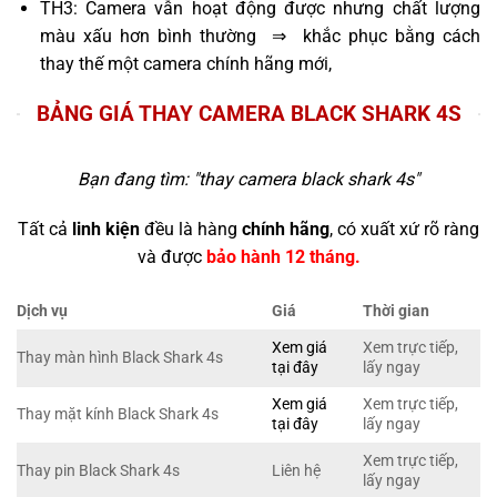
TH3: Camera vẫn hoạt động được nhưng chất lượng
màu xấu hơn bình thường ⇒ khắc phục bằng cách
thay thế một camera chính hãng mới,
BẢNG GIÁ THAY CAMERA BLACK SHARK 4S
Bạn đang tìm: "
thay camera black shark 4s
"
Tất cả
linh kiện
đều là hàng
chính hãng
, có xuất xứ rõ ràng
và được
bảo hành 12 tháng.
Dịch vụ
Giá
Thời gian
Xem giá
Xem trực tiếp,
Thay màn hình Black Shark 4s
tại đây
lấy ngay
Xem giá
Xem trực tiếp,
Thay mặt kính Black Shark 4s
tại đây
lấy ngay
Xem trực tiếp,
Thay pin Black Shark 4s
Liên hệ
lấy ngay