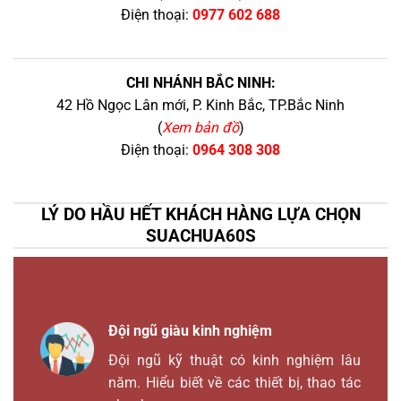
Điện thoại:
0977 602 688
CHI NHÁNH BẮC NINH:
42 Hồ Ngọc Lân mới, P. Kinh Bắc, TP.Bắc Ninh
(
Xem bản đồ
)
Điện thoại:
0964 308 308
LÝ DO HẦU HẾT KHÁCH HÀNG LỰA CHỌN
SUACHUA60S
Đội ngũ giàu kinh nghiệm
Đội ngũ kỹ thuật có kinh nghiệm lâu
năm. Hiểu biết về các thiết bị, thao tác