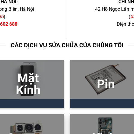
.HÀ NỘI:
CHI N
ng Biên, Hà Nội
42 Hồ Ngọc Lân mớ
đồ
)
(
X
 602 688
Điện th
CÁC DỊCH VỤ SỬA CHỮA CỦA CHÚNG TÔI
Mặt
Pin
Kính