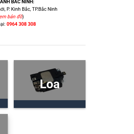
HÁNH BẮC NINH:
i, P. Kinh Bắc, TP.Bắc Ninh
em bản đồ
)
oại:
0964 308 308
Loa