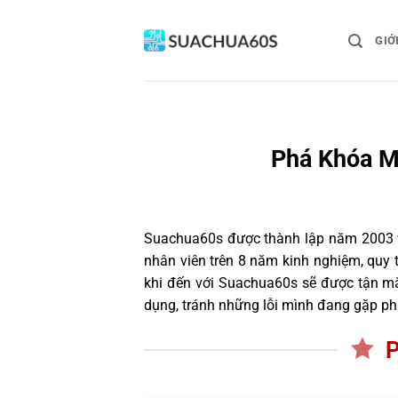
Bỏ
qua
GIỚ
nội
dung
Phá Khóa M
Suachua60s
được thành lập năm 2003 và
nhân viên trên 8 năm kinh nghiệm, quy
khi đến với Suachua60s sẽ được tận mắ
dụng, tránh những lỗi mình đang gặp ph