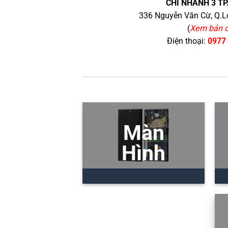
CHI NHÁNH 3 TP
336 Nguyễn Văn Cừ, Q.Lo
(
Xem bản 
Điện thoại:
0977
Màn
Hình