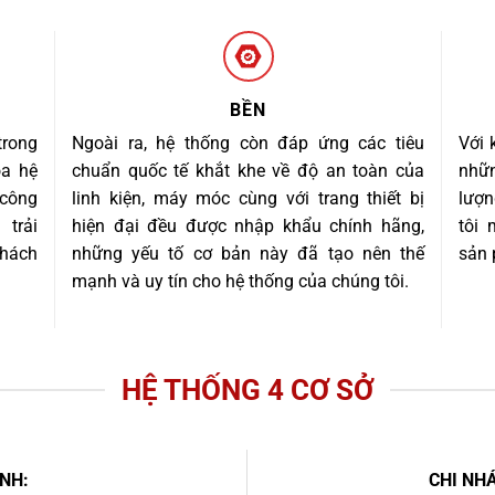
BỀN
trong
Ngoài ra, hệ thống còn đáp ứng các tiêu
Với 
óa hệ
chuẩn quốc tế khắt khe về độ an toàn của
nhữn
 công
linh kiện, máy móc cùng với trang thiết bị
lượn
trải
hiện đại đều được nhập khẩu chính hãng,
tôi
khách
những yếu tố cơ bản này đã tạo nên thế
sản 
mạnh và uy tín cho hệ thống của chúng tôi.
HỆ THỐNG 4 CƠ SỞ
NH:
CHI NHÁ