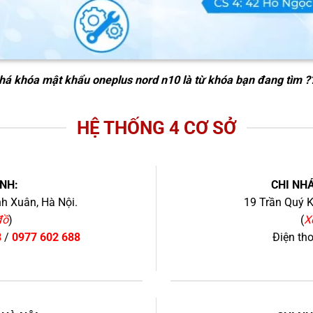
há khóa mật khẩu oneplus nord n10
là từ khóa bạn đang tìm ?
HỆ THỐNG 4 CƠ SỞ
NH:
CHI NHÁ
h Xuân, Hà Nội.
19 Trần Quý K
đồ
)
(
X
8
/
0977 602 688
Điện th
+