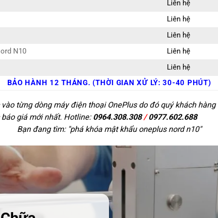
Liên hệ
Liên hệ
Liên hệ
Nord N10
Liên hệ
Liên hệ
BẢO HÀNH 12 THÁNG. (THỜI GIAN XỬ LÝ: 30-40 PHÚT)
c vào từng dòng máy điện thoại OnePlus do đó quý khách hàng có
 báo giá mới nhất. Hotline:
0964.308.308
/
0977.602.688
Bạn đang tìm: "
phá khóa mật khẩu oneplus nord n10
"