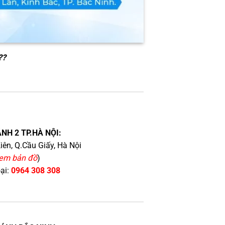
??
NH 2 TP.HÀ NỘI:
iên, Q.Cầu Giấy, Hà Nội
em bản đồ
)
oại:
0964 308 308