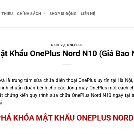
I THIỆU
CHÍNH SÁCH
SHOP DI ĐỘNG
LIÊN HỆ
DỊCH VỤ
,
ONEPLUS
ật Khẩu OnePlus Nord N10 (Giá Bao N
 là trung tâm sửa chữa điện thoại OnePlus uy tín tại Hà Nội,
 trình chuẩn đoán bệnh cho các dòng máy OnePlus một cách ch
t chứng kiến quy trình sửa chữa OnePlus Nord N10 ngay tại t
ải.
PHÁ KHÓA MẬT KHẨU ONEPLUS NORD