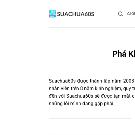
Bỏ
qua
GIỚ
nội
dung
Phá K
Suachua60s
được thành lập năm 2003 và
nhân viên trên 8 năm kinh nghiệm, quy 
đến với Suachua60s sẽ được tận mắt ch
những lỗi mình đang gặp phải.