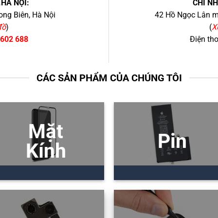
.HÀ NỘI:
CHI N
ng Biên, Hà Nội
42 Hồ Ngọc Lân mớ
đồ
)
(
X
 602 688
Điện th
CÁC SẢN PHẨM CỦA CHÚNG TÔI
Mặt
Pin
Kính