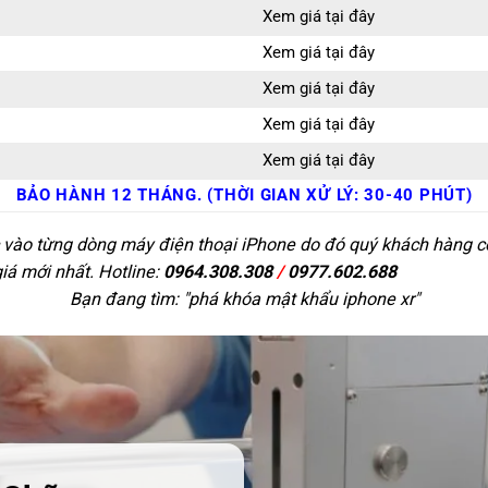
Xem giá tại đây
Xem giá tại đây
Xem giá tại đây
Xem giá tại đây
Xem giá tại đây
BẢO HÀNH 12 THÁNG. (THỜI GIAN XỬ LÝ: 30-40 PHÚT)
c vào từng dòng máy điện thoại iPhone do đó quý khách hàng có 
giá mới nhất. Hotline:
0964.308.308
/
0977.602.688
Bạn đang tìm: "
phá khóa mật khẩu iphone xr
"