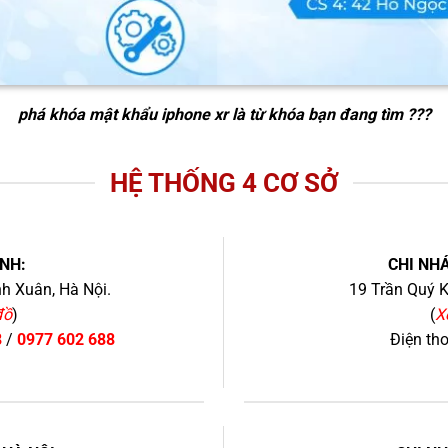
phá khóa mật khẩu iphone xr
là từ khóa bạn đang tìm ???
HỆ THỐNG 4 CƠ SỞ
NH:
CHI NHÁ
h Xuân, Hà Nội.
19 Trần Quý K
đồ
)
(
X
8
/
0977 602 688
Điện th
+