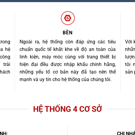
BỀN
trong
Ngoài ra, hệ thống còn đáp ứng các tiêu
Với 
óa hệ
chuẩn quốc tế khắt khe về độ an toàn của
nhữn
 công
linh kiện, máy móc cùng với trang thiết bị
lượn
trải
hiện đại đều được nhập khẩu chính hãng,
tôi
khách
những yếu tố cơ bản này đã tạo nên thế
sản 
mạnh và uy tín cho hệ thống của chúng tôi.
HỆ THỐNG 4 CƠ SỞ
NH:
CHI NHÁ