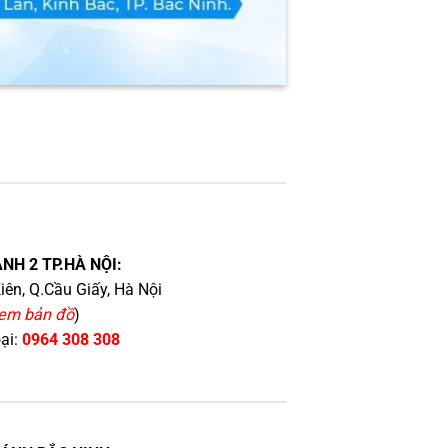
NH 2 TP.HÀ NỘI:
iên, Q.Cầu Giấy, Hà Nội
em bản đồ
)
oại:
0964 308 308