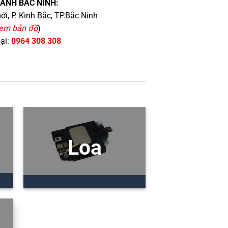
HÁNH BẮC NINH:
i, P. Kinh Bắc, TP.Bắc Ninh
em bản đồ
)
oại:
0964 308 308
Loa