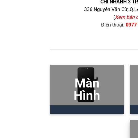
CHI NHÁNH 3 TP
336 Nguyễn Văn Cừ, Q.Lo
(
Xem bản 
Điện thoại:
0977
Màn
Hình